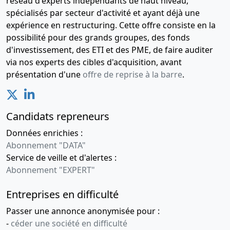
réseau d'experts indépendants de haut niveau,
30-11--0001
Décision des fondateurs
spécialisés par secteur d'activité et ayant déjà une
et documents relatifs à
expérience en restructuring. Cette offre consiste en la
la description et à
possibilité pour des grands groupes, des fonds
l’évaluation des apports
d'investissement, des ETI et des PME, de faire auditer
via nos experts des cibles d'acquisition, avant
30-11--0001
Décision des fondateurs
présentation d'une
offre de reprise à la barre
.
et documents relatifs à
la description et à
l’évaluation des apports
Candidats repreneurs
30-11--0001
Décision des fondateurs
Données enrichies :
et documents relatifs à
Abonnement "DATA"
la description et à
Service de veille et d'alertes :
l’évaluation des apports
Abonnement "EXPERT"
30-11--0001
PV ayant décidé et
Entreprises en difficulté
constaté la modification
enregistrée, certifié
Passer une annonce anonymisée pour :
conforme par le
-
céder une société en difficulté