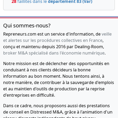
28
faillites dans le
département 83 (Var)
Modification(s) statutaire(s)
03-12-2001
Acte
CEDANT/ MR BRAUN
CHRISTIANCESSIONNAIRE/
Qui sommes-nous?
MR BRAUN MICHAEL ,
Repreneurs.com est un service d'information, de
veille
CEDANT / MME ROULIN
et alertes sur les procédures collectives en France
,
BRIGITTECESSIONNAIRE/
conçu et maintenu depuis 2016 par Dealing-Room,
MME PERON EPOUSE
LEFEBVRE NICOLE
broker M&A spécialisé dans l'économie numérique
.
03-12-2001
Acte
Notre mission est de déclencher des opportunités en
CEDANT / MME ROULIN
conduisant à nos clients décideurs la bonne
BRIGITTECESSIONNAIRE/
information au bon moment. Nous tentons ainsi, à
MME PERON EPOUSE
notre manière, de contribuer à la sauvegarde d'emplois
LEFEBVRE NICOLE , CEDANT/
et au maintien d'outils de production par la reprise
MR BRAUN
d'entreprises en difficulté.
CHRISTIANCESSIONNAIRE/
MR BRAUN MICHAEL
Dans ce cadre, nous proposons aussi des prestations
01-01-1995
Divers
de conseil en Distressed M&A, grâce à l'animation d'un