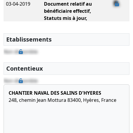
03-04-2019
Document relatif au
bénéficiaire effectif,
Statuts mis à jour,
Procès-verbal
d'assemblée générale
Etablissements
Dépôt modificatif ou
complémentaire relatif au
Non disponible
bénéficiaire effectif,
Modification des statuts
Contentieux
20-03-2017
Décision(s) de l'associé
unique, Statuts mis à
Non disponible
jour
Changement relatif à la date
CHANTIER NAVAL DES SALINS D'HYERES
de clôture de l'exercice social
248, chemin Jean Mottura 83400, Hyères, France
, Modification(s) statutaire(s)
24-05-2013
Acte, Procès-verbal
d'assemblée générale
extraordinaire,