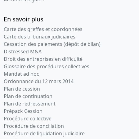
30-
Expédition
08-
d'un acte
En savoir plus
2013
authentique
Cédant :
Carte des greffes et coordonnées
Société
Carte des tribunaux judiciaires
MICHEL
Cessation des paiements (dépôt de bilan)
PELISSIE
Distressed M&A
CONSULTANT
Droit des entreprises en difficulté
Cessionnaire
: Société
Glossaire des procédures collectives
REGENTE
Mandat ad hoc
Ordonnance du 12 mars 2014
23-
Décision(s)
Plan de cession
07-
de
Plan de continuation
2013
l'associé
Plan de redressement
unique,
Prépack Cession
Statuts
Procédure collective
mis à jour
Procédure de conciliation
Modification(s)
Procédure de liquidation judiciaire
statutaire(s)