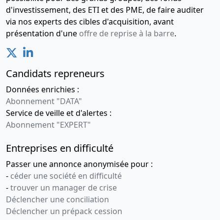
Rectification
d'investissement, des ETI et des PME, de faire auditer
d'erreurs
via nos experts des cibles d'acquisition, avant
matérielles
sur le
présentation d'une
offre de reprise à la barre
.
procès
verbal de
l'assemblée
Candidats repreneurs
générale
extraordinaire
Données enrichies :
des associés
Abonnement "DATA"
en date du
Service de veille et d'alertes :
08-12-204 ,
Abonnement "EXPERT"
Délégation
de pouvoir ,
rénumération
Entreprises en difficulté
de la
Passer une annonce anonymisée pour :
gérance
-
céder une société en difficulté
31-
Procès-
-
trouver un manager de crise
12-
verbal
Déclencher une conciliation
2014
d'assemblée
Déclencher un prépack cession