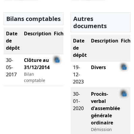
Bilans comptables
Autres
documents
Date
Description
Fichier
de
Date
Description
Fichi
dépôt
de
dépôt
30-
Clôture au
05-
31/12/2014
19-
Divers
2017
Bilan
12-
comptable
2023
30-
Procès-
01-
verbal
2020
d'assemblée
générale
ordinaire
Démission