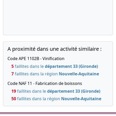
18-
Procès-
07-
verbal
2016
d'assemblée
générale
extraordinaire
Poursuite
d'activité
malgré un
A proximité dans une activité similaire :
actif net
devenu
Code APE 1102B - Vinification
inférieur à
5
faillites dans le
département 33 (Gironde)
la moitié du
capital
7
faillites dans la région
Nouvelle-Aquitaine
social ,
Code NAF 11 - Fabrication de boissons
Délégation
de pouvoir
19
faillites dans le
département 33 (Gironde)
50
faillites dans la région
Nouvelle-Aquitaine
18-
Procès-
07-
verbal
2016
d'assemblée