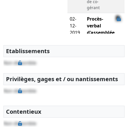
de co-
gérant
02-
Procès-
12-
verbal
2019
d'assemblée
générale
extraordinaire,
Etablissements
Statuts
mis à jour
Non disponible
Reconstitution
de l'actif net
Privilèges, gages et / ou nantissements
, Réduction
du capital
Non disponible
social , ,
Modification(s)
statutaire(s)
, Poursuite
Contentieux
d'activité
malgré un
Non disponible
actif net