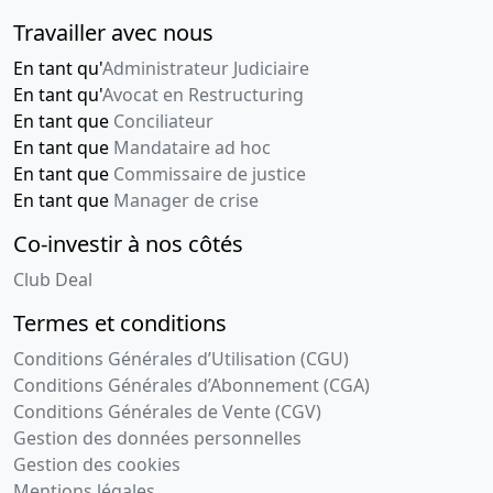
générale
extraordinaire
Travailler avec nous
Changement(s)
En tant qu'
Administrateur Judiciaire
de gérant(s)
En tant qu'
Avocat en Restructuring
, Délégation
En tant que
Conciliateur
de pouvoir
En tant que
Mandataire ad hoc
24-
Procès-
En tant que
Commissaire de justice
07-
verbal
En tant que
Manager de crise
2014
d'assemblée
Co-investir à nos côtés
générale
extraordinaire,
Club Deal
Statuts
Termes et conditions
mis à jour
Augmentation
Conditions Générales d’Utilisation (CGU)
du capital
Conditions Générales d’Abonnement (CGA)
social ,
Conditions Générales de Vente (CGV)
Modification(s)
Gestion des données personnelles
statutaire(s)
Gestion des cookies
,
Mentions légales