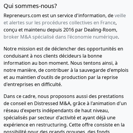
générale
Qui sommes-nous?
extraordinaire,
Repreneurs.com est un service d'information, de
veille
Statuts
et alertes sur les procédures collectives en France
,
mis à jour
conçu et maintenu depuis 2016 par Dealing-Room,
Augmentation
broker M&A spécialisé dans l'économie numérique
.
du capital
social ,
Notre mission est de déclencher des opportunités en
Reconstitution
conduisant à nos clients décideurs la bonne
des
capitaux
information au bon moment. Nous tentons ainsi, à
propres ,
notre manière, de contribuer à la sauvegarde d'emplois
Modification(s)
et au maintien d'outils de production par la reprise
statutaire(s)
d'entreprises en difficulté.
,
Dans ce cadre, nous proposons aussi des prestations
19-
Procès-
de conseil en Distressed M&A, grâce à l'animation d'un
02-
verbal
réseau d'experts indépendants de haut niveau,
2015
d'assemblée
spécialisés par secteur d'activité et ayant déjà une
générale
expérience en restructuring. Cette offre consiste en la
extraordinaire
possibilité pour des grands groupes, des fonds