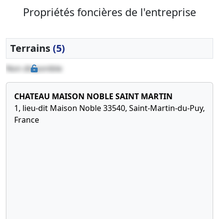
devenu
Propriétés foncières de l'entreprise
inférieur à
la moitié du
capital
Terrains
(5)
social
18-
Procès-
Non disponible
12-
verbal
2018
d'assemblée
CHATEAU MAISON NOBLE SAINT MARTIN
générale
1, lieu-dit Maison Noble 33540, Saint-Martin-du-Puy,
extraordinaire
France
Poursuite
d'activité
malgré un
actif net
devenu
inférieur à
la moitié du
capital
social