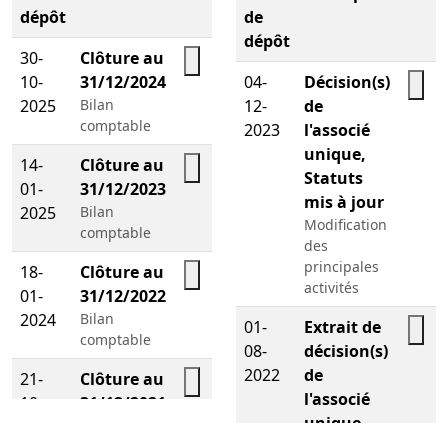
dépôt
de
dépôt
30-
Clôture au
10-
31/12/2024
04-
Décision(s)
Télécharger le PDF
2025
Bilan
12-
de
Télé
comptable
2023
l'associé
unique,
14-
Clôture au
Statuts
01-
31/12/2023
Télécharger le PDF
mis à jour
2025
Bilan
Modification
comptable
des
principales
18-
Clôture au
activités
01-
31/12/2022
Télécharger le PDF
2024
Bilan
01-
Extrait de
comptable
08-
décision(s)
Télé
2022
de
21-
Clôture au
l'associé
10-
31/12/2021
Télécharger le PDF
unique
2022
Bilan
Modification
comptable