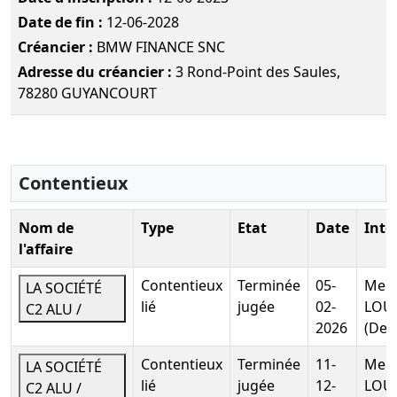
associés
Date de fin :
12-06-2028
Modification
Créancier :
BMW FINANCE SNC
des statuts
Adresse du créancier :
3 Rond-Point des Saules,
27-
Extrait de
78280 GUYANCOURT
07-
procès-
Télé
2018
verbal
d'assemblée
générale
Contentieux
ordinaire
Modification
Nom de
Type
Etat
Date
Inte
relative aux
l'affaire
dirigeants
d'une
Contentieux
Terminée
05-
Me H
LA SOCIÉTÉ
société
lié
jugée
02-
LOU
C2 ALU /
10-
Statuts
2026
(Dem
04-
mis à jour,
Télé
Contentieux
Terminée
11-
Me H
LA SOCIÉTÉ
2008
Procès-
lié
jugée
12-
LOU
C2 ALU /
verbal