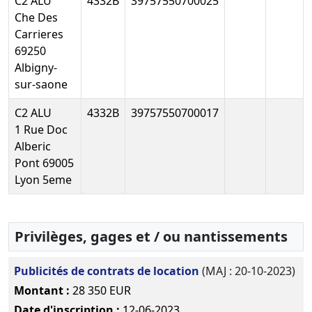
C2 ALU
4332B
39757550700025
Modification
02-
Clôture au
Che Des
relative aux
08-
31/12/2016
Télécharger le PDF
Carrieres
dirigeants
2017
Bilan
d'une
69250
comptable
société
Albigny-
sur-saone
19-
Rapport
05-
du
Télé
C2 ALU
4332B
39757550700017
2022
commissaire
1 Rue Doc
à la
Alberic
transformation
Pont 69005
Modification
Lyon 5eme
de la forme
juridique ou
du statut
particulier
Privilèges, gages et / ou nantissements
12-
Statuts
Publicités de contrats de location
(MAJ : 20-10-2023)
02-
mis à jour,
Télé
Montant :
28 350 EUR
2020
Décision(s)
Date d'inscription :
12-06-2023
des