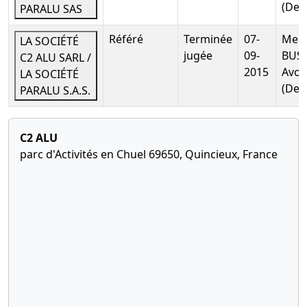
Cession de
(Dem
PARALU SAS
parts
Modification
Référé
Terminée
07-
Me P
LA SOCIÉTÉ
des statuts
jugée
09-
BUSS
C2 ALU SARL /
16-
Statuts
2015
Avoc
LA SOCIÉTÉ
07-
mis à jour,
(Dem
Télé
PARALU S.A.S.
2003
Procès-
verbal
C2 ALU
d'assemblée
parc d'Activités en Chuel 69650, Quincieux, France
générale
extraordinaire
Transfert du
siège social
de la
personne
morale
05-
Statuts
09-
mis à jour,
Télé
2000
Acte