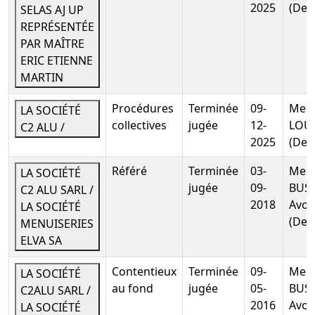
2025
(Dem
SELAS AJ UP
d'assemblée
REPRÉSENTÉE
générale
PAR MAÎTRE
extraordinaire
ERIC ETIENNE
Transfert du
MARTIN
siège social
de la
personne
Procédures
Terminée
09-
Me H
LA SOCIÉTÉ
morale
collectives
jugée
12-
LOU
C2 ALU /
2025
(Dem
01-
Statuts
02-
mis à jour,
Télé
Référé
Terminée
03-
Me P
LA SOCIÉTÉ
2005
Procès-
jugée
09-
BUSS
C2 ALU SARL /
verbal
2018
Avoc
LA SOCIÉTÉ
d'assemblée
(Dem
MENUISERIES
générale
ELVA SA
extraordinaire,
Acte sous
Contentieux
Terminée
09-
Me P
LA SOCIÉTÉ
seing
au fond
jugée
05-
BUSS
C2ALU SARL /
privé
2016
Avoc
LA SOCIÉTÉ