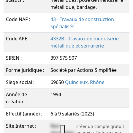
statuts :
métalliques, pose de menuiserie
métallique, bardage.
Code NAF :
43 - Travaux de construction
spécialisés
Code APE :
4332B - Travaux de menuiserie
métallique et serrurerie
SIREN :
397 575 507
Forme juridique :
Société par Actions Simplifiée
Siège social :
69650
Quincieux
,
Rhône
Année de
1994
création :
Effectif (année) :
6 à 9 salariés (2023)
Site Internet :
Non
créer un compte gratuit
pour voir l'information