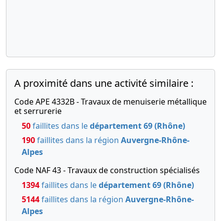
Décision sur
la
modification
du capital
social
04-
Statuts
06-
mis à jour,
A proximité dans une activité similaire :
Télé
1996
Acte
Code APE 4332B - Travaux de menuiserie métallique
Transfert du
et serrurerie
siège social
50
faillites dans le
département 69 (Rhône)
de la
personne
190
faillites dans la région
Auvergne-Rhône-
morale
Alpes
19-
Statuts
Code NAF 43 - Travaux de construction spécialisés
07-
mis à jour,
Télé
1394
faillites dans le
département 69 (Rhône)
1994
Procès-
5144
faillites dans la région
Auvergne-Rhône-
verbal
Alpes
d'assemblée