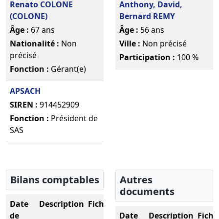
Renato COLONE
Anthony, David,
(COLONE)
Bernard REMY
Âge :
67 ans
Âge :
56 ans
Nationalité :
Non
Ville :
Non précisé
précisé
Participation :
100 %
Fonction :
Gérant(e)
APSACH
SIREN :
914452909
Fonction :
Président de
SAS
Bilans comptables
Autres
documents
Date
Description
Fichier
de
Date
Description
Fichi