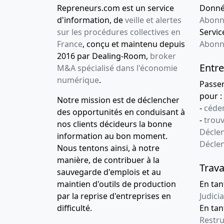
Repreneurs.com est un service
Donnée
d'information, de
veille et alertes
Abonn
sur les procédures collectives en
Service
France
, conçu et maintenu depuis
Abonn
2016 par Dealing-Room,
broker
Entre
M&A spécialisé dans l'économie
numérique
.
Passe
pour :
Notre mission est de déclencher
-
céder
des opportunités en conduisant à
-
trou
nos clients décideurs la bonne
Déclen
information au bon moment.
Décle
Nous tentons ainsi, à notre
manière, de contribuer à la
Trava
sauvegarde d'emplois et au
maintien d'outils de production
En tan
par la reprise d'entreprises en
Judicia
difficulté.
En tan
Restru