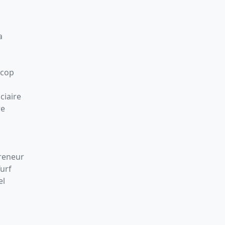
a
Scop
ciaire
re
preneur
Turf
el