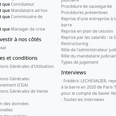
judiciaire
nt que
Conciliateur
Procédure de sauvegarde
nt que
Mandataire ad hoc
Procédures préventives
nt que
Commissaire de
Reprise d'une entreprise à l
barre
nt que
Manager de crise
Reprise en plan de cession
Reprise par les salariés : la 
vestir à nos côtés
Restructuring
eal
Rôle de l'administrateur judi
Rôle du mandataire judiciai
s et conditions
Types de jugement
ions Générales d’Utilisation
Interviews
ions Générales
- Frédéric LECHEVALIER, re
nnement (CGA)
à la barre en 2020 de Paris 
ions Générales de Vente
pour le compte de Xavier Ni
- Toutes les interviews
on des données
nelles