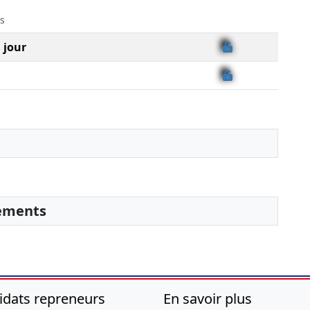
s
 jour
sements
idats repreneurs
En savoir plus