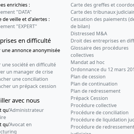
s enrichies :
Carte des greffes et coord
ement "DATA"
Carte des tribunaux judiciai
 de veille et d'alertes :
Cessation des paiements (d
ement "EXPERT"
de bilan)
Distressed M&A
prises en difficulté
Droit des entreprises en diff
Glossaire des procédures
r une annonce anonymisée
collectives
Mandat ad hoc
 une société en difficulté
Ordonnance du 12 mars 20
ver un manager de crise
Plan de cession
cher une conciliation
Plan de continuation
ncher un prépack cession
Plan de redressement
Prépack Cession
iller avec nous
Procédure collective
t qu'
Administrateur
Procédure de conciliation
ire
Procédure de liquidation jud
t qu'
Avocat en
Procédure de redressemen
cturing