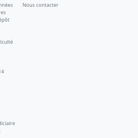
onnées
Nous contacter
res
épôt
iculté
14
iciaire
t