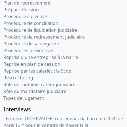
comptes
Plan de redressement
Prépack Cession
02-
Divers,
Procédure collective
08-
Statuts
Procédure de conciliation
2001
mis à jour,
Procédure de liquidation judiciaire
Procès-
Procédure de redressement judiciaire
verbal
Procédure de sauvegarde
d'assemblée
Procédures préventives
Augmentation
Reprise d'une entreprise à la barre
de capital ,
Reprise en plan de cession
CONVERSION
Reprise par les salariés : la Scop
DU CAPITAL
Restructuring
EN EUROS ,
,
Rôle de l'administrateur judiciaire
Augmentation
Rôle du mandataire judiciaire
de capital
Types de jugement
CONVERSION
DU CAPITAL
Interviews
EN EUROS
- Frédéric LECHEVALIER, repreneur à la barre en 2020 de
Augmentation
Paris Turf pour le compte de Xavier Niel
de capital