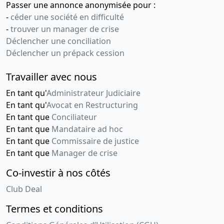
Passer une annonce anonymisée pour :
-
céder une société en difficulté
08-
Procès-
-
trouver un manager de crise
09-
verbal
Déclencher une conciliation
2016
d'assemblée
Déclencher un prépack cession
générale
extraordinaire
Travailler avec nous
Apport
partiel
En tant qu'
Administrateur Judiciaire
d'actif
En tant qu'
Avocat en Restructuring
En tant que
Conciliateur
23-
Projet
En tant que
Mandataire ad hoc
06-
d'apport
En tant que
Commissaire de justice
2016
partiel
En tant que
Manager de crise
d'actif
apport
Co-investir à nos côtés
partiel
d'actif à la
Club Deal
société
Termes et conditions
LITERIE
VALENTIN