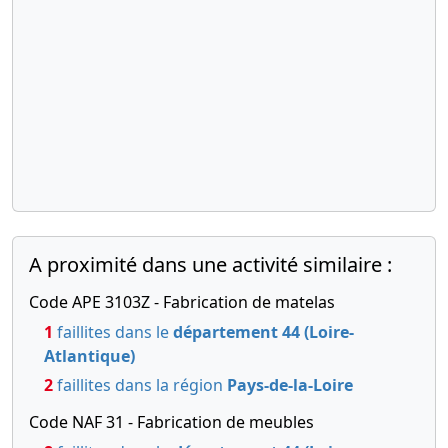
Transfert du
siège social
d'un greffe
extérieur ,
07-
Procès-
10-
verbal
2019
d'assemblée
générale
ordinaire
Changement(s)
de
A proximité dans une activité similaire :
commissaire(s)
aux
Code APE 3103Z - Fabrication de matelas
comptes
1
faillites dans le
département 44 (Loire-
22-
Décision(s)
Atlantique)
01-
de
2
faillites dans la région
Pays-de-la-Loire
2019
l'associé
Code NAF 31 - Fabrication de meubles
unique,
Statuts