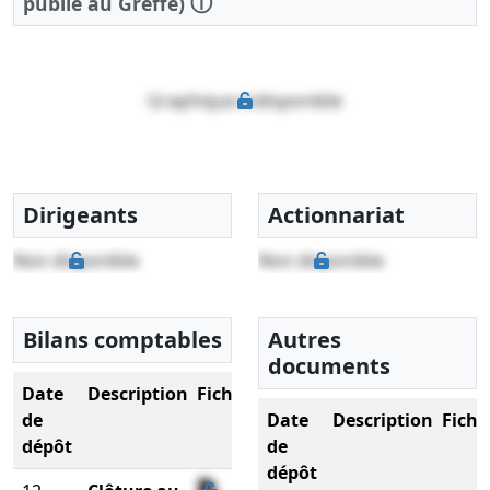
ⓘ
publié au Greffe)
Graphique indisponible
Dirigeants
Actionnariat
Non disponible
Non disponible
Bilans comptables
Autres
documents
Date
Description
Fichier
de
Date
Description
Fichi
dépôt
de
dépôt