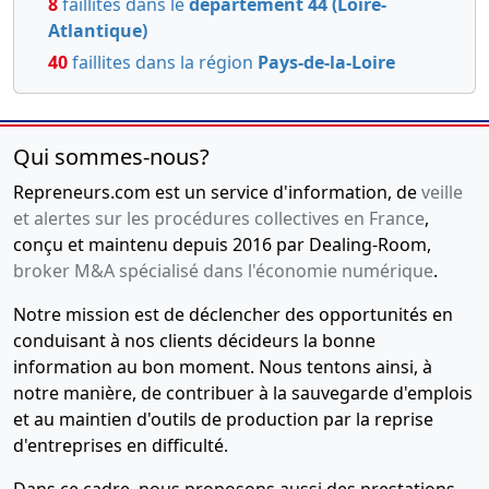
8
faillites dans le
département 44 (Loire-
mis à jour
Atlantique)
Changement
40
faillites dans la région
Pays-de-la-Loire
de
président ,
Changement
relatif à la
Qui sommes-nous?
date de
clôture de
Repreneurs.com est un service d'information, de
veille
l'exercice
et alertes sur les procédures collectives en France
,
social ,
conçu et maintenu depuis 2016 par Dealing-Room,
Modification(s)
broker M&A spécialisé dans l'économie numérique
.
statutaire(s)
,
Notre mission est de déclencher des opportunités en
conduisant à nos clients décideurs la bonne
11-
Procès-
information au bon moment. Nous tentons ainsi, à
12-
verbal
notre manière, de contribuer à la sauvegarde d'emplois
2018
d'assemblée
et au maintien d'outils de production par la reprise
générale
d'entreprises en difficulté.
extraordinaire,
Statuts
Dans ce cadre, nous proposons aussi des prestations