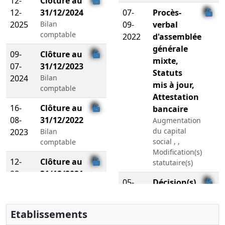
12-
Clôture au
12-
31/12/2024
07-
Procès-
2025
Bilan
09-
verbal
comptable
2022
d'assemblée
générale
09-
Clôture au
mixte,
07-
31/12/2023
Statuts
2024
Bilan
mis à jour,
comptable
Attestation
16-
Clôture au
bancaire
08-
31/12/2022
Augmentation
du capital
2023
Bilan
social , ,
comptable
Modification(s)
12-
Clôture au
statutaire(s)
08-
31/12/2021
05-
Décision(s)
2022
Bilan
11-
de
comptable
2021
l'associé
Etablissements
20-
Clôture au
unique