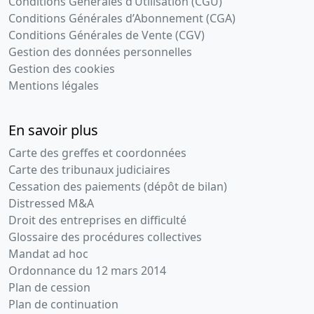
Conditions Générales d’Utilisation (CGU)
Conditions Générales d’Abonnement (CGA)
23-
Procès-
Conditions Générales de Vente (CGV)
01-
verbal
Gestion des données personnelles
2014
d'assemblée
Gestion des cookies
générale
Mentions légales
extraordinaire,
Statuts
mis à jour
En savoir plus
Augmentation
du capital
Carte des greffes et coordonnées
social ,
Carte des tribunaux judiciaires
Cessation des paiements (dépôt de bilan)
09-
Extrait de
Distressed M&A
01-
procès-
Droit des entreprises en difficulté
2014
verbal
Glossaire des procédures collectives
d'assemblée
Mandat ad hoc
Nomination(s)
Ordonnance du 12 mars 2014
de
Plan de cession
commissaire(s)
Plan de continuation
aux