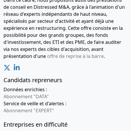
mis à jour
de conseil en Distressed M&A, grâce à l'animation d'un
Changement
réseau d'experts indépendants de haut niveau,
de forme
spécialisés par secteur d'activité et ayant déjà une
juridique ,
expérience en restructuring. Cette offre consiste en la
Modification(s)
possibilité pour des grands groupes, des fonds
statutaire(s)
, agrément
d'investissement, des ETI et des PME, de faire auditer
nouvel
via nos experts des cibles d'acquisition, avant
associé ,
présentation d'une
offre de reprise à la barre
.
Nomination
de
président ,
Candidats repreneurs
15-
Rapport
Données enrichies :
11-
du
Abonnement "DATA"
2018
commissaire
Service de veille et d'alertes :
à la
Abonnement "EXPERT"
transformation
Changement
Entreprises en difficulté
de forme
juridique