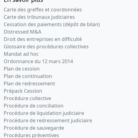
06-
Procès-
Carte des greffes et coordonnées
05-
verbal
Carte des tribunaux judiciaires
2015
d'assemblée
Cessation des paiements (dépôt de bilan)
générale
Distressed M&A
ordinaire
Droit des entreprises en difficulté
et
Glossaire des procédures collectives
extraordinaire,
Mandat ad hoc
Statuts
Ordonnance du 12 mars 2014
mis à jour
Plan de cession
Augmentation
Plan de continuation
du capital
Plan de redressement
social ,
Prépack Cession
Modification(s)
Procédure collective
statutaire(s)
Procédure de conciliation
,
Procédure de liquidation judiciaire
31-
Procès-
Procédure de redressement judiciaire
01-
verbal
Procédure de sauvegarde
2014
d'assemblée
Procédures préventives