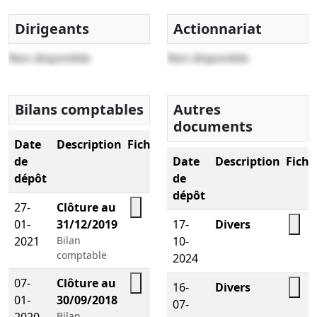
Dirigeants
Actionnariat
Non disponible
Non disponible
Bilans comptables
Autres
documents
Date
Description
Fichier
de
Date
Description
Fichi
dépôt
de
dépôt
27-
Clôture au
01-
31/12/2019
17-
Divers
2021
Bilan
10-
comptable
2024
07-
Clôture au
16-
Divers
01-
30/09/2018
07-
2020
Bilan