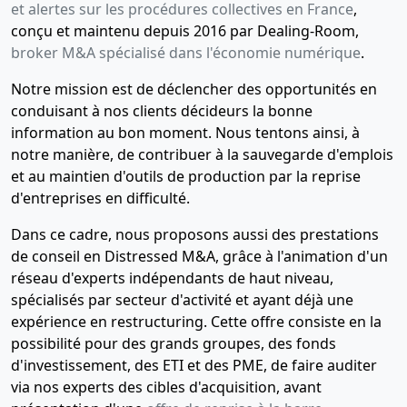
et alertes sur les procédures collectives en France
,
relatif au
conçu et maintenu depuis 2016 par Dealing-Room,
bénéficiaire
broker M&A spécialisé dans l'économie numérique
.
effectif
Augmentation
Notre mission est de déclencher des opportunités en
du capital
conduisant à nos clients décideurs la bonne
social ,
information au bon moment. Nous tentons ainsi, à
Fusion
notre manière, de contribuer à la sauvegarde d'emplois
absorption ,
et au maintien d'outils de production par la reprise
Réduction
du capital
d'entreprises en difficulté.
social ,
Dans ce cadre, nous proposons aussi des prestations
21-
Décision(s)
de conseil en Distressed M&A, grâce à l'animation d'un
12-
de
réseau d'experts indépendants de haut niveau,
2018
l'associé
spécialisés par secteur d'activité et ayant déjà une
unique
expérience en restructuring. Cette offre consiste en la
Changement
possibilité pour des grands groupes, des fonds
de directeur
d'investissement, des ETI et des PME, de faire auditer
général
via nos experts des cibles d'acquisition, avant