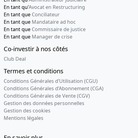
05-
verbal de
En tant qu'
Avocat en Restructuring
2018
décision
En tant que
Conciliateur
du
En tant que
Mandataire ad hoc
dirigeant
En tant que
Commissaire de justice
social
En tant que
Manager de crise
14-
Décision(s)
Co-investir à nos côtés
03-
de
Club Deal
2017
l'associé
unique,
Termes et conditions
Statuts
Conditions Générales d’Utilisation (CGU)
mis à jour
Conditions Générales d’Abonnement (CGA)
Nomination
Conditions Générales de Vente (CGV)
de directeur
général ,
Gestion des données personnelles
Nomination(s)
Gestion des cookies
de
Mentions légales
directeur(s)
général(aux)
délégué(s) ,
En savoir plus