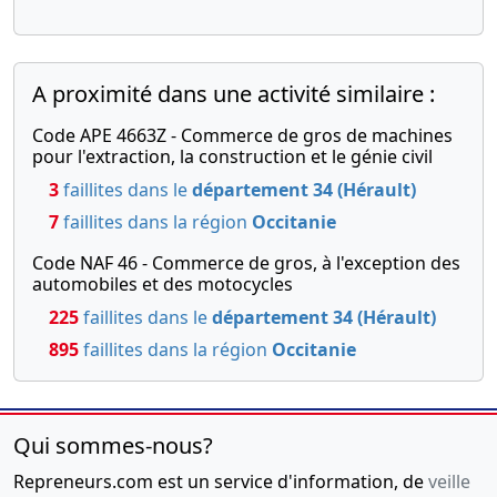
mis à jour
Changement
relatif à la
A proximité dans une activité similaire :
date de
clôture de
Code APE 4663Z - Commerce de gros de machines
l'exercice
pour l'extraction, la construction et le génie civil
social ,
Modification(s)
3
faillites dans le
département 34 (Hérault)
statutaire(s)
7
faillites dans la région
Occitanie
,
Code NAF 46 - Commerce de gros, à l'exception des
26-
Procès-
automobiles et des motocycles
06-
verbal
225
faillites dans le
département 34 (Hérault)
2019
d'assemblée,
895
faillites dans la région
Occitanie
Statuts
mis à jour,
Déclaration
de
Qui sommes-nous?
conformité,
Repreneurs.com est un service d'information, de
veille
Document