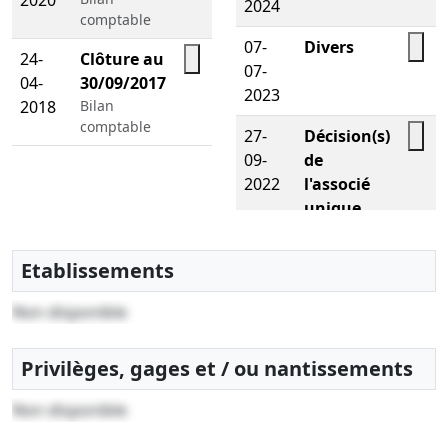
2024
comptable
07-
Divers
24-
Clôture au
07-
04-
30/09/2017
2023
2018
Bilan
comptable
27-
Décision(s)
09-
de
2022
l'associé
unique
Démission
de directeur
Etablissements
général
Non disponible
06-
Ordonnance
10-
du
2020
président
Privilèges, gages et / ou nantissements
Prorogation
du délai de
Non disponible
réunion de
l'A.G.