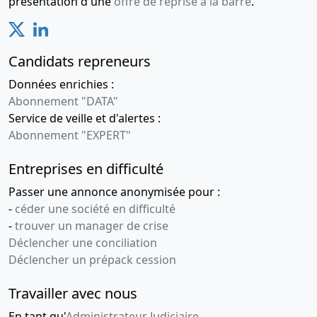
présentation d'une
offre de reprise à la barre
.
21-
Projet de
11-
traité de
2018
fusion
ENTRE LA
Candidats repreneurs
SOCIETE
MEDIMAT
Données enrichies :
(ABOSRBANTE)
Abonnement "DATA"
ET LA
Service de veille et d'alertes :
SOCIETE
Abonnement "EXPERT"
MEDIFINANCE
(ABSORBEE)
Entreprises en difficulté
16-
Décision(s)
Passer une annonce anonymisée pour :
05-
de
-
céder une société en difficulté
2018
l'associé
-
trouver un manager de crise
unique
Déclencher une conciliation
Changement
Déclencher un prépack cession
de
président
Travailler avec nous
07-
Procès-
En tant qu'
Administrateur Judiciaire