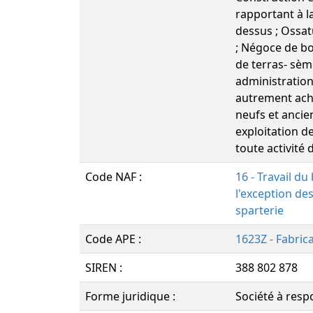
rapportant à la
dessus ; Ossat
; Négoce de bo
de terras- sèm
administration
autrement acha
neufs et ancien
exploitation d
toute activité
Code NAF :
16 - Travail du 
l'exception des
sparterie
Code APE :
1623Z - Fabric
SIREN :
388 802 878
Forme juridique :
Société à respo