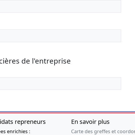
seing privé, Statuts
mis à jour
Cession ou donation de
parts , Modification(s)
statutaire(s) ,
26-07-2010
Procès-verbal
d'assemblée
générale, Acte sous
cières de l'entreprise
seing privé, Statuts
mis à jour
Cession ou donation de
parts , Modification(s)
statutaire(s) ,
26-07-2010
Procès-verbal
d'assemblée
générale, Acte sous
idats repreneurs
En savoir plus
seing privé, Statuts
s enrichies :
Carte des greffes et coord
mis à jour