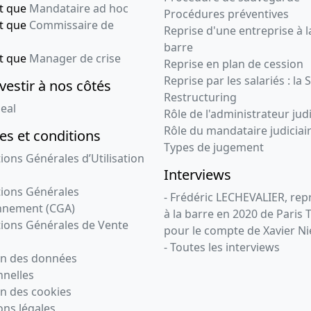
nt que
Mandataire ad hoc
Procédures préventives
nt que
Commissaire de
Reprise d'une entreprise à l
barre
nt que
Manager de crise
Reprise en plan de cession
Reprise par les salariés : la 
vestir à nos côtés
Restructuring
eal
Rôle de l'administrateur judi
Rôle du mandataire judiciai
s et conditions
Types de jugement
ions Générales d’Utilisation
Interviews
ions Générales
- Frédéric LECHEVALIER, re
nnement (CGA)
à la barre en 2020 de Paris 
ions Générales de Vente
pour le compte de Xavier Ni
- Toutes les interviews
on des données
nelles
n des cookies
ns légales