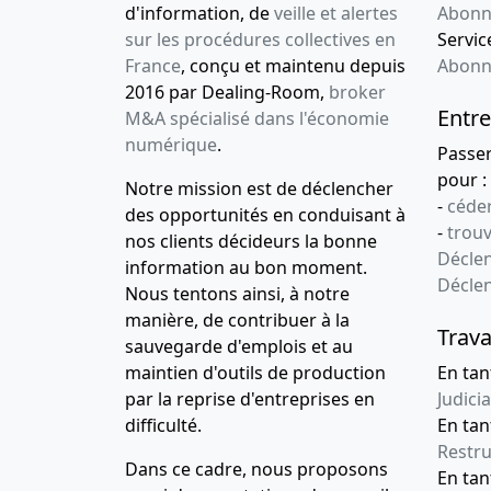
d'information, de
veille et alertes
Abonn
sur les procédures collectives en
Service
France
, conçu et maintenu depuis
Abonn
2016 par Dealing-Room,
broker
Entre
M&A spécialisé dans l'économie
numérique
.
Passe
pour :
Notre mission est de déclencher
-
céder
des opportunités en conduisant à
-
trou
nos clients décideurs la bonne
Déclen
information au bon moment.
Décle
Nous tentons ainsi, à notre
manière, de contribuer à la
Trava
sauvegarde d'emplois et au
maintien d'outils de production
En tan
par la reprise d'entreprises en
Judicia
difficulté.
En tan
Restru
Dans ce cadre, nous proposons
En ta