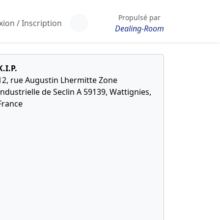
Propulsé par
ion / Inscription
Dealing-Room
K.I.P.
12, rue Augustin Lhermitte Zone
Industrielle de Seclin A 59139, Wattignies,
France