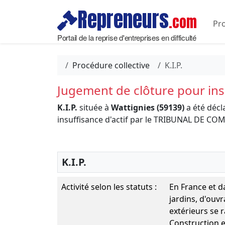
Repreneurs
.com
Pro
Portail de la reprise d'entreprises en difficulté
Procédure collective
K.I.P.
Jugement de clôture pour insu
K.I.P.
située à
Wattignies (59139)
a été décl
insuffisance d'actif par le TRIBUNAL DE 
K.I.P.
Activité selon les statuts :
En France et d
jardins, d'ouvr
extérieurs se r
Construction e