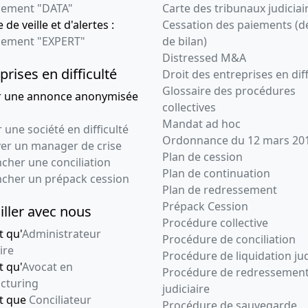
ement "DATA"
Carte des tribunaux judiciai
Cession ou donation de
 de veille et d'alertes :
Cessation des paiements (d
parts , Modification(s)
ement "EXPERT"
de bilan)
statutaire(s) ,
Distressed M&A
17-03-2008
Statuts mis à jour
prises en difficulté
Droit des entreprises en diff
Glossaire des procédures
r une annonce anonymisée
26-11-2001
Statuts mis à jour
collectives
Mandat ad hoc
17-03-1998
Statuts constitutifs
 une société en difficulté
Ordonnance du 12 mars 20
Cession ou donation de
ver un manager de crise
parts
Plan de cession
cher une conciliation
Plan de continuation
ncher un prépack cession
06-02-1998
Divers
Plan de redressement
Prépack Cession
iller avec nous
Procédure collective
t qu'
Administrateur
Procédure de conciliation
ire
Procédure de liquidation jud
t qu'
Avocat en
Procédure de redressemen
cturing
judiciaire
nt que
Conciliateur
Procédure de sauvegarde