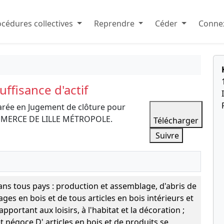
cédures collectives
Reprendre
Céder
Connex
ffisance d'actif
arée en Jugement de clôture pour
COMMERCE DE LILLE MÉTROPOLE.
Télécharger
Suivre
ans tous pays : production et assemblage, d'abris de
ages en bois et de tous articles en bois intérieurs et
apportant aux loisirs, à l'habitat et la décoration ;
t négoce D' articles en bois et de produits se