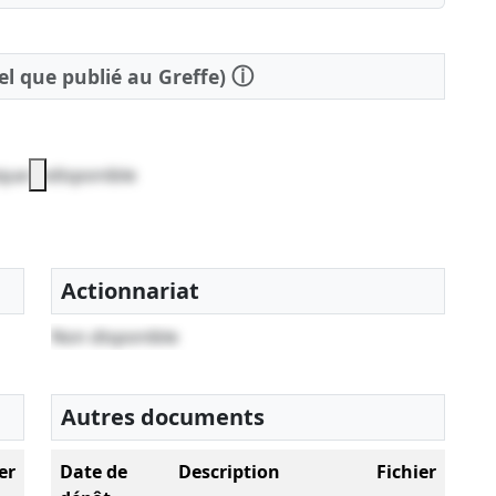
ⓘ
tel que publié au Greffe)
que indisponible
Actionnariat
Non disponible
Autres documents
er
Date de
Description
Fichier