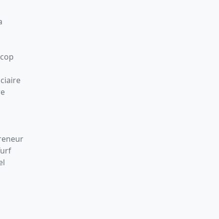
a
Scop
ciaire
re
preneur
Turf
el