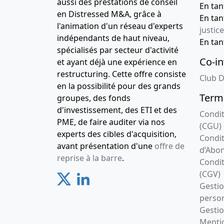
aussi des prestations de conseil
En ta
en Distressed M&A, grâce à
En ta
l'animation d'un réseau d'experts
justice
indépendants de haut niveau,
En ta
spécialisés par secteur d'activité
Co-in
et ayant déjà une expérience en
restructuring. Cette offre consiste
Club D
en la possibilité pour des grands
Terme
groupes, des fonds
d'investissement, des ETI et des
Condit
PME, de faire auditer via nos
(CGU)
experts des cibles d'acquisition,
Condit
avant présentation d'une
offre de
d’Abo
reprise à la barre
.
Condit
(CGV)
Gesti
person
Gestio
Mentio