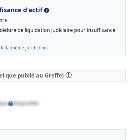
isance d'actif
2026
édure de liquidation judiciaire pour insuffisance
de la même juridiction
ⓘ
tel que publié au Greffe)
que indisponible