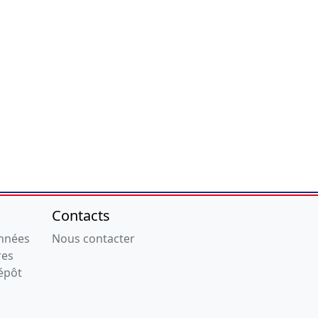
Contacts
onnées
Nous contacter
res
épôt