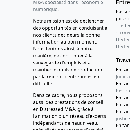
Entre
M&A spécialisé dans l'économie
numérique
.
Passe
pour :
Notre mission est de déclencher
-
céder
des opportunités en conduisant à
-
trou
nos clients décideurs la bonne
Déclen
information au bon moment.
Décle
Nous tentons ainsi, à notre
manière, de contribuer à la
Trava
sauvegarde d'emplois et au
maintien d'outils de production
En tan
par la reprise d'entreprises en
Judicia
difficulté.
En tan
Restru
Dans ce cadre, nous proposons
En ta
aussi des prestations de conseil
En ta
en Distressed M&A, grâce à
En ta
l'animation d'un réseau d'experts
justice
indépendants de haut niveau,
En ta