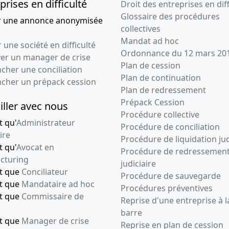
prises en difficulté
chargée d'approuver
Droit des entreprises en diff
les comptes
Glossaire des procédures
r une annonce anonymisée
collectives
24-02-2004
Divers
Mandat ad hoc
 une société en difficulté
Ordonnance du 12 mars 20
01-01-2002
Divers
ver un manager de crise
Plan de cession
cher une conciliation
19-08-1999
Procès-verbal
Plan de continuation
ncher un prépack cession
d'assemblée
Plan de redressement
générale, Statuts
Prépack Cession
iller avec nous
mis à jour
Procédure collective
t qu'
Administrateur
ANCIEN SIEGE SOCIAL :
Procédure de conciliation
130 IMPASSE PAUL
ire
Procédure de liquidation jud
ARENE 83210 SOLLIES
t qu'
Avocat en
Procédure de redressemen
PONT , Divers
cturing
judiciaire
nt que
Conciliateur
30-01-1997
Divers
Procédure de sauvegarde
nt que
Mandataire ad hoc
Procédures préventives
nt que
Commissaire de
30-01-1997
Divers
Reprise d'une entreprise à l
barre
01-01-1997
Divers
nt que
Manager de crise
Reprise en plan de cession