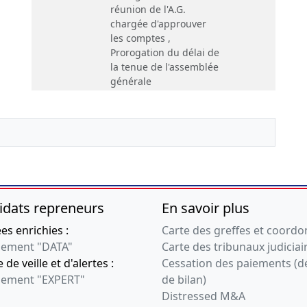
réunion de l'A.G.
chargée d'approuver
les comptes ,
Prorogation du délai de
la tenue de l'assemblée
générale
08-07-2010
Ordonnance
Prorogation du délai de
réunion de l'A.G.
chargée d'approuver
les comptes
23-12-2008
Acte
idats repreneurs
En savoir plus
CEDANT / M. ROGER
BEZIATCESSIONNAIRE /
s enrichies :
Carte des greffes et coord
M. DIDIER BEZIAT
ement "DATA"
Carte des tribunaux judiciai
 de veille et d'alertes :
Cessation des paiements (d
13-07-2004
Ordonnance
ement "EXPERT"
de bilan)
Prorogation du délai de
réunion de l'A.G.
Distressed M&A