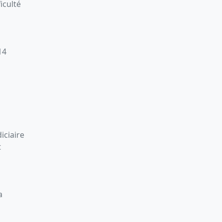
iculté
14
iciaire
t
a