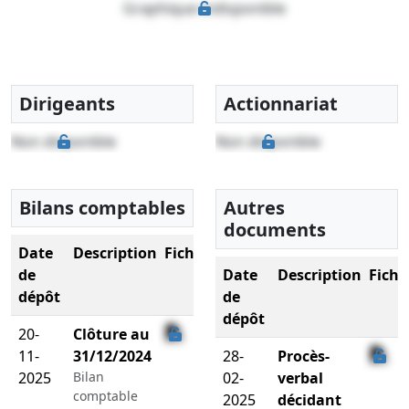
Graphique indisponible
Dirigeants
Actionnariat
Non disponible
Non disponible
Bilans comptables
Autres
documents
Date
Description
Fichier
de
Date
Description
Fichi
dépôt
de
dépôt
20-
Clôture au
11-
31/12/2024
28-
Procès-
2025
Bilan
02-
verbal
comptable
2025
décidant