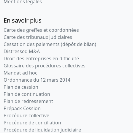
Mentions légales
antérieurs
,
Nomination(s)
En savoir plus
de
commissaire(s)
Carte des greffes et coordonnées
aux
Carte des tribunaux judiciaires
comptes,
Cessation des paiements (dépôt de bilan)
Transfert du
Distressed M&A
siège social
Droit des entreprises en difficulté
d'un greffe
Glossaire des procédures collectives
extérieur,
Mandat ad hoc
Augmentation
du capital
Ordonnance du 12 mars 2014
social,
Plan de cession
Modification(s)
Plan de continuation
statutaire(s)
Plan de redressement
Prépack Cession
11-
Rapport
Procédure collective
03-
du
Procédure de conciliation
2020
commissaire
Procédure de liquidation judiciaire
aux