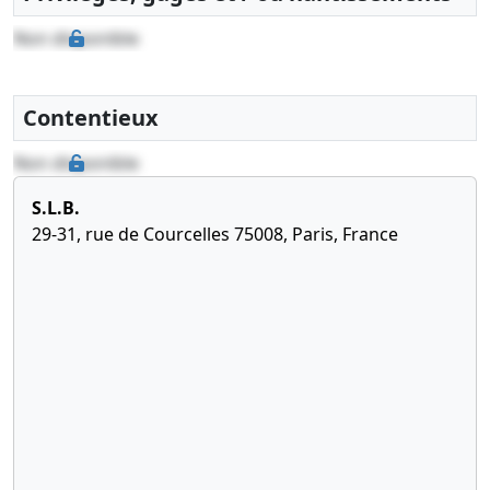
11-
verbal
Non disponible
2023
d'assemblée
générale
extraordinaire,
Contentieux
Statuts
mis à jour
Non disponible
Modification(s)
statutaire(s),
S.L.B.
29-31, rue de Courcelles 75008, Paris, France
22-
Extrait de
02-
procès-
2023
verbal
Délégation
de pouvoir,
Changement
de
président
07-
Statuts
04-
mis à jour,