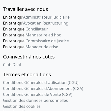
juridique,
Travailler avec nous
24-
Projet
02-
d'apport
En tant qu'
Administrateur Judiciaire
2021
partiel
En tant qu'
Avocat en Restructuring
d'actif
En tant que
Conciliateur
En tant que
Mandataire ad hoc
14-
Rapport
En tant que
Commissaire de justice
01-
du
En tant que
Manager de crise
2021
commissaire
Co-investir à nos côtés
à la
transformation
Club Deal
27-
Statuts
Termes et conditions
10-
mis à jour,
Conditions Générales d’Utilisation (CGU)
2020
Procès-
Conditions Générales d’Abonnement (CGA)
verbal,
Conditions Générales de Vente (CGV)
Liste des
Gestion des données personnelles
sièges
Gestion des cookies
sociaux