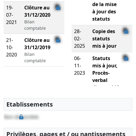
de la mise
19-
Clôture au
à jour des
07-
31/12/2020
statuts
2021
Bilan
comptable
28-
Copie des
02-
statuts
21-
Clôture au
2025
mis à jour
10-
31/12/2019
2020
Bilan
06-
Statuts
comptable
11-
mis à jour,
2023
Procès-
verbal
d'assemblée
générale
extraordinaire
Etablissements
,
Modification(s)
Non disponible
statutaire(s)
Privilèges, gages et / ou nantissements
06-
Procès-