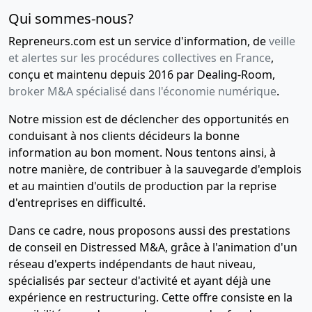
social,
Qui sommes-nous?
Délégation
de pouvoir, ,
Repreneurs.com est un service d'information, de
veille
Modification(s)
et alertes sur les procédures collectives en France
,
statutaire(s)
conçu et maintenu depuis 2016 par Dealing-Room,
broker M&A spécialisé dans l'économie numérique
.
31-
Rapport
03-
du
Notre mission est de déclencher des opportunités en
2021
commissaire
conduisant à nos clients décideurs la bonne
aux
information au bon moment. Nous tentons ainsi, à
comptes
notre manière, de contribuer à la sauvegarde d'emplois
et au maintien d'outils de production par la reprise
30-
Rapport
d'entreprises en difficulté.
03-
du
2021
commissaire
Dans ce cadre, nous proposons aussi des prestations
aux
de conseil en Distressed M&A, grâce à l'animation d'un
comptes,
réseau d'experts indépendants de haut niveau,
Rapport
spécialisés par secteur d'activité et ayant déjà une
du
expérience en restructuring. Cette offre consiste en la
commissaire