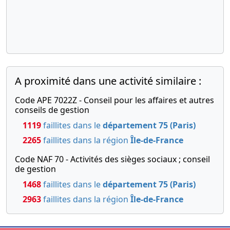
2022
Procès-
verbal
d'assemblée
générale
extraordinaire
,
Modification(s)
A proximité dans une activité similaire :
statutaire(s)
Code APE 7022Z - Conseil pour les affaires et autres
03-
Décision(s)
conseils de gestion
06-
des
1119
faillites dans le
département 75 (Paris)
2021
associés,
2265
faillites dans la région
Île-de-France
Statuts
mis à jour,
Code NAF 70 - Activités des sièges sociaux ; conseil
de gestion
Rapport
Apport
1468
faillites dans le
département 75 (Paris)
partiel
2963
faillites dans la région
Île-de-France
d'actif,
Augmentation
du capital