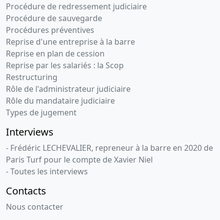
Procédure de redressement judiciaire
apports
Procédure de sauvegarde
Apport des
Procédures préventives
titres de la
société
Reprise d'une entreprise à la barre
FICUS
Reprise en plan de cession
AGROFLORESTAL
Reprise par les salariés : la Scop
LTDA
Restructuring
détenues
Rôle de l'administrateur judiciaire
par la
Rôle du mandataire judiciaire
société
Types de jugement
CELLIER
PARTICIPATIONS
Interviews
au profit de
la société
- Frédéric LECHEVALIER, repreneur à la barre en 2020 de
S.L.B. dans
Paris Turf pour le compte de Xavier Niel
le cadre
- Toutes les interviews
d'une
augmentation
Contacts
de capital.
Nous contacter
11-
Rapport