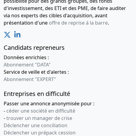
possibilité pour des grands groupes, des fonds
aux
d'investissement, des ETI et des PME, de faire auditer
apports
via nos experts des cibles d'acquisition, avant
présentation d'une
offre de reprise à la barre
.
30-
Rapport
03-
du
2021
commissaire
Candidats repreneurs
aux
comptes,
Données enrichies :
Rapport
Abonnement "DATA"
du
Service de veille et d'alertes :
commissaire
Abonnement "EXPERT"
aux
apports
Entreprises en difficulté
12-
Acte,
Passer une annonce anonymisée pour :
03-
Statuts
-
céder une société en difficulté
2021
mis à jour
-
trouver un manager de crise
Changement
Déclencher une conciliation
de forme
Déclencher un prépack cession