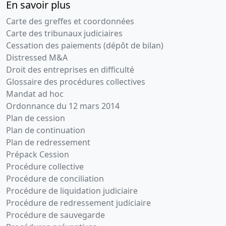
En savoir plus
ordinaire
Carte des greffes et coordonnées
et
Carte des tribunaux judiciaires
extraordinaire,
Cessation des paiements (dépôt de bilan)
Acte,
Distressed M&A
Statuts
Droit des entreprises en difficulté
mis à jour,
Glossaire des procédures collectives
Acte
Mandat ad hoc
modificatif
Ordonnance du 12 mars 2014
, ancienne
Plan de cession
dénomination
: JITEX
Plan de continuation
INTERNATIONAL
Plan de redressement
TECHNOLOGY
Prépack Cession
STRATEGY
Procédure collective
EXPERTS ,
Procédure de conciliation
entre M.
Procédure de liquidation judiciaire
BARTHEZ
Procédure de redressement judiciaire
Jean et M.
PEYRACHE
Procédure de sauvegarde
Yves ,