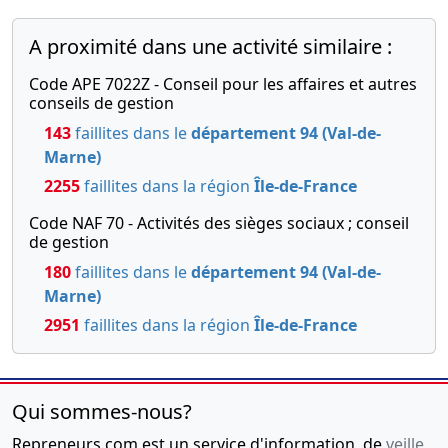
entre mr
Yves
A proximité dans une activité similaire :
PEYRACHE
Code APE 7022Z - Conseil pour les affaires et autres
et mr
conseils de gestion
Adrien
PEYRACHE ,
143
faillites dans le
département 94 (Val-de-
entre mr
Marne)
Yves
2255
faillites dans la région
Île-de-France
PEYRACHE
et mme
Code NAF 70 - Activités des sièges sociaux ; conseil
Claire-
de gestion
Alekha
180
faillites dans le
département 94 (Val-de-
PEYRACHE ,
entre mr
Marne)
Yves
2951
faillites dans la région
Île-de-France
PEYRACHE
et mr Eloïc-
Anil
PEYRACHE
Qui sommes-nous?
08-
Procès-
Repreneurs.com est un service d'information, de
veille