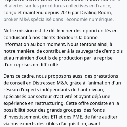
01-
verbal
et alertes sur les procédures collectives en France
,
2010
d'assemblée
conçu et maintenu depuis 2016 par Dealing-Room,
générale
broker M&A spécialisé dans l'économie numérique
.
ordinaire
Notre mission est de déclencher des opportunités en
et
conduisant à nos clients décideurs la bonne
extraordinaire,
information au bon moment. Nous tentons ainsi, à
Acte,
notre manière, de contribuer à la sauvegarde d'emplois
Statuts
et au maintien d'outils de production par la reprise
mis à jour,
d'entreprises en difficulté.
Acte
modificatif
Dans ce cadre, nous proposons aussi des prestations
, ancienne
de conseil en Distressed M&A, grâce à l'animation d'un
dénomination
réseau d'experts indépendants de haut niveau,
: JITEX
spécialisés par secteur d'activité et ayant déjà une
INTERNATIONAL
TECHNOLOGY
expérience en restructuring. Cette offre consiste en la
STRATEGY
possibilité pour des grands groupes, des fonds
EXPERTS ,
d'investissement, des ETI et des PME, de faire auditer
entre M.
via nos experts des cibles d'acquisition, avant
BARTHEZ