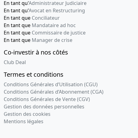
En tant qu'
Administrateur Judiciaire
, ancienne
En tant qu'
Avocat en Restructuring
dénomination
En tant que
Conciliateur
: JITEX
En tant que
Mandataire ad hoc
INTERNATIONAL
En tant que
Commissaire de justice
TECHNOLOGY
STRATEGY
En tant que
Manager de crise
EXPERTS ,
Co-investir à nos côtés
entre M.
BARTHEZ
Club Deal
Jean et M.
PEYRACHE
Termes et conditions
Yves ,
Conditions Générales d’Utilisation (CGU)
PEYRACHE
Yves /
Conditions Générales d’Abonnement (CGA)
PEYRACHE
Conditions Générales de Vente (CGV)
Eloic
Gestion des données personnelles
Gestion des cookies
08-
Procès-
Mentions légales
01-
verbal
2010
d'assemblée
générale