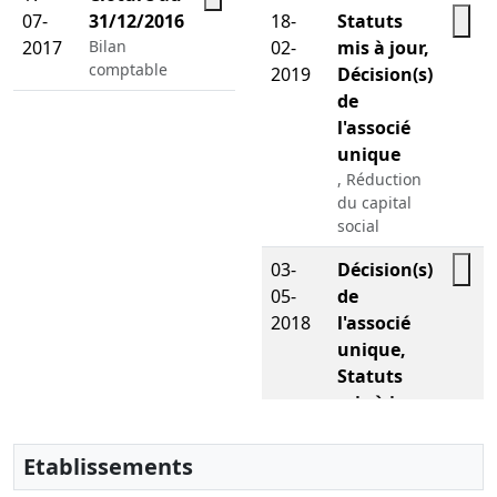
07-
31/12/2016
18-
Statuts
2017
Bilan
02-
mis à jour,
comptable
2019
Décision(s)
de
l'associé
unique
, Réduction
du capital
social
03-
Décision(s)
05-
de
2018
l'associé
unique,
Statuts
mis à jour
Changement(s)
de gérant(s)
Etablissements
,