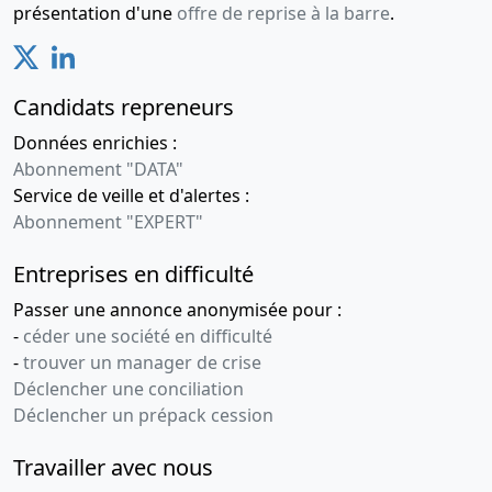
présentation d'une
offre de reprise à la barre
.
Jean et M.
PEYRACHE
Yves ,
PEYRACHE
Candidats repreneurs
Yves /
PEYRACHE
Données enrichies :
Eloic
Abonnement "DATA"
Service de veille et d'alertes :
08-
Procès-
Abonnement "EXPERT"
01-
verbal
2010
d'assemblée
Entreprises en difficulté
générale
ordinaire
Passer une annonce anonymisée pour :
et
-
céder une société en difficulté
extraordinaire,
-
trouver un manager de crise
Acte,
Déclencher une conciliation
Statuts
Déclencher un prépack cession
mis à jour,
Acte
Travailler avec nous
modificatif