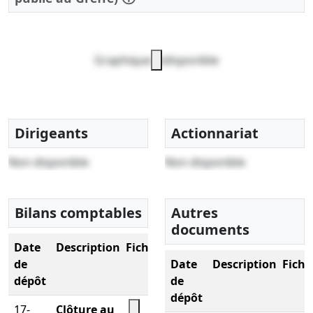
Graphique indisponible
Dirigeants
Actionnariat
Non disponible
Non disponible
Bilans comptables
Autres
documents
Date
Description
Fichier
de
Date
Description
Fichi
dépôt
de
dépôt
17-
Clôture au