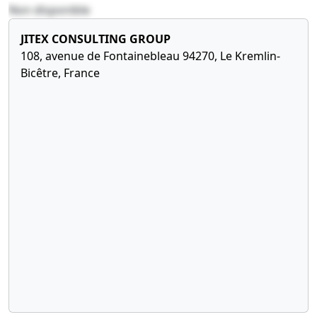
Non disponible
21-
Procès-
02-
verbal
JITEX CONSULTING GROUP
2013
d'assemblée
108, avenue de Fontainebleau 94270, Le Kremlin-
générale
Bicêtre, France
extraordinaire,
Acte sous
seing
privé,
Statuts
mis à jour
, entre mr
Guy
PEYRACHE,
mr Christian
REY, mr Jean
Claude REY,
mme
Michèle REY
et mr Yves
PEYRACHE ,