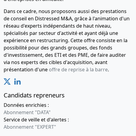
ordinaire
Dans ce cadre, nous proposons aussi des prestations
Renouvellement(s) de
de conseil en Distressed M&A, grâce à l'animation d'un
mandat(s) de commissaire(s)
réseau d'experts indépendants de haut niveau,
aux comptes (TITULAIRE) ,
Changement de
spécialisés par secteur d'activité et ayant déjà une
commissaire aux comptes
expérience en restructuring. Cette offre consiste en la
suppléant
possibilité pour des grands groupes, des fonds
d'investissement, des ETI et des PME, de faire auditer
03-05-2001
Procès-verbal
via nos experts des cibles d'acquisition, avant
d'assemblée générale
présentation d'une
offre de reprise à la barre
.
extraordinaire, Statuts
mis à jour
Augmentation du capital
social , Conversion du capital
Candidats repreneurs
en euros , Divers
Données enrichies :
17-02-1995
Divers
Abonnement "DATA"
Transfert du siège social
Service de veille et d'alertes :
NOUVEAU SIEGE : 63 RUE DE
Abonnement "EXPERT"
PONTHIEU 75008 PARIS ,