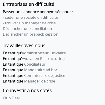
Modification(s) statutaire(s)
Entreprises en difficulté
19-01-1995
Divers
Passer une annonce anonymisée pour :
Changement de la
-
céder une société en difficulté
dénomination sociale
-
trouver un manager de crise
NOUVELLE : BAMBUCK ET
Déclencher une conciliation
ASSOCIES , MODIFICATION
Déclencher un prépack cession
ADMINISTRATION ,
Modification(s) statutaire(s)
Travailler avec nous
31-01-1994
Divers
En tant qu'
Administrateur Judiciaire
Cession de parts
En tant qu'
Avocat en Restructuring
01-01-1994
Divers
En tant que
Conciliateur
En tant que
Mandataire ad hoc
27-12-1993
Divers
En tant que
Commissaire de justice
En tant que
Manager de crise
16-12-1993
Divers
Cession de parts
Co-investir à nos côtés
16-12-1993
Divers
Club Deal
Cession de parts , RAPPORT