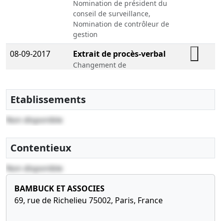
Nomination de président du
conseil de surveillance,
Nomination de contrôleur de
gestion
08-09-2017
Extrait de procès-verbal
Changement de
commissaire aux comptes
titulaire, Fin de mission de
commissaire aux comptes
Etablissements
suppléant
Non disponible
08-06-2016
Décision(s) du président,
Statuts mis à jour
Contentieux
Réduction du capital social ,
Non disponible
20-05-2016
Extrait de procès-verbal,
Statuts mis à jour
BAMBUCK ET ASSOCIES
Changement de forme
69, rue de Richelieu 75002, Paris, France
juridique ancienne forme :
société anonyme ,