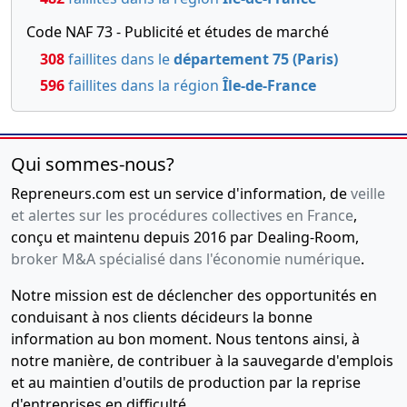
d'assemblée générale
ordinaire
Code NAF 73 - Publicité et études de marché
Changement de
308
faillites dans le
département 75 (Paris)
commissaire aux comptes
596
faillites dans la région
Île-de-France
titulaire et suppléant
26-01-2004
Procès-verbal du conseil
d'administration,
Qui sommes-nous?
Statuts mis à jour
Transfert du siège social 63
Repreneurs.com est un service d'information, de
veille
RUE DE PONTHIEU 75008
et alertes sur les procédures collectives en France
,
PARIS , Divers
conçu et maintenu depuis 2016 par Dealing-Room,
broker M&A spécialisé dans l'économie numérique
.
19-05-2003
Procès-verbal
d'assemblée générale
Notre mission est de déclencher des opportunités en
ordinaire
conduisant à nos clients décideurs la bonne
Changement(s)
information au bon moment. Nous tentons ainsi, à
d'administrateur(s)
notre manière, de contribuer à la sauvegarde d'emplois
03-05-2001
Procès-verbal
et au maintien d'outils de production par la reprise
d'assemblée générale
d'entreprises en difficulté.