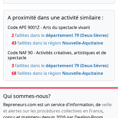
30-
Décision
11-
de
-0001
modification
A proximité dans une activité similaire :
certifiée
conforme
Code APE 9001Z - Arts du spectacle vivant
par le
2
faillites dans le
département 79 (Deux-Sèvres)
représentant
43
faillites dans la région
Nouvelle-Aquitaine
légal
Code NAF 90 - Activités créatives, artistiques et de
spectacle
3
faillites dans le
département 79 (Deux-Sèvres)
68
faillites dans la région
Nouvelle-Aquitaine
Qui sommes-nous?
Repreneurs.com est un service d'information, de
veille
et alertes sur les procédures collectives en France
,
conçu et maintenu depuis 2016 par Dealing-Room,