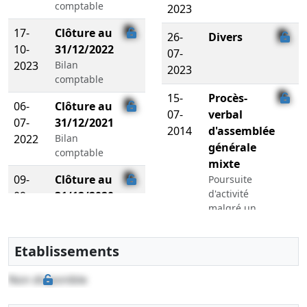
comptable
2023
17-
Clôture au
26-
Divers
10-
31/12/2022
07-
2023
Bilan
2023
comptable
15-
Procès-
06-
Clôture au
07-
verbal
07-
31/12/2021
2014
d'assemblée
2022
Bilan
générale
comptable
mixte
09-
Clôture au
Poursuite
d'activité
09-
31/12/2020
malgré un
2021
Bilan
actif net
comptable
devenu
Etablissements
inférieur à
21-
Clôture au
la moitié du
09-
31/12/2019
Non disponible
capital
2020
Bilan
social
comptable