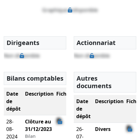
Graphique indisponible
Dirigeants
Actionnariat
Non disponible
Non disponible
Bilans comptables
Autres
documents
Date
Description
Fichier
de
Date
Description
Fichi
dépôt
de
dépôt
28-
Clôture au
08-
31/12/2023
26-
Divers
2024
Bilan
07-