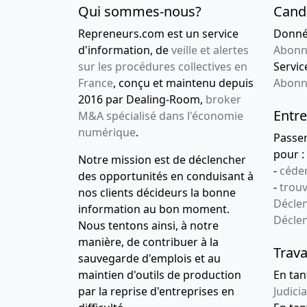
Qui sommes-nous?
Cand
Repreneurs.com est un service
Donnée
d'information, de
veille et alertes
Abonn
sur les procédures collectives en
Service
France
, conçu et maintenu depuis
Abonn
2016 par Dealing-Room,
broker
Entre
M&A spécialisé dans l'économie
numérique
.
Passe
pour :
Notre mission est de déclencher
-
céder
des opportunités en conduisant à
-
trou
nos clients décideurs la bonne
Déclen
information au bon moment.
Décle
Nous tentons ainsi, à notre
manière, de contribuer à la
Trava
sauvegarde d'emplois et au
maintien d'outils de production
En tan
par la reprise d'entreprises en
Judicia