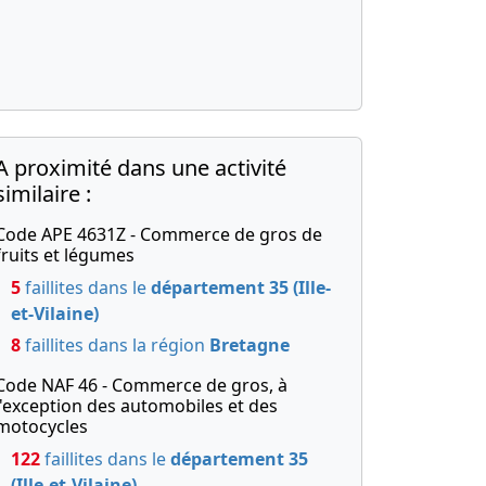
A proximité dans une activité
similaire :
Code APE 4631Z - Commerce de gros de
fruits et légumes
5
faillites dans le
département 35 (Ille-
et-Vilaine)
8
faillites dans la région
Bretagne
Code NAF 46 - Commerce de gros, à
l'exception des automobiles et des
motocycles
122
faillites dans le
département 35
(Ille-et-Vilaine)