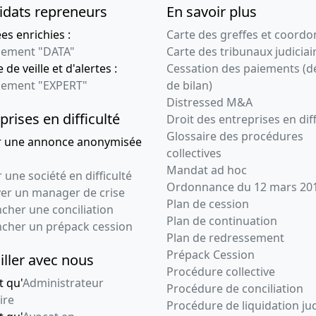
24-07-2014
Procès-verbal
idats repreneurs
En savoir plus
d'assemblée
s enrichies :
Carte des greffes et coord
générale ordinaire
ement "DATA"
Carte des tribunaux judiciai
Reconstitution de l'actif
 de veille et d'alertes :
Cessation des paiements (d
net
ement "EXPERT"
de bilan)
04-06-2010
Procès-verbal
Distressed M&A
prises en difficulté
d'assemblée,
Droit des entreprises en diff
Statuts mis à jour
Glossaire des procédures
r une annonce anonymisée
Poursuite d'activité
collectives
malgré un actif net
Mandat ad hoc
 une société en difficulté
devenu inférieur à la
Ordonnance du 12 mars 20
ver un manager de crise
moitié du capital social
Plan de cession
cher une conciliation
, Mise à jour de
Plan de continuation
ncher un prépack cession
l'adresse su siège social
Plan de redressement
, Modification(s)
Prépack Cession
statutaire(s) ,
iller avec nous
Procédure collective
t qu'
Administrateur
04-06-2010
Procès-verbal
Procédure de conciliation
ire
d'assemblée,
Procédure de liquidation jud