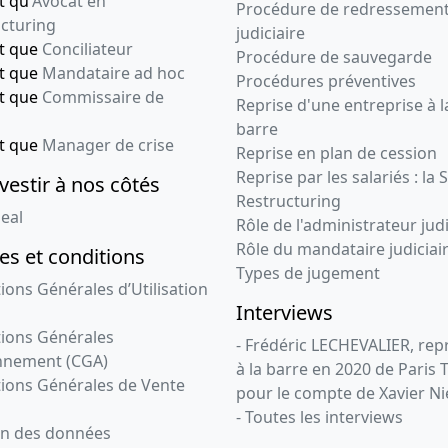
t qu'
Avocat en
Statuts mis à jour
Procédure de redressemen
cturing
Poursuite d'activité
judiciaire
malgré un actif net
nt que
Conciliateur
Procédure de sauvegarde
devenu inférieur à la
nt que
Mandataire ad hoc
Procédures préventives
moitié du capital social
nt que
Commissaire de
Reprise d'une entreprise à l
, Mise à jour de
barre
l'adresse su siège social
nt que
Manager de crise
, Modification(s)
Reprise en plan de cession
statutaire(s) ,
Reprise par les salariés : la 
vestir à nos côtés
Restructuring
02-12-2008
Procès-verbal
eal
Rôle de l'administrateur judi
d'assemblée,
Rôle du mandataire judiciai
s et conditions
Statuts mis à jour
Types de jugement
Changement relatif à la
ions Générales d’Utilisation
date de clôture de
Interviews
l'exercice social ,
ions Générales
- Frédéric LECHEVALIER, re
nnement (CGA)
08-07-2008
Procès-verbal
à la barre en 2020 de Paris 
ions Générales de Vente
d'assemblée,
pour le compte de Xavier Ni
Statuts mis à jour
- Toutes les interviews
on des données
Augmentation du