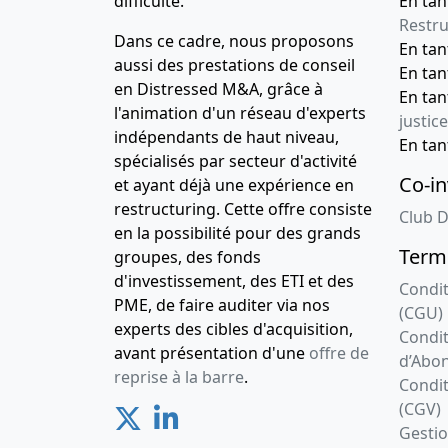
difficulté.
En tan
Restru
Dans ce cadre, nous proposons
En ta
aussi des prestations de conseil
En ta
en Distressed M&A, grâce à
En ta
l'animation d'un réseau d'experts
justice
indépendants de haut niveau,
En ta
spécialisés par secteur d'activité
Co-in
et ayant déjà une expérience en
restructuring. Cette offre consiste
Club D
en la possibilité pour des grands
Terme
groupes, des fonds
d'investissement, des ETI et des
Condit
PME, de faire auditer via nos
(CGU)
experts des cibles d'acquisition,
Condit
avant présentation d'une
offre de
d’Abo
reprise à la barre
.
Condit
(CGV)
Gesti