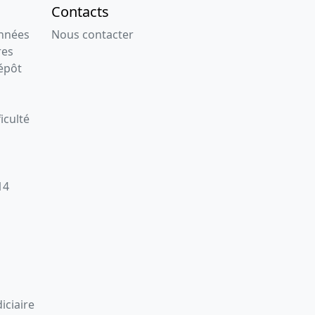
Contacts
onnées
Nous contacter
res
épôt
iculté
14
iciaire