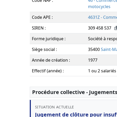
Code NAF :
46 - Commerce 
motocycles
Code APE :
4631Z - Comme
SIREN :
309 458 537
Forme juridique :
Société à respo
Siège social :
35400
Saint-M
Année de création :
1977
Effectif (année) :
1 ou 2 salariés
Procédure collective - Jugement
SITUATION ACTUELLE
Jugement de clôture pour insuff