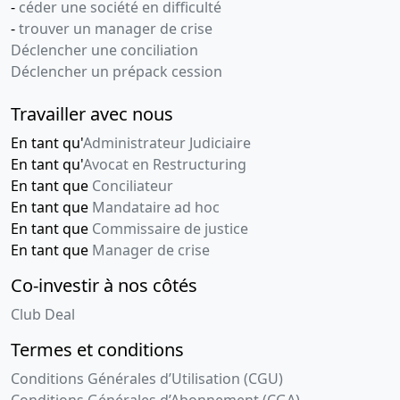
les comptes
-
céder une société en difficulté
-
trouver un manager de crise
09-
Ordonnance
Déclencher une conciliation
07-
du
Déclencher un prépack cession
2015
président
Prorogation
Travailler avec nous
du délai de
réunion de
En tant qu'
Administrateur Judiciaire
l'A.G.
En tant qu'
Avocat en Restructuring
chargée
En tant que
Conciliateur
d'approuver
En tant que
Mandataire ad hoc
les comptes
En tant que
Commissaire de justice
En tant que
Manager de crise
09-
Ordonnance
07-
du
Co-investir à nos côtés
2015
président
Club Deal
Prorogation
du délai de
Termes et conditions
réunion de
l'A.G.
Conditions Générales d’Utilisation (CGU)
chargée
Conditions Générales d’Abonnement (CGA)