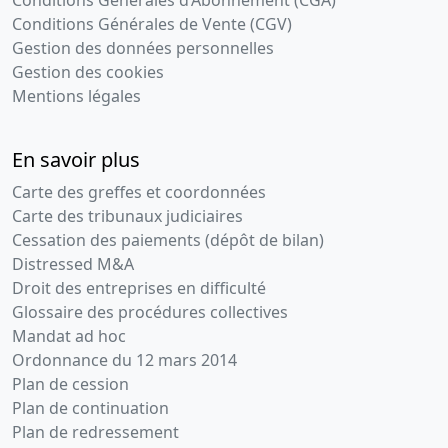
d'approuver
Conditions Générales de Vente (CGV)
les comptes
Gestion des données personnelles
27-
Procès-
Gestion des cookies
04-
verbal du
Mentions légales
2015
conseil de
surveillance
En savoir plus
Nomination(s)
de
Carte des greffes et coordonnées
membre(s)
Carte des tribunaux judiciaires
du
Cessation des paiements (dépôt de bilan)
directoire
Distressed M&A
30-
Ordonnance
Droit des entreprises en difficulté
07-
du
Glossaire des procédures collectives
2014
président
Mandat ad hoc
Prorogation
Ordonnance du 12 mars 2014
du délai de
Plan de cession
réunion de
Plan de continuation
l'A.G.
Plan de redressement
chargée