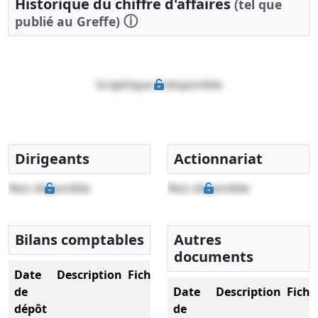
Historique du chiffre d'affaires
(tel que
ⓘ
publié au Greffe)
Graphique indisponible
Dirigeants
Actionnariat
Non disponible
Non disponible
Bilans comptables
Autres
documents
Date
Description
Fichier
de
Date
Description
Fichi
dépôt
de