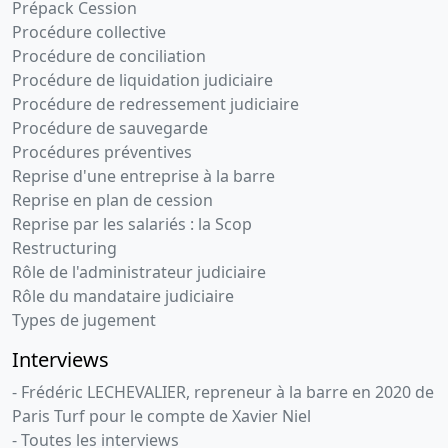
Prépack Cession
d'approuver
Procédure collective
les comptes
Procédure de conciliation
13-
Divers
Procédure de liquidation judiciaire
07-
ORDONNANCE
Procédure de redressement judiciaire
DU
2011
Procédure de sauvegarde
PRESIDENT
Procédures préventives
12/07/2011
Reprise d'une entreprise à la barre
PROROGATION
Reprise en plan de cession
DELAI
Reprise par les salariés : la Scop
TENUE
A.G.O.
Restructuring
Rôle de l'administrateur judiciaire
15-
Statuts
Rôle du mandataire judiciaire
07-
mis à jour
Types de jugement
2009
STATUTS A
JOUR
Interviews
27/02/2009
- Frédéric LECHEVALIER, repreneur à la barre en 2020 de
15-
Procès-
Paris Turf pour le compte de Xavier Niel
07-
verbal
- Toutes les interviews