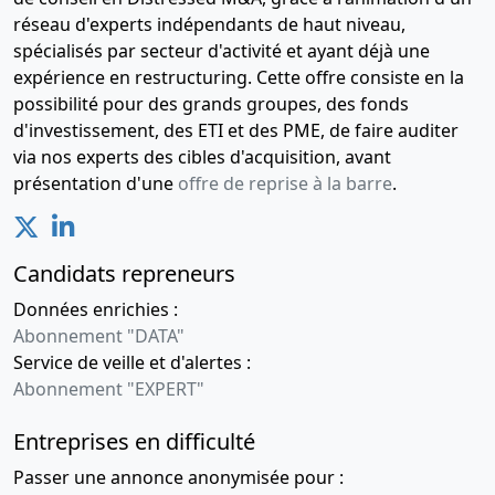
28-
Ordonnance
réseau d'experts indépendants de haut niveau,
07-
du
spécialisés par secteur d'activité et ayant déjà une
2016
président
expérience en restructuring. Cette offre consiste en la
Prorogation
possibilité pour des grands groupes, des fonds
du délai de
d'investissement, des ETI et des PME, de faire auditer
réunion de
via nos experts des cibles d'acquisition, avant
l'A.G.
présentation d'une
offre de reprise à la barre
.
chargée
d'approuver
les comptes
Candidats repreneurs
09-
Ordonnance
Données enrichies :
07-
du
Abonnement "DATA"
2015
président
Service de veille et d'alertes :
Prorogation
du délai de
Abonnement "EXPERT"
réunion de
l'A.G.
Entreprises en difficulté
chargée
Passer une annonce anonymisée pour :
d'approuver