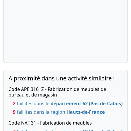
Nomination
12-
31/12/2016
de
2017
Bilan
commissaire
comptable
aux
comptes
16-
Clôture au
titulaire
01-
31/12/2015
2017
Bilan
08-
Procès-
comptable
01-
verbal
2018
d'assemblée
générale
extraordinaire,
A proximité dans une activité similaire :
Document
relatif au
Code APE 3101Z - Fabrication de meubles de
bénéficiaire
bureau et de magasin
effectif
2
faillites dans le
département 62 (Pas-de-Calais)
Démission(s)
9
faillites dans la région
Hauts-de-France
de
membre(s)
Code NAF 31 - Fabrication de meubles
du conseil
de