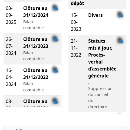
dépôt
03-
Clôture au
09-
31/12/2024
15-
Divers
2025
Bilan
09-
comptable
2023
26-
Clôture au
21-
Statuts
07-
31/12/2023
11-
mis à jour,
2024
Bilan
2022
Procès-
comptable
verbal
d'assemblée
16-
Clôture au
générale
04-
31/12/2022
,
2024
Bilan
Suppression
comptable
du conseil
du
08-
Clôture au
directoire
09-
31/12/2021
2022
Bilan
09-
Décision(s)
comptable
10-
de