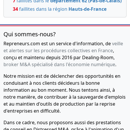
7
faillites dans le
département 62 (Pas-de-Calais)
surveillance
34
faillites dans la région
Hauts-de-France
,
Changement
de
président ,
Qui sommes-nous?
09-
Procès-
Repreneurs.com est un service d'information, de
veille
02-
verbal
et alertes sur les procédures collectives en France
,
2017
d'assemblée
conçu et maintenu depuis 2016 par Dealing-Room,
générale
broker M&A spécialisé dans l'économie numérique
.
extraordinaire
Notre mission est de déclencher des opportunités en
Poursuite
d'activité
conduisant à nos clients décideurs la bonne
malgré un
information au bon moment. Nous tentons ainsi, à
actif net
notre manière, de contribuer à la sauvegarde d'emplois
devenu
et au maintien d'outils de production par la reprise
inférieur à
d'entreprises en difficulté.
la moitié du
capital
Dans ce cadre, nous proposons aussi des prestations
social
de conseil en Distressed M&A, grâce à l'animation d'un