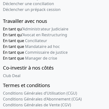
Déclencher une conciliation
2005
d'assemblée
Déclencher un prépack cession
générale
Travailler avec nous
13-
Procès-
02-
verbal
En tant qu'
Administrateur Judiciaire
2004
d'assemblée
En tant qu'
Avocat en Restructuring
générale
En tant que
Conciliateur
PV DU
En tant que
Mandataire ad hoc
CONSEIL DE
En tant que
Commissaire de justice
SURVEILLANCE
En tant que
Manager de crise
SEANCE DU
29.09.2003
Co-investir à nos côtés
Numéro de
dépôt
Club Deal
d'origine :
Termes et conditions
170 / BRES
Conditions Générales d’Utilisation (CGU)
30-
Procès-
Conditions Générales d’Abonnement (CGA)
01-
verbal
Conditions Générales de Vente (CGV)
2002
d'assemblée