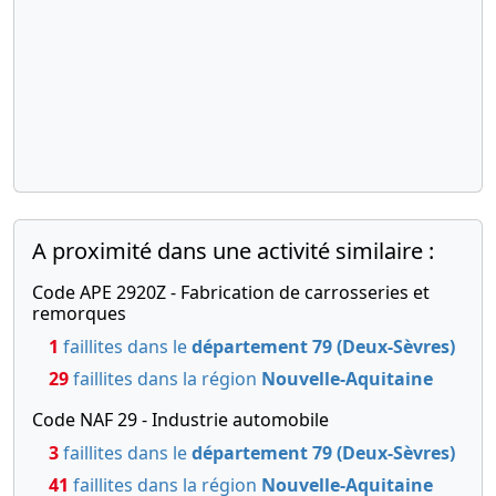
07-
Procès-
11-
verbal
2013
d'assemblée
générale
extraordinaire,
Statuts
mis à jour
Changement
de forme
juridique ,
A proximité dans une activité similaire :
Changement
relatif à la
Code APE 2920Z - Fabrication de carrosseries et
date de
remorques
clôture de
1
faillites dans le
département 79 (Deux-Sèvres)
l'exercice
social ,
29
faillites dans la région
Nouvelle-Aquitaine
Nomination(s)
Code NAF 29 - Industrie automobile
d'organe(s)
de gestion,
3
faillites dans le
département 79 (Deux-Sèvres)
direction,
41
faillites dans la région
Nouvelle-Aquitaine
administration