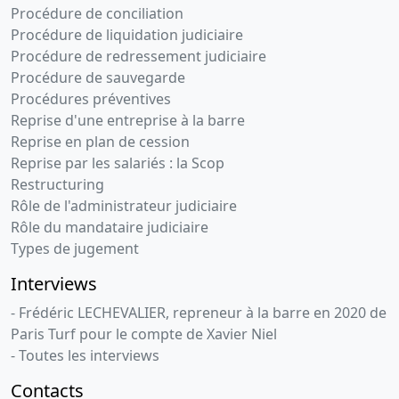
01-
verbal
Procédure de conciliation
1998
d'assemblée
Procédure de liquidation judiciaire
générale
Procédure de redressement judiciaire
P.V.
Procédure de sauvegarde
D'ASSEMBLEE
Procédures préventives
DU
Reprise d'une entreprise à la barre
22/10/1997
Reprise en plan de cession
Numéro de
Reprise par les salariés : la Scop
dépôt
d'origine :
Restructuring
42 / BRES
Rôle de l'administrateur judiciaire
Rôle du mandataire judiciaire
15-
Procès-
Types de jugement
01-
verbal
1996
d'assemblée
Interviews
générale
- Frédéric LECHEVALIER, repreneur à la barre en 2020 de
RAPPORT
Paris Turf pour le compte de Xavier Niel
DU
- Toutes les interviews
COMMISSAIRE
AUX
Contacts
APPORTS