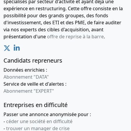
spécialisés par secteur d'activité et ayant déjà une
ordinaire
expérience en restructuring. Cette offre consiste en la
Changement
possibilité pour des grands groupes, des fonds
de
d'investissement, des ETI et des PME, de faire auditer
commissaire
aux
via nos experts des cibles d'acquisition, avant
comptes
présentation d'une
offre de reprise à la barre
.
titulaire ,
Changement
de
Candidats repreneurs
commissaire
aux
Données enrichies :
comptes
Abonnement "DATA"
suppléant
Service de veille et d'alertes :
30-
Procès-
Abonnement "EXPERT"
03-
verbal
2006
d'assemblée
Entreprises en difficulté
générale
Passer une annonce anonymisée pour :
-
céder une société en difficulté
30-
Procès-
-
trouver un manager de crise
05-
verbal