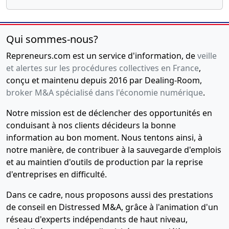
ou contrôle ,
04-
Procès-
Qui sommes-nous?
07-
verbal
2013
d'assemblée
Repreneurs.com est un service d'information, de
veille
générale
et alertes sur les procédures collectives en France
,
extraordinaire,
conçu et maintenu depuis 2016 par Dealing-Room,
Statuts
broker M&A spécialisé dans l'économie numérique
.
mis à jour
Notre mission est de déclencher des opportunités en
Changement
relatif à la
conduisant à nos clients décideurs la bonne
date de
information au bon moment. Nous tentons ainsi, à
clôture de
notre manière, de contribuer à la sauvegarde d'emplois
l'exercice
et au maintien d'outils de production par la reprise
social ,
d'entreprises en difficulté.
02-
Procès-
Dans ce cadre, nous proposons aussi des prestations
12-
verbal
de conseil en Distressed M&A, grâce à l'animation d'un
2009
d'assemblée
réseau d'experts indépendants de haut niveau,
générale