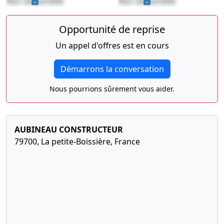
Non disponible
Non disponible
Modification(s)
16-
Clôture au
statutaire(s)
11-
30/06/2017
Opportunité de reprise
,
2017
Bilan
Régularisation
Un appel d'offres est en cours
comptable
de l'adresse
du siège
Démarrons la conversation
social
Nous pourrions sûrement vous aider.
18-
Procès-
11-
verbal
2016
d'assemblée
générale
AUBINEAU CONSTRUCTEUR
extraordinaire,
79700, La petite-Boissière, France
Statuts
mis à jour
Changement
de la
dénomination
sociale ,