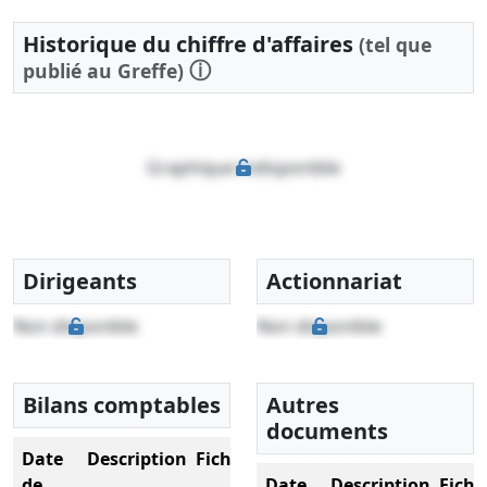
Historique du chiffre d'affaires
(tel que
ⓘ
publié au Greffe)
Graphique indisponible
Dirigeants
Actionnariat
Non disponible
Non disponible
Bilans comptables
Autres
documents
Date
Description
Fichier
de
Date
Description
Fichi