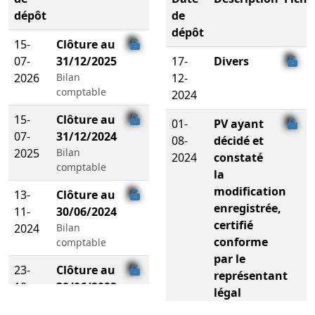
dépôt
de
dépôt
15-
Clôture au
07-
31/12/2025
17-
Divers
2026
Bilan
12-
comptable
2024
15-
Clôture au
01-
PV ayant
07-
31/12/2024
08-
décidé et
2025
Bilan
2024
constaté
comptable
la
modification
13-
Clôture au
enregistrée,
11-
30/06/2024
certifié
2024
Bilan
conforme
comptable
par le
23-
Clôture au
représentant
10-
30/06/2023
légal
2024
Bilan