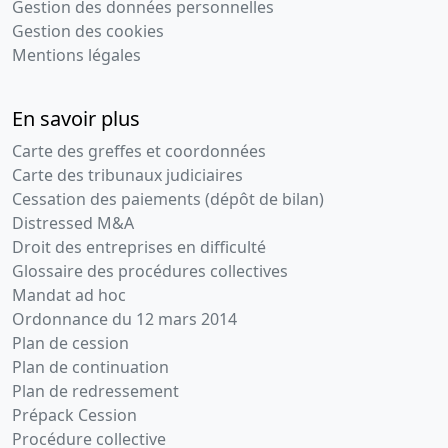
Gestion des données personnelles
générale
Gestion des cookies
PV DE
Mentions légales
DESIGNATION
DU
REPRESENTANT
En savoir plus
PERMANENT
Numéro de
Carte des greffes et coordonnées
dépôt
Carte des tribunaux judiciaires
d'origine :
Cessation des paiements (dépôt de bilan)
174 / BRES
Distressed M&A
20-
Statuts
Droit des entreprises en difficulté
01-
mis à jour
Glossaire des procédures collectives
2000
STATUTS
Mandat ad hoc
MIS A JOUR
Ordonnance du 12 mars 2014
Numéro de
Plan de cession
dépôt
Plan de continuation
d'origine :
Plan de redressement
52 / BRES
Prépack Cession
16-
Procès-
Procédure collective