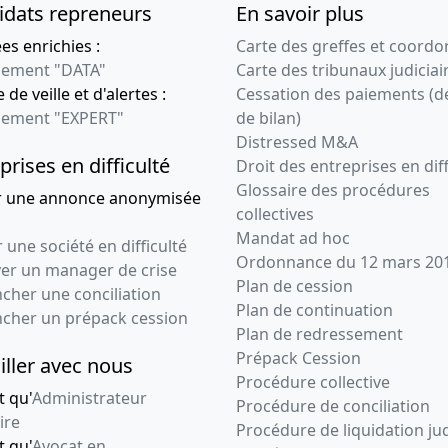
idats repreneurs
En savoir plus
s enrichies :
Carte des greffes et coord
ement "DATA"
Carte des tribunaux judiciai
 de veille et d'alertes :
Cessation des paiements (d
ement "EXPERT"
de bilan)
Distressed M&A
prises en difficulté
Droit des entreprises en diff
Glossaire des procédures
r une annonce anonymisée
collectives
Mandat ad hoc
 une société en difficulté
Ordonnance du 12 mars 20
ver un manager de crise
Plan de cession
cher une conciliation
Plan de continuation
ncher un prépack cession
Plan de redressement
Prépack Cession
iller avec nous
Procédure collective
t qu'
Administrateur
Procédure de conciliation
ire
Procédure de liquidation jud
t qu'
Avocat en