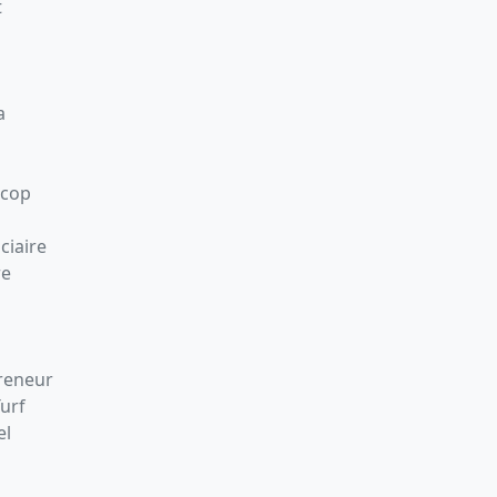
t
a
Scop
ciaire
re
preneur
Turf
el