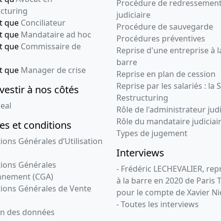
Procédure de redressemen
cturing
judiciaire
nt que
Conciliateur
Procédure de sauvegarde
nt que
Mandataire ad hoc
Procédures préventives
nt que
Commissaire de
Reprise d'une entreprise à l
barre
nt que
Manager de crise
Reprise en plan de cession
Reprise par les salariés : la 
vestir à nos côtés
Restructuring
eal
Rôle de l'administrateur judi
Rôle du mandataire judiciai
s et conditions
Types de jugement
ions Générales d’Utilisation
Interviews
ions Générales
- Frédéric LECHEVALIER, re
nnement (CGA)
à la barre en 2020 de Paris 
ions Générales de Vente
pour le compte de Xavier Ni
- Toutes les interviews
on des données