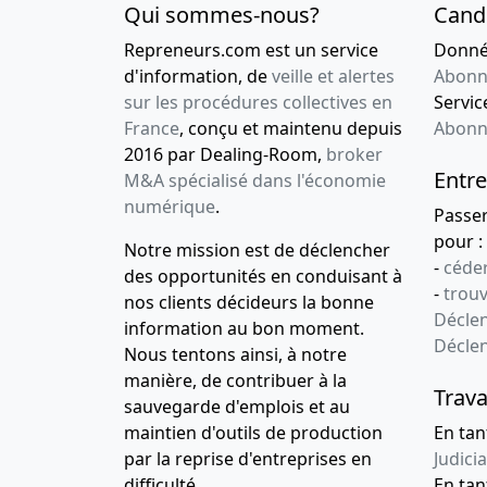
Qui sommes-nous?
Cand
Repreneurs.com est un service
Donnée
d'information, de
veille et alertes
Abonn
sur les procédures collectives en
Service
France
, conçu et maintenu depuis
Abonn
2016 par Dealing-Room,
broker
Entre
M&A spécialisé dans l'économie
numérique
.
Passe
pour :
Notre mission est de déclencher
-
céder
des opportunités en conduisant à
-
trou
nos clients décideurs la bonne
Déclen
information au bon moment.
Décle
Nous tentons ainsi, à notre
manière, de contribuer à la
Trava
sauvegarde d'emplois et au
maintien d'outils de production
En tan
par la reprise d'entreprises en
Judicia
difficulté.
En tan