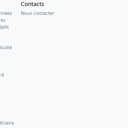
Contacts
onnées
Nous contacter
res
épôt
iculté
14
iciaire