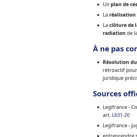
Un
plan de ce
La
réalisation 
La
clôture de 
radiation
de la
À ne pas co
Résolution du
rétroactif pour
juridique préci
Sources offi
Legifrance - C
art.
L631-20
Legifrance - ju
entreprendre.s