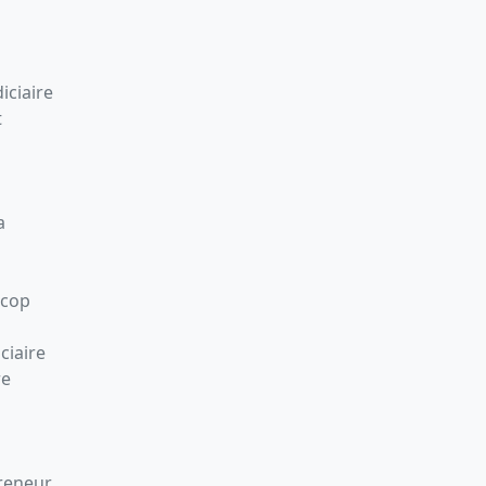
iciaire
t
a
Scop
ciaire
re
preneur