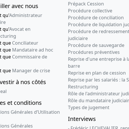
Prépack Cession
iller avec nous
Procédure collective
t qu'
Administrateur
Procédure de conciliation
ire
Procédure de liquidation jud
t qu'
Avocat en
Procédure de redressemen
cturing
judiciaire
nt que
Conciliateur
Procédure de sauvegarde
nt que
Mandataire ad hoc
Procédures préventives
nt que
Commissaire de
Reprise d'une entreprise à l
barre
nt que
Manager de crise
Reprise en plan de cession
Reprise par les salariés : la 
vestir à nos côtés
Restructuring
eal
Rôle de l'administrateur judi
Rôle du mandataire judiciai
s et conditions
Types de jugement
ions Générales d’Utilisation
Interviews
ions Générales
- Frédéric LECHEVALIER, re