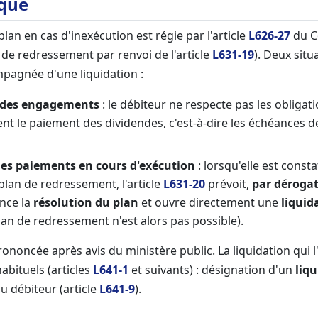
ique
plan en cas d'inexécution est régie par l'article
L626-27
du C
 de redressement par renvoi de l'article
L631-19
). Deux sit
mpagnée d'une liquidation :
n des engagements
: le débiteur ne respecte pas les obligati
t le paiement des dividendes, c'est-à-dire les échéances
des paiements en cours d'exécution
: lorsqu'elle est cons
plan de redressement, l'article
L631-20
prévoit,
par déroga
nce la
résolution du plan
et ouvre directement une
liquid
an de redressement n'est alors pas possible).
prononcée après avis du ministère public. La liquidation qui
habituels (articles
L641-1
et suivants) : désignation d'un
liq
u débiteur (article
L641-9
).