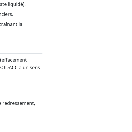
ste liquidé).
ciers.
traînant la
(effacement
e BODACC a un sens
le redressement,