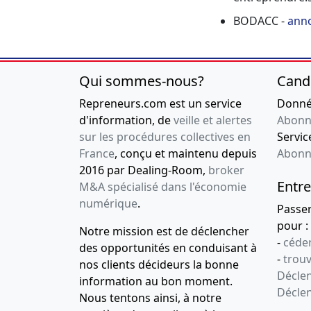
BODACC -
anno
Qui sommes-nous?
Cand
Repreneurs.com est un service
Donnée
d'information, de
veille et alertes
Abonn
sur les procédures collectives en
Service
France
, conçu et maintenu depuis
Abonn
2016 par Dealing-Room,
broker
Entre
M&A spécialisé dans l'économie
numérique
.
Passe
pour :
Notre mission est de déclencher
-
céder
des opportunités en conduisant à
-
trou
nos clients décideurs la bonne
Déclen
information au bon moment.
Décle
Nous tentons ainsi, à notre