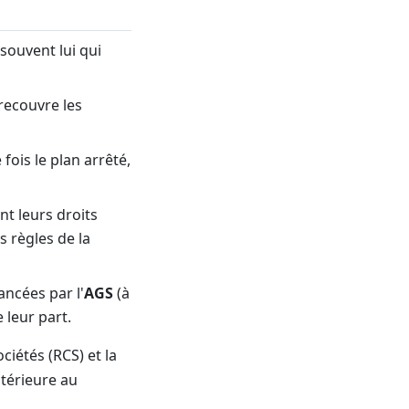
 souvent lui qui
 recouvre les
 fois le plan arrêté,
t leurs droits
s règles de la
ancées par l'
AGS
(à
 leur part.
iétés (RCS) et la
stérieure au