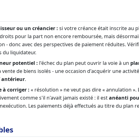
isseur ou un créancier :
si votre créance était inscrite au p
droits pour la part non encore remboursée, mais désormai
on - donc avec des perspectives de paiement réduites. Vérifi
 du liquidateur.
neur potentiel :
l'échec du plan peut ouvrir la voie à un
pla
 la vente de biens isolés - une occasion d'acquérir une activi
f antérieur
.
 à corriger :
« résolution » ne veut pas dire « annulation ». 
ivement comme s'il n'avait jamais existé : il est
anéanti pour
inexécution. Les paiements déjà effectués au titre du plan r
bles