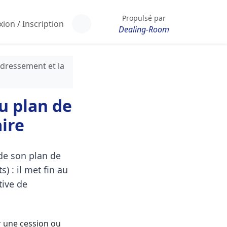
Propulsé par
ion / Inscription
Dealing-Room
edressement et la
u plan de
aire
 de son plan de
 : il met fin au
tive de
er une cession ou