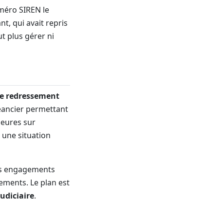
méro SIREN le
nt, qui avait repris
ut plus gérer ni
de redressement
héancier permettant
ieures sur
é une situation
ses engagements
ements. Le plan est
judiciaire
.