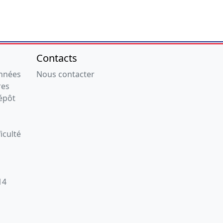
Contacts
onnées
Nous contacter
res
épôt
iculté
14