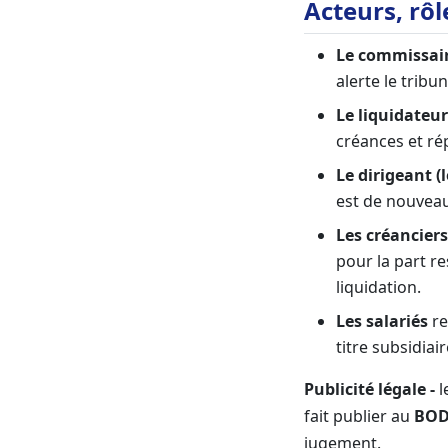
Acteurs, rôl
Le commissair
alerte le tribu
Le liquidateur
créances et ré
Le dirigeant (
est de nouvea
Les créanciers
pour la part re
liquidation.
Les salariés
re
titre subsidiai
Publicité légale -
l
fait publier au
BOD
jugement.