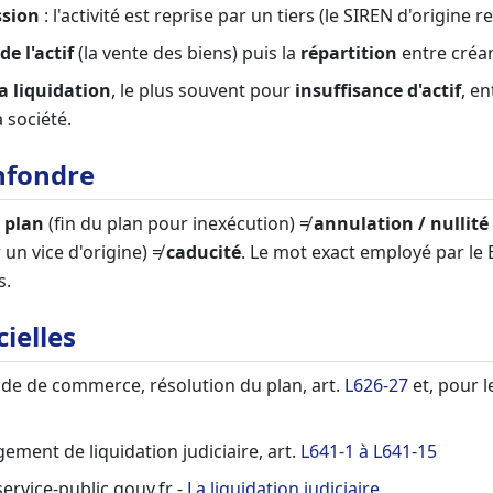
ssion
: l'activité est reprise par un tiers (le SIREN d'origine re
de l'actif
(la vente des biens) puis la
répartition
entre créan
la liquidation
, le plus souvent pour
insuffisance d'actif
, en
 société.
nfondre
 plan
(fin du plan pour inexécution) ≠
annulation / nullité
 un vice d'origine) ≠
caducité
. Le mot exact employé par l
s.
cielles
ode de commerce, résolution du plan, art.
L626-27
et, pour 
gement de liquidation judiciaire, art.
L641-1 à L641-15
ervice-public.gouv.fr -
La liquidation judiciaire