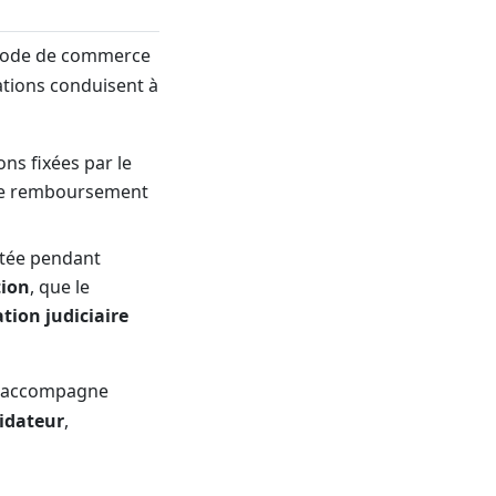
ode de commerce
uations conduisent à
ons fixées par le
 de remboursement
tatée pendant
tion
, que le
ation judiciaire
 l'accompagne
uidateur
,