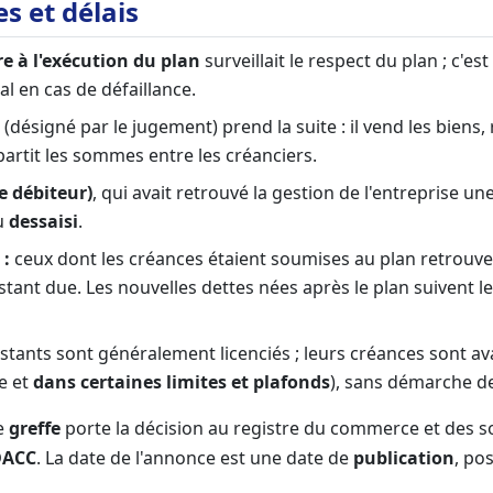
es et délais
e à l'exécution du plan
surveillait le respect du plan ; c'est
nal en cas de défaillance.
(désigné par le jugement) prend la suite : il vend les biens,
partit les sommes entre les créanciers.
le débiteur)
, qui avait retrouvé la gestion de l'entreprise une
u
dessaisi
.
 :
ceux dont les créances étaient soumises au plan retrouven
stant due. Les nouvelles dettes nées après le plan suivent le
stants sont généralement licenciés ; leurs créances sont av
re et
dans certaines limites et plafonds
), sans démarche de
e
greffe
porte la décision au registre du commerce et des soc
ACC
. La date de l'annonce est une date de
publication
, po