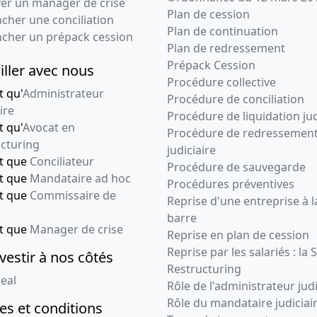
ver un manager de crise
Plan de cession
cher une conciliation
Plan de continuation
ncher un prépack cession
Plan de redressement
Prépack Cession
iller avec nous
Procédure collective
t qu'
Administrateur
Procédure de conciliation
ire
Procédure de liquidation jud
t qu'
Avocat en
Procédure de redressemen
cturing
judiciaire
nt que
Conciliateur
Procédure de sauvegarde
nt que
Mandataire ad hoc
Procédures préventives
nt que
Commissaire de
Reprise d'une entreprise à l
barre
nt que
Manager de crise
Reprise en plan de cession
Reprise par les salariés : la 
vestir à nos côtés
Restructuring
eal
Rôle de l'administrateur judi
Rôle du mandataire judiciai
s et conditions