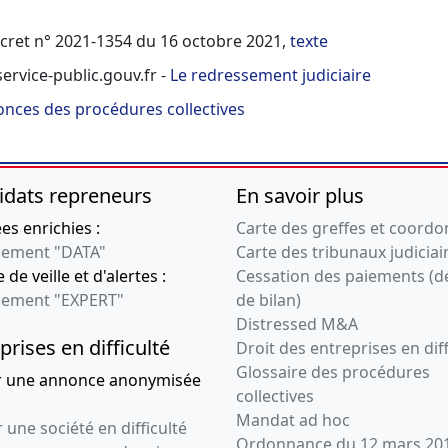
écret n° 2021-1354 du 16 octobre 2021,
texte
ervice-public.gouv.fr -
Le redressement judiciaire
nces des procédures collectives
idats repreneurs
En savoir plus
s enrichies :
Carte des greffes et coord
ement "DATA"
Carte des tribunaux judiciai
 de veille et d'alertes :
Cessation des paiements (d
ement "EXPERT"
de bilan)
Distressed M&A
prises en difficulté
Droit des entreprises en diff
Glossaire des procédures
r une annonce anonymisée
collectives
Mandat ad hoc
 une société en difficulté
Ordonnance du 12 mars 20