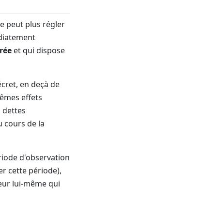
ne peut plus régler
édiatement
rée
et qui dispose
écret, en deçà de
mêmes effets
s dettes
u cours de la
ériode d'observation
er cette période),
iteur lui-même qui