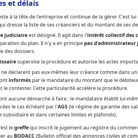
es et délais
ste à la tête de l'entreprise et continue de la gérer. C'est l
qui dresse la liste de ses créanciers et du montant de ses de
 judiciaire
est désigné. Il agit dans l'
intérêt collectif des 
éparation du plan. Il n'y a en principe
pas d'administrateur 
lle des dossiers.
issaire
supervise la procédure et autorise les actes importa
ne déclarent pas eux-mêmes leur créance comme dans un
sont
informés
par le mandataire du montant que le débiteur
nt le contester. Cette particularité accélère la procédure.
ont aucune démarche à faire : le mandataire établit lui-mêm
cées le cas échéant par l'
AGS
(le régime de garantie des sal
re subsidiaire et dans certaines limites et plafonds).
'est le
greffe
qui inscrit le jugement au registre du commerc
lier au
BODACC
(Bulletin officiel des annonces civiles et com