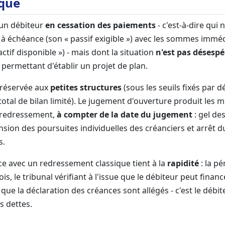
ique
 un débiteur
en cessation des paiements
- c'est-à-dire qui 
s à échéance (son « passif exigible ») avec les sommes imm
actif disponible ») - mais dont la situation
n'est pas désespé
permettant d'établir un projet de plan.
 réservée aux
petites structures
(sous les seuils fixés par d
 total de bilan limité). Le jugement d'ouverture produit les 
 redressement,
à compter de la date du jugement
: gel de
sion des poursuites individuelles des créanciers et arrêt d
s.
ce avec un redressement classique tient à la
rapidité
: la p
is, le tribunal vérifiant à l'issue que le débiteur peut financ
si que la déclaration des créances sont allégés - c'est le déb
es dettes.