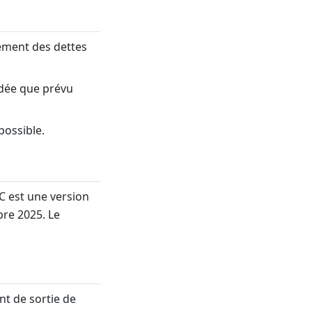
ement des dettes
adée que prévu
possible.
C est une version
bre 2025. Le
nt de sortie de