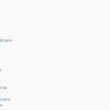
iciaire
t
a
Scop
ciaire
re