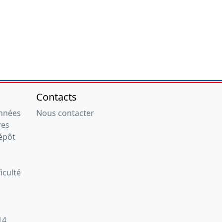
Contacts
onnées
Nous contacter
res
épôt
iculté
14