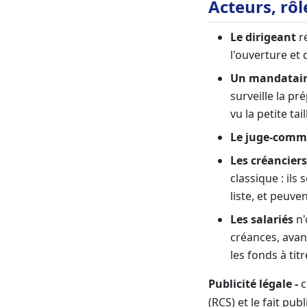
Acteurs, rôl
Le dirigeant
re
l'ouverture et 
Un mandataire
surveille la pr
vu la petite tai
Le juge-comm
Les créanciers
classique : ils 
liste, et peuve
Les salariés
n'
créances, avan
les fonds à tit
Publicité légale -
c
(RCS) et le fait pub