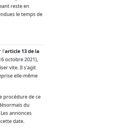
eant reste en
pendues le temps de
 l'
article 13 de la
16 octobre 2021),
er vite. Il s'agit
treprise elle-même
e procédure de ce
 désormais du
. Les annonces
cette date.