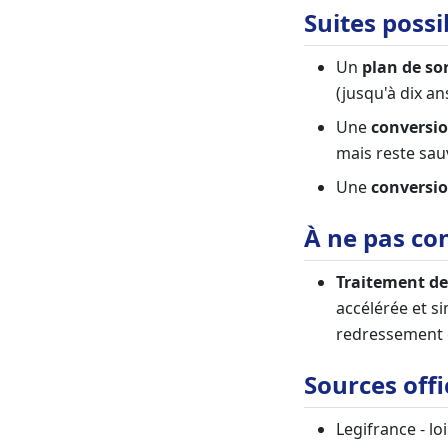
Suites possi
Un
plan de sor
(jusqu'à dix an
Une
conversio
mais reste sau
Une
conversio
À ne pas co
Traitement de 
accélérée et si
redressement d
Sources offi
Legifrance - lo