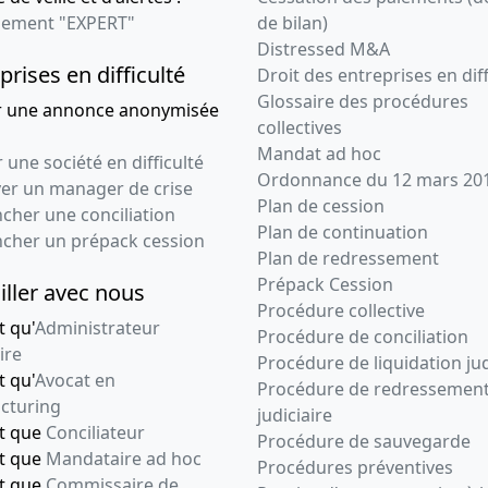
ement "EXPERT"
de bilan)
Distressed M&A
prises en difficulté
Droit des entreprises en diff
Glossaire des procédures
r une annonce anonymisée
collectives
Mandat ad hoc
 une société en difficulté
Ordonnance du 12 mars 20
ver un manager de crise
Plan de cession
cher une conciliation
Plan de continuation
ncher un prépack cession
Plan de redressement
Prépack Cession
iller avec nous
Procédure collective
t qu'
Administrateur
Procédure de conciliation
ire
Procédure de liquidation jud
t qu'
Avocat en
Procédure de redressemen
cturing
judiciaire
nt que
Conciliateur
Procédure de sauvegarde
nt que
Mandataire ad hoc
Procédures préventives
nt que
Commissaire de