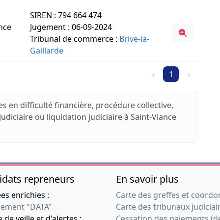
SIREN : 794 664 474
ance
Jugement : 06-09-2024
Tribunal de commerce :
Brive-la-
Gaillarde
‹
1
›
s en difficulté financière, procédure collective,
iciaire ou liquidation judiciaire à Saint-Viance
idats repreneurs
En savoir plus
s enrichies :
Carte des greffes et coord
ement "DATA"
Carte des tribunaux judiciai
 de veille et d'alertes :
Cessation des paiements (d