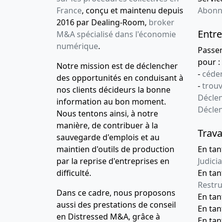
France
, conçu et maintenu depuis
Abonn
2016 par Dealing-Room,
broker
Entre
M&A spécialisé dans l'économie
numérique
.
Passe
pour :
Notre mission est de déclencher
-
céder
des opportunités en conduisant à
-
trou
nos clients décideurs la bonne
Déclen
information au bon moment.
Décle
Nous tentons ainsi, à notre
manière, de contribuer à la
Trava
sauvegarde d'emplois et au
maintien d'outils de production
En tan
par la reprise d'entreprises en
Judicia
difficulté.
En tan
Restru
Dans ce cadre, nous proposons
En ta
aussi des prestations de conseil
En ta
en Distressed M&A, grâce à
En ta