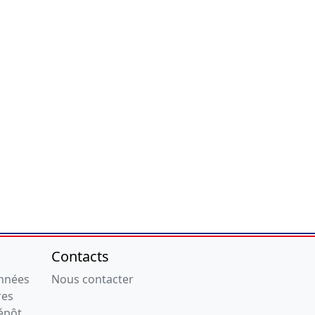
Contacts
onnées
Nous contacter
res
épôt