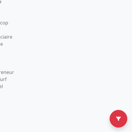
a
Scop
ciaire
re
preneur
Turf
el