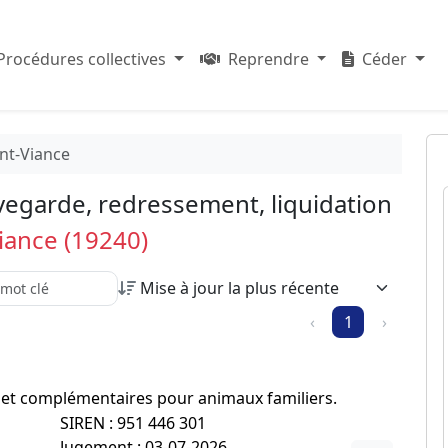
Procédures collectives
Reprendre
Céder
int-Viance
vegarde, redressement, liquidation
iance (19240)
recherche parmi les résultats :
‹
1
›
ts et complémentaires pour animaux familiers.
SIREN : 951 446 301
Jugement : 03-07-2026