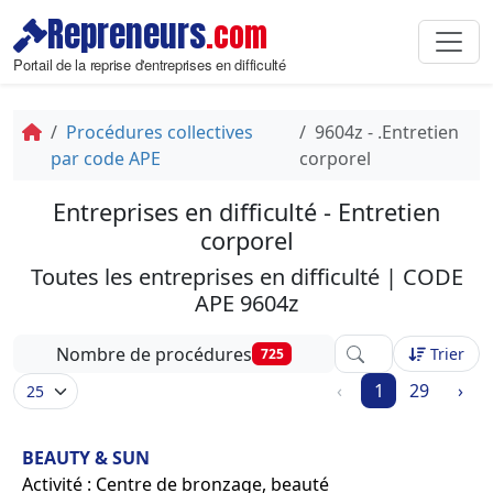
Repreneurs
.com
Portail de la reprise d'entreprises en difficulté
Procédures collectives
9604z - .Entretien
par code APE
corporel
Entreprises en difficulté - Entretien
corporel
Toutes les entreprises en difficulté | CODE
APE 9604z
Affinez votre reche
Nombre de procédures
Trier
725
‹
1
29
›
BEAUTY & SUN
Activité : Centre de bronzage, beauté