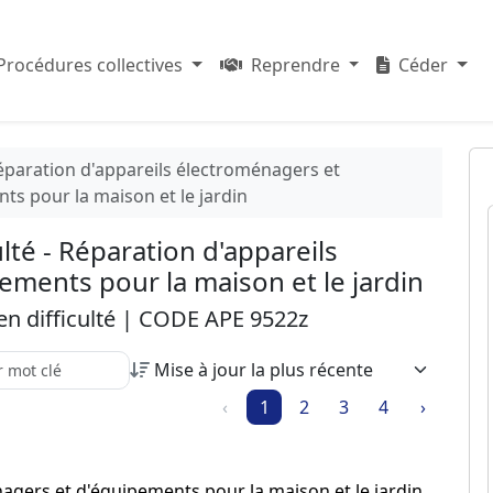
Procédures collectives
Reprendre
Céder
Réparation d'appareils électroménagers et
ts pour la maison et le jardin
ulté - Réparation d'appareils
ments pour la maison et le jardin
 en difficulté | CODE APE 9522z
 recherche parmi les résultats :
‹
1
2
3
4
›
nagers et d'équipements pour la maison et le jardin