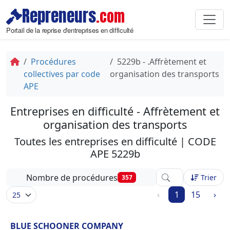
Repreneurs
.com
Portail de la reprise d'entreprises en difficulté
Procédures
5229b - .Affrètement et
collectives par code
organisation des transports
APE
Entreprises en difficulté - Affrètement et
organisation des transports
Toutes les entreprises en difficulté | CODE
APE 5229b
Affinez votre reche
Nombre de procédures
Trier
357
‹
1
15
›
BLUE SCHOONER COMPANY