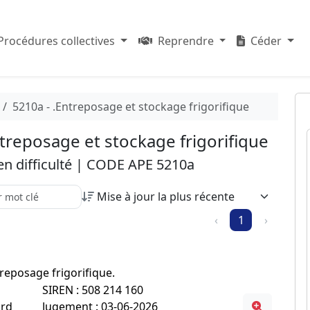
Procédures collectives
Reprendre
Céder
5210a - .Entreposage et stockage frigorifique
Entreposage et stockage frigorifique
 en difficulté | CODE APE 5210a
 recherche parmi les résultats :
‹
1
›
ntreposage frigorifique.
SIREN : 508 214 160
ord
Jugement : 03-06-2026