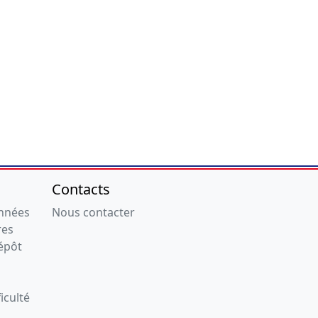
Contacts
onnées
Nous contacter
res
épôt
iculté