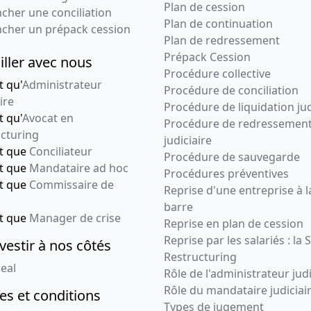
Plan de cession
cher une conciliation
Plan de continuation
ncher un prépack cession
Plan de redressement
Prépack Cession
iller avec nous
Procédure collective
t qu'
Administrateur
Procédure de conciliation
ire
Procédure de liquidation jud
t qu'
Avocat en
Procédure de redressemen
cturing
judiciaire
nt que
Conciliateur
Procédure de sauvegarde
nt que
Mandataire ad hoc
Procédures préventives
nt que
Commissaire de
Reprise d'une entreprise à l
barre
nt que
Manager de crise
Reprise en plan de cession
Reprise par les salariés : la 
vestir à nos côtés
Restructuring
eal
Rôle de l'administrateur judi
Rôle du mandataire judiciai
s et conditions
Types de jugement