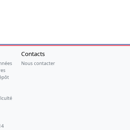
Contacts
onnées
Nous contacter
res
épôt
iculté
14