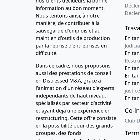
nos clients décideurs la bonne
Déclen
information au bon moment.
Décle
Nous tentons ainsi, à notre
manière, de contribuer à la
Trava
sauvegarde d'emplois et au
maintien d'outils de production
En tan
par la reprise d'entreprises en
Judicia
difficulté.
En tan
Restru
Dans ce cadre, nous proposons
En ta
aussi des prestations de conseil
En ta
en Distressed M&A, grâce à
En ta
l'animation d'un réseau d'experts
justice
indépendants de haut niveau,
En ta
spécialisés par secteur d'activité
Co-in
et ayant déjà une expérience en
restructuring. Cette offre consiste
Club D
en la possibilité pour des grands
Terme
groupes, des fonds