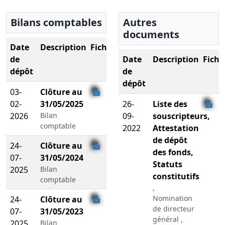
Bilans comptables
Autres
documents
Date
Description
Fichier
de
Date
Description
Fichi
dépôt
de
dépôt
03-
Clôture au
02-
31/05/2025
26-
Liste des
2026
Bilan
09-
souscripteurs,
comptable
2022
Attestation
de dépôt
24-
Clôture au
des fonds,
07-
31/05/2024
Statuts
2025
Bilan
constitutifs
comptable
,
Nomination
24-
Clôture au
de directeur
07-
31/05/2023
général ,
2025
Bilan