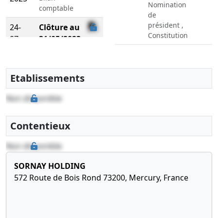
Nomination
comptable
de
président ,
24-
Clôture au
Constitution
07-
31/05/2023
2025
Bilan
comptable
Etablissements
Non disponible
Contentieux
Non disponible
SORNAY HOLDING
572 Route de Bois Rond 73200, Mercury, France