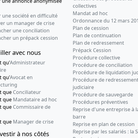
r une annonce anonymisée
collectives
Mandat ad hoc
 une société en difficulté
Ordonnance du 12 mars 20
ver un manager de crise
Plan de cession
cher une conciliation
Plan de continuation
ncher un prépack cession
Plan de redressement
Prépack Cession
iller avec nous
Procédure collective
t qu'
Administrateur
Procédure de conciliation
ire
Procédure de liquidation jud
t qu'
Avocat en
Procédure de redressemen
cturing
judiciaire
nt que
Conciliateur
Procédure de sauvegarde
nt que
Mandataire ad hoc
Procédures préventives
nt que
Commissaire de
Reprise d'une entreprise à l
barre
nt que
Manager de crise
Reprise en plan de cession
Reprise par les salariés : la 
vestir à nos côtés