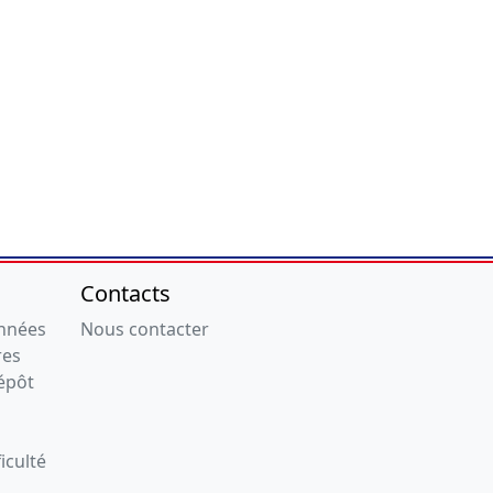
Contacts
onnées
Nous contacter
res
épôt
iculté