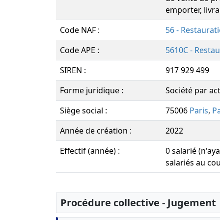
emporter, livra
Code NAF :
56 - Restaurat
Code APE :
5610C - Restau
SIREN :
917 929 499
Forme juridique :
Société par act
Siège social :
75006
Paris
,
Pa
Année de création :
2022
Effectif (année) :
0 salarié (n'a
salariés au co
Procédure collective - Jugement