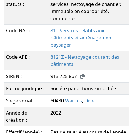
statuts :
services, nettoyage de chantier,
immeuble en copropriété,
commerce.
Code NAF :
81 - Services relatifs aux
bâtiments et aménagement
paysager
Code APE :
8121Z - Nettoyage courant des
bâtiments
SIREN :
913 725 867
Forme juridique :
Société par actions simplifiée
Siège social :
60430
Warluis
,
Oise
Année de
2022
création :
Effectif (année) :
Pas de salarié au cours de l'année