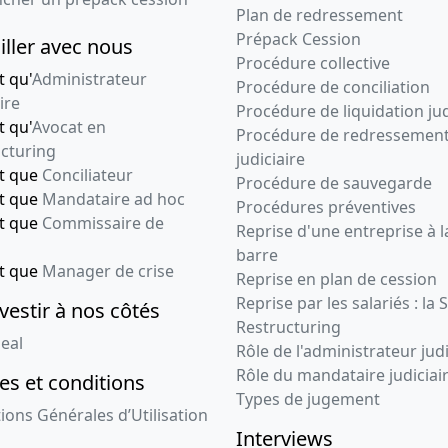
Plan de redressement
Prépack Cession
iller avec nous
Procédure collective
t qu'
Administrateur
Procédure de conciliation
ire
Procédure de liquidation jud
t qu'
Avocat en
Procédure de redressemen
cturing
judiciaire
nt que
Conciliateur
Procédure de sauvegarde
nt que
Mandataire ad hoc
Procédures préventives
nt que
Commissaire de
Reprise d'une entreprise à l
barre
nt que
Manager de crise
Reprise en plan de cession
Reprise par les salariés : la 
vestir à nos côtés
Restructuring
eal
Rôle de l'administrateur judi
Rôle du mandataire judiciai
s et conditions
Types de jugement
ions Générales d’Utilisation
Interviews