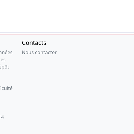
Contacts
onnées
Nous contacter
res
épôt
iculté
14