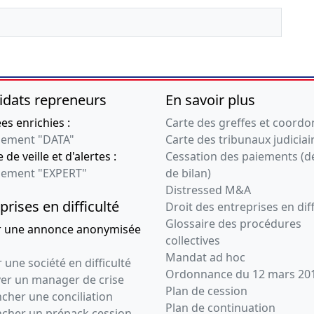
idats repreneurs
En savoir plus
s enrichies :
Carte des greffes et coord
ement "DATA"
Carte des tribunaux judiciai
 de veille et d'alertes :
Cessation des paiements (d
ement "EXPERT"
de bilan)
Distressed M&A
prises en difficulté
Droit des entreprises en diff
Glossaire des procédures
r une annonce anonymisée
collectives
Mandat ad hoc
 une société en difficulté
Ordonnance du 12 mars 20
ver un manager de crise
Plan de cession
cher une conciliation
Plan de continuation
ncher un prépack cession