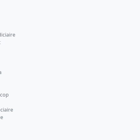
iciaire
t
a
Scop
ciaire
re