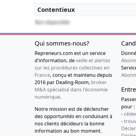
Contentieux
Non disponible
Qui sommes-nous?
Cand
Repreneurs.com est un service
Donnée
d'information, de
veille et alertes
Abonn
sur les procédures collectives en
Service
France
, conçu et maintenu depuis
Abonn
2016 par Dealing-Room,
broker
Entre
M&A spécialisé dans l'économie
numérique
.
Passe
pour :
Notre mission est de déclencher
-
céder
des opportunités en conduisant à
-
trou
nos clients décideurs la bonne
Déclen
information au bon moment.
Décle