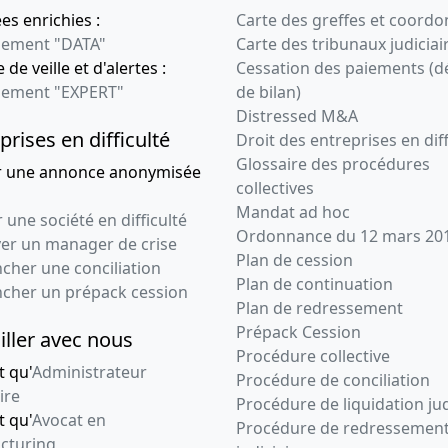
s enrichies :
Carte des greffes et coord
ement "DATA"
Carte des tribunaux judiciai
 de veille et d'alertes :
Cessation des paiements (d
ement "EXPERT"
de bilan)
Distressed M&A
prises en difficulté
Droit des entreprises en diff
Glossaire des procédures
r une annonce anonymisée
collectives
Mandat ad hoc
 une société en difficulté
Ordonnance du 12 mars 20
ver un manager de crise
Plan de cession
cher une conciliation
Plan de continuation
ncher un prépack cession
Plan de redressement
Prépack Cession
iller avec nous
Procédure collective
t qu'
Administrateur
Procédure de conciliation
ire
Procédure de liquidation jud
t qu'
Avocat en
Procédure de redressemen
cturing