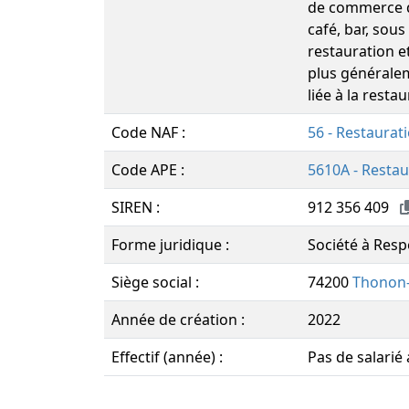
de commerce de
café, bar, sous
restauration e
plus généralem
liée à la resta
Code NAF :
56 - Restaurat
Code APE :
5610A - Restau
SIREN :
912 356 409
Forme juridique :
Société à Resp
Siège social :
74200
Thonon-
Année de création :
2022
Effectif (année) :
Pas de salarié