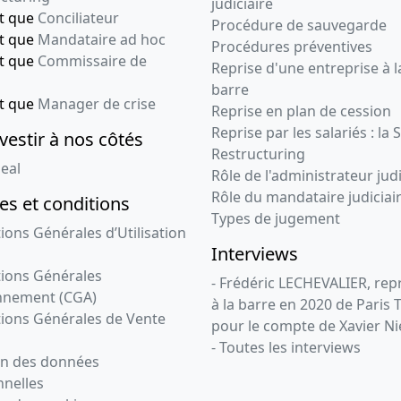
judiciaire
nt que
Conciliateur
Procédure de sauvegarde
nt que
Mandataire ad hoc
Procédures préventives
nt que
Commissaire de
Reprise d'une entreprise à l
barre
nt que
Manager de crise
Reprise en plan de cession
Reprise par les salariés : la 
vestir à nos côtés
Restructuring
eal
Rôle de l'administrateur judi
Rôle du mandataire judiciai
s et conditions
Types de jugement
ions Générales d’Utilisation
Interviews
ions Générales
- Frédéric LECHEVALIER, re
nnement (CGA)
à la barre en 2020 de Paris 
ions Générales de Vente
pour le compte de Xavier Ni
- Toutes les interviews
on des données
nelles