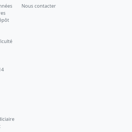
onnées
Nous contacter
res
épôt
iculté
14
iciaire
t