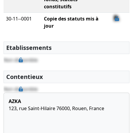
constitutifs
30-11--0001
Copie des statuts mis à
jour
30-11--0001
Copie des actes de
nomination des
Etablissements
membres des organes
de gestion,
Non disponible
d’administration, de
direction, de
Contentieux
surveillance et de
contrôle de la société
Non disponible
AZKA
123, rue Saint-Hilaire 76000, Rouen, France