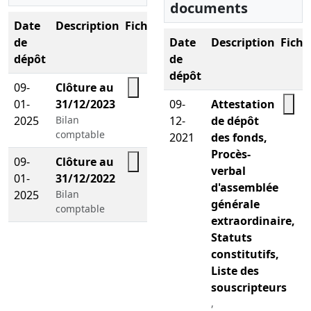
documents
Date
Description
Fichier
de
Date
Description
Fichi
dépôt
de
dépôt
09-
Clôture au
01-
31/12/2023
09-
Attestation
2025
Bilan
12-
de dépôt
comptable
2021
des fonds,
Procès-
09-
Clôture au
verbal
01-
31/12/2022
d'assemblée
2025
Bilan
générale
comptable
extraordinaire,
Statuts
constitutifs,
Liste des
souscripteurs
,