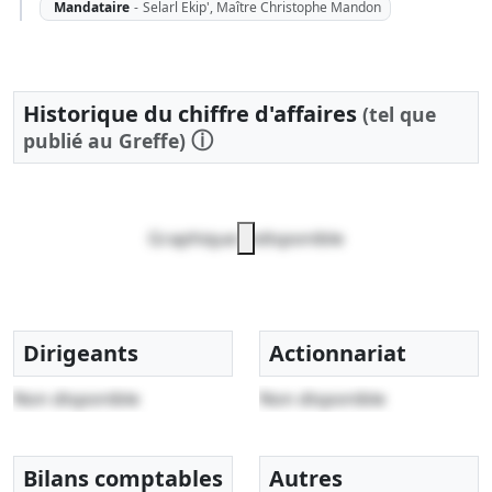
Mandataire
-
Selarl Ekip', Maître Christophe Mandon
Historique du chiffre d'affaires
(tel que
ⓘ
publié au Greffe)
Graphique indisponible
Dirigeants
Actionnariat
Non disponible
Non disponible
Bilans comptables
Autres