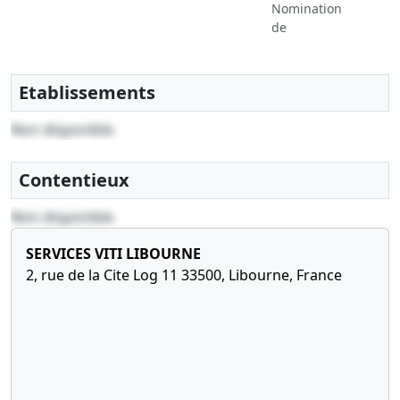
Nomination
de
président
Monsieur
BOUMADY
Etablissements
Saaoud
Non disponible
Contentieux
Non disponible
SERVICES VITI LIBOURNE
2, rue de la Cite Log 11 33500, Libourne, France