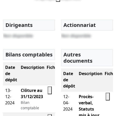
Dirigeants
Actionnariat
Non disponible
Non disponible
Bilans comptables
Autres
documents
Date
Description
Fichier
de
Date
Description
Fichi
dépôt
de
dépôt
13-
Clôture au
12-
31/12/2023
12-
Procès-
2024
Bilan
04-
verbal,
comptable
2024
Statuts
mis à jour