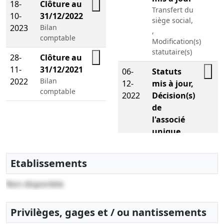
18-
Clôture au
Transfert du
10-
31/12/2022
siège social,
2023
Bilan
,
comptable
Modification(s)
statutaire(s)
28-
Clôture au
11-
31/12/2021
06-
Statuts
2022
Bilan
12-
mis à jour,
comptable
2022
Décision(s)
de
l'associé
unique
,
Changement
Etablissements
de
président
Non disponible
12-
Statuts
04-
constitutifs,
Privilèges, gages et / ou nantissements
2021
Certificat,