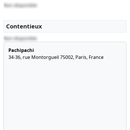
Liste des
Non disponible
souscripteurs
Nomination
de
Contentieux
président,
Divers,
Non disponible
Pachipachi
34-36, rue Montorgueil 75002, Paris, France