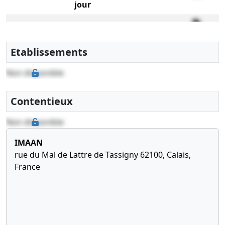
jour
30-11--0001
Décision de
modification certifiée
conforme par le
Etablissements
représentant légal
Non disponible
Contentieux
Non disponible
IMAAN
rue du Mal de Lattre de Tassigny 62100, Calais,
France