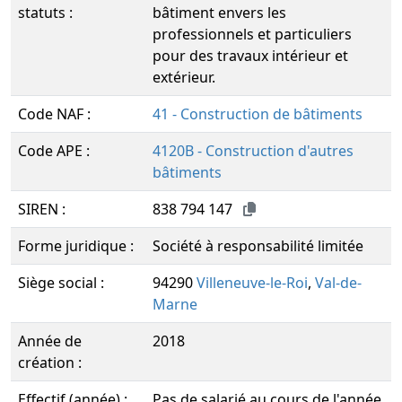
statuts :
bâtiment envers les
professionnels et particuliers
pour des travaux intérieur et
extérieur.
Code NAF :
41 - Construction de bâtiments
Code APE :
4120B - Construction d'autres
bâtiments
SIREN :
838 794 147
Forme juridique :
Société à responsabilité limitée
Siège social :
94290
Villeneuve-le-Roi
,
Val-de-
Marne
Année de
2018
création :
Effectif (année) :
Pas de salarié au cours de l'année