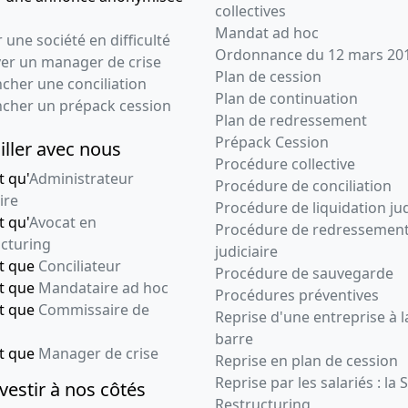
collectives
Mandat ad hoc
 une société en difficulté
Ordonnance du 12 mars 20
ver un manager de crise
Plan de cession
cher une conciliation
Plan de continuation
ncher un prépack cession
Plan de redressement
Prépack Cession
iller avec nous
Procédure collective
t qu'
Administrateur
Procédure de conciliation
ire
Procédure de liquidation jud
t qu'
Avocat en
Procédure de redressemen
cturing
judiciaire
nt que
Conciliateur
Procédure de sauvegarde
nt que
Mandataire ad hoc
Procédures préventives
nt que
Commissaire de
Reprise d'une entreprise à l
barre
nt que
Manager de crise
Reprise en plan de cession
Reprise par les salariés : la 
vestir à nos côtés
Restructuring