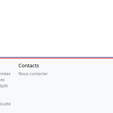
Contacts
onnées
Nous contacter
res
épôt
iculté