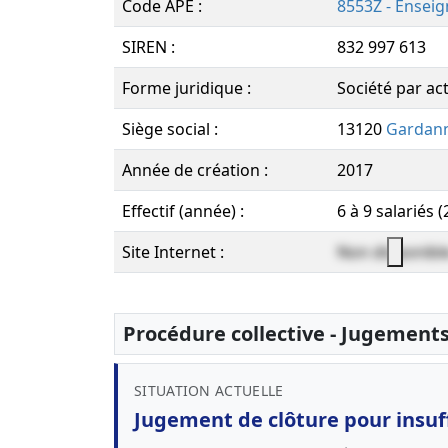
Code APE :
8553Z - Ensei
SIREN :
832 997 613
Forme juridique :
Société par act
Siège social :
13120
Gardan
Année de création :
2017
Effectif (année) :
6 à 9 salariés 
Site Internet :
Non disponibl
Procédure collective - Jugement
SITUATION ACTUELLE
Jugement de clôture pour insuff