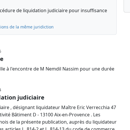
édure de liquidation judiciaire pour insuffisance
ions de la même juridiction
6
le
elle à l'encontre de M Nemdil Nassim pour une durée
4
ation judiciaire
aire , désignant liquidateur Maître Eric Verrecchia 47
tivité Bâtiment D - 13100 Aix-en-Provence . Les
mois de la présente publication, auprès du liquidateur
les articles L. 814-2 et L. 814-13 du code de commerce.