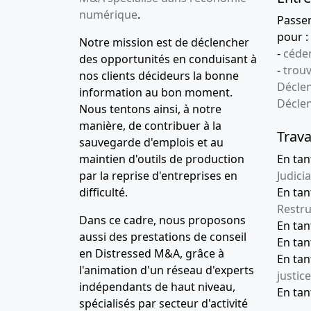
enregistrée, 
numérique
.
Passe
représentant
pour :
Notre mission est de déclencher
-
céder
30-11--0001
Copie des sta
des opportunités en conduisant à
-
trou
nos clients décideurs la bonne
30-11--0001
PV ayant déci
Déclen
information au bon moment.
enregistrée, 
Décle
Nous tentons ainsi, à notre
représentant
manière, de contribuer à la
Trava
sauvegarde d'emplois et au
maintien d'outils de production
En tan
par la reprise d'entreprises en
Judicia
difficulté.
En tan
Restru
Dans ce cadre, nous proposons
En ta
aussi des prestations de conseil
En ta
en Distressed M&A, grâce à
En ta
l'animation d'un réseau d'experts
justice
indépendants de haut niveau,
En ta
spécialisés par secteur d'activité