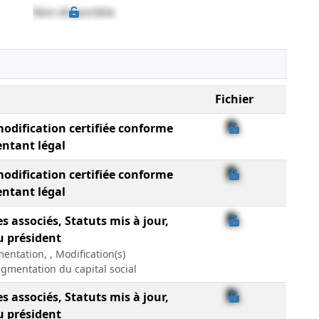
Non disponible
Fichier
modification certifiée conforme
entant légal
modification certifiée conforme
entant légal
es associés, Statuts mis à jour,
u président
entation, , Modification(s)
Augmentation du capital social
es associés, Statuts mis à jour,
u président