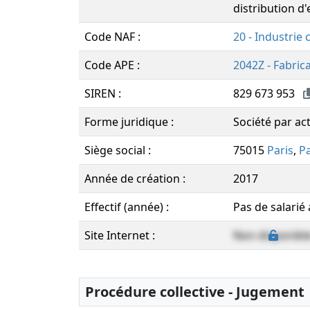
distribution d'
Code NAF :
20 - Industrie
Code APE :
2042Z - Fabric
SIREN :
829 673 953
Forme juridique :
Société par act
Siège social :
75015
Paris
,
Pa
Année de création :
2017
Effectif (année) :
Pas de salarié
Site Internet :
Non disponibl
Procédure collective - Jugement