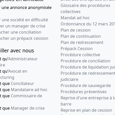
certifié conforme par le
Glossaire des procédures
r une annonce anonymisée
 légal
collectives
Mandat ad hoc
 une société en difficulté
tuts mis à jour
Ordonnance du 12 mars 20
ver un manager de crise
Plan de cession
dé et constaté la modification
cher une conciliation
Plan de continuation
certifié conforme par le
ncher un prépack cession
Plan de redressement
 légal
Prépack Cession
iller avec nous
Procédure collective
t qu'
Administrateur
Procédure de conciliation
ire
Procédure de liquidation jud
t qu'
Avocat en
Procédure de redressemen
cturing
judiciaire
nt que
Conciliateur
Procédure de sauvegarde
nt que
Mandataire ad hoc
Procédures préventives
nt que
Commissaire de
Reprise d'une entreprise à l
barre
nt que
Manager de crise
Reprise en plan de cession