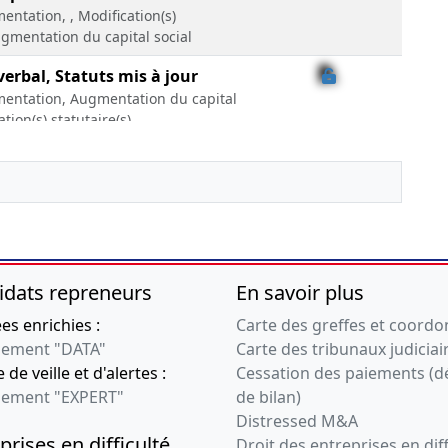
entation, , Modification(s)
Augmentation du capital social
verbal, Statuts mis à jour
mentation, Augmentation du capital
ation(s) statutaire(s)
tutifs, Certificat
tuts mis à jour
dé et constaté la modification
certifié conforme par le
idats repreneurs
En savoir plus
 légal
s enrichies :
Carte des greffes et coord
ement "DATA"
Carte des tribunaux judiciai
dé et constaté la modification
 de veille et d'alertes :
Cessation des paiements (d
certifié conforme par le
ement "EXPERT"
de bilan)
 légal
Distressed M&A
dé et constaté la modification
prises en difficulté
Droit des entreprises en diff