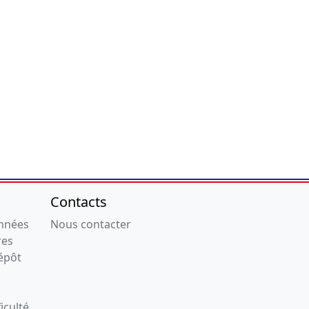
Contacts
onnées
Nous contacter
res
épôt
iculté