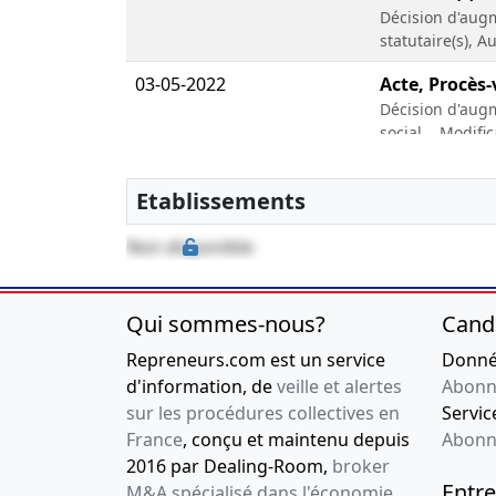
Décision d'augm
statutaire(s), 
03-05-2022
Acte, Procès-
Décision d'aug
social, , Modific
18-05-2017
Statuts consti
Etablissements
, Divers
30-11--0001
Copie des sta
Non disponible
30-11--0001
PV ayant déci
enregistrée, 
Qui sommes-nous?
Cand
représentant
Repreneurs.com est un service
Donnée
d'information, de
veille et alertes
Abonn
30-11--0001
PV ayant déci
sur les procédures collectives en
Service
enregistrée, 
France
, conçu et maintenu depuis
Abonn
représentant
2016 par Dealing-Room,
broker
30-11--0001
PV ayant déci
Entre
M&A spécialisé dans l'économie