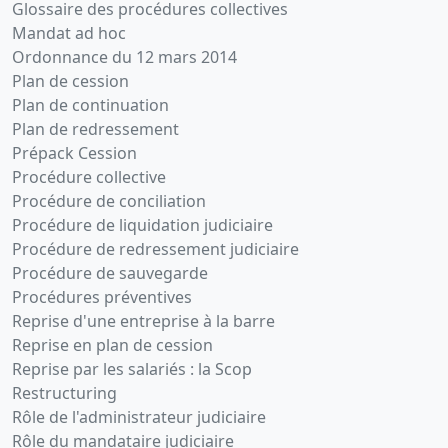
Glossaire des procédures collectives
la moitié du
Mandat ad hoc
capital
social
Ordonnance du 12 mars 2014
Plan de cession
10-
Statuts
Plan de continuation
01-
constitutifs,
Plan de redressement
2017
Certificat,
Prépack Cession
Liste des
Procédure collective
souscripteurs
Procédure de conciliation
, Attestation
Procédure de liquidation judiciaire
bancaire
Procédure de redressement judiciaire
Procédure de sauvegarde
Procédures préventives
Reprise d'une entreprise à la barre
Reprise en plan de cession
Reprise par les salariés : la Scop
Restructuring
Rôle de l'administrateur judiciaire
Rôle du mandataire judiciaire