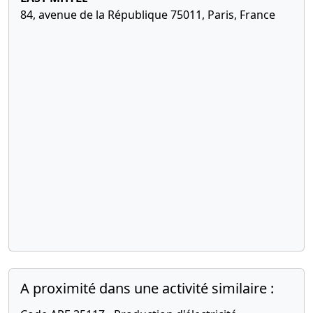
84, avenue de la République 75011, Paris, France
social
24-
Extrait de
04-
procès-
2023
verbal
Fin de
mission de
commissaire
aux
comptes
titulaire,
Nomination
de
commissaire
aux
comptes
titulaire, Fin
de mission
de
A proximité dans une activité similaire :
commissaire
aux