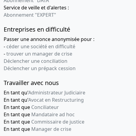
Abonnement "DATA"
général
Service de veille et d'alertes :
Abonnement "EXPERT"
24-
Décision(s)
06-
de
Entreprises en difficulté
2020
l'associé
unique
Passer une annonce anonymisée pour :
Démission
-
céder une société en difficulté
de directeur
-
trouver un manager de crise
général
Déclencher une conciliation
Déclencher un prépack cession
16-
Statuts
12-
mis à jour,
Travailler avec nous
2019
Décision(s)
de
En tant qu'
Administrateur Judiciaire
l'associé
En tant qu'
Avocat en Restructuring
unique
En tant que
Conciliateur
,
En tant que
Mandataire ad hoc
Nomination
En tant que
Commissaire de justice
de directeur
En tant que
Manager de crise
général,