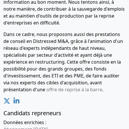
information au bon moment. Nous tentons ainsi, à
unique,
notre manière, de contribuer à la sauvegarde d'emplois
Statuts
et au maintien d'outils de production par la reprise
mis à jour
d'entreprises en difficulté.
Changement
de
Dans ce cadre, nous proposons aussi des prestations
président,
Modification(s)
de conseil en Distressed M&A, grâce à l'animation d'un
statutaire(s),
réseau d'experts indépendants de haut niveau,
, Transfert
spécialisés par secteur d'activité et ayant déjà une
du siège
expérience en restructuring. Cette offre consiste en la
social,
possibilité pour des grands groupes, des fonds
Démission
d'investissement, des ETI et des PME, de faire auditer
de directeur
via nos experts des cibles d'acquisition, avant
général
présentation d'une
offre de reprise à la barre
.
03-
Décision(s)
03-
de
2021
l'associé
Candidats repreneurs
unique
Nomination
Données enrichies :
de directeur