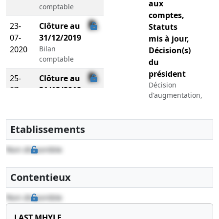
aux
comptable
comptes,
23-
Clôture au
Statuts
07-
31/12/2019
mis à jour,
2020
Bilan
Décision(s)
comptable
du
président
25-
Clôture au
Décision
07-
31/12/2018
d'augmentation,
2019
Bilan
Décision de
comptable
réduction, ,
Réduction
Etablissements
03-
Clôture au
du capital
08-
31/12/2017
social,
Non disponible
2018
Bilan
Reconstitution
comptable
de l'actif
Contentieux
net,
Modification(s)
Non disponible
statutaire(s),
Augmentation
LAST MHYLE
du capital