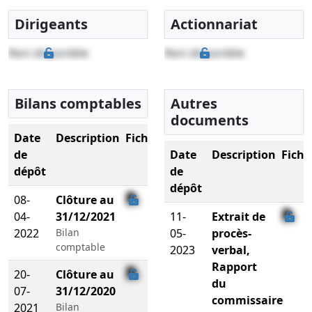
Dirigeants
Actionnariat
Non disponible
Non disponible
Bilans comptables
Autres
documents
Date
Description
Fichier
de
Date
Description
Fichi
dépôt
de
dépôt
08-
Clôture au
04-
31/12/2021
11-
Extrait de
2022
Bilan
05-
procès-
comptable
2023
verbal,
Rapport
20-
Clôture au
du
07-
31/12/2020
commissaire
2021
Bilan