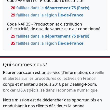
Code APE 3511Z - Production d'électricité
comptes
20
faillites dans le
département 75 (Paris)
suppléant
29
faillites dans la région
Île-de-France
17-
Extrait de
Code NAF 35 - Production et distribution
11-
procès-
d'électricité, de gaz, de vapeur et d'air conditionné
2022
verbal,
25
faillites dans le
département 75 (Paris)
Statuts
mis à jour
35
faillites dans la région
Île-de-France
Changement
relatif à la
date de
Qui sommes-nous?
clôture de
l'exercice
Repreneurs.com est un service d'information, de
veille
social, ,
et alertes sur les procédures collectives en France
,
Modification(s)
conçu et maintenu depuis 2016 par Dealing-Room,
statutaire(s)
broker M&A spécialisé dans l'économie numérique
.
09-
Décision(s)
Notre mission est de déclencher des opportunités en
05-
de
conduisant à nos clients décideurs la bonne
2022
l'associé