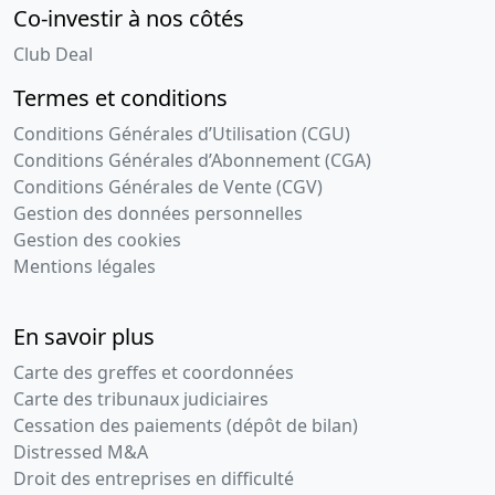
Changement
Co-investir à nos côtés
de
Club Deal
président,
Changement
Termes et conditions
de la
dénomination
Conditions Générales d’Utilisation (CGU)
sociale,
Conditions Générales d’Abonnement (CGA)
Changement
Conditions Générales de Vente (CGV)
relatif à
Gestion des données personnelles
l'objet social
Gestion des cookies
27-
Décision(s)
Mentions légales
09-
de
2018
l'associé
En savoir plus
unique
Poursuite
Carte des greffes et coordonnées
d'activité
Carte des tribunaux judiciaires
malgré un
Cessation des paiements (dépôt de bilan)
actif net
Distressed M&A
devenu
Droit des entreprises en difficulté
inférieur à