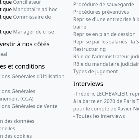
nt que
Conciliateur
Procédure de sauvegarde
nt que
Mandataire ad hoc
Procédures préventives
nt que
Commissaire de
Reprise d'une entreprise à l
barre
nt que
Manager de crise
Reprise en plan de cession
Reprise par les salariés : la 
vestir à nos côtés
Restructuring
eal
Rôle de l'administrateur judi
Rôle du mandataire judiciai
s et conditions
Types de jugement
ions Générales d’Utilisation
Interviews
ions Générales
- Frédéric LECHEVALIER, re
nnement (CGA)
à la barre en 2020 de Paris 
ions Générales de Vente
pour le compte de Xavier Ni
- Toutes les interviews
on des données
nelles
n des cookies