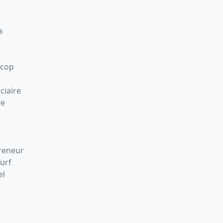
a
Scop
ciaire
re
preneur
Turf
el