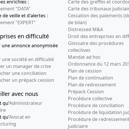
s enrichies :
Carte des greffes et coord
ement "DATA"
Carte des tribunaux judiciai
 de veille et d'alertes :
Cessation des paiements (d
ement "EXPERT"
de bilan)
Distressed M&A
prises en difficulté
Droit des entreprises en diff
Glossaire des procédures
r une annonce anonymisée
collectives
Mandat ad hoc
 une société en difficulté
Ordonnance du 12 mars 20
ver un manager de crise
Plan de cession
cher une conciliation
Plan de continuation
ncher un prépack cession
Plan de redressement
Prépack Cession
iller avec nous
Procédure collective
t qu'
Administrateur
Procédure de conciliation
ire
Procédure de liquidation jud
t qu'
Avocat en
Procédure de redressemen
cturing
judiciaire