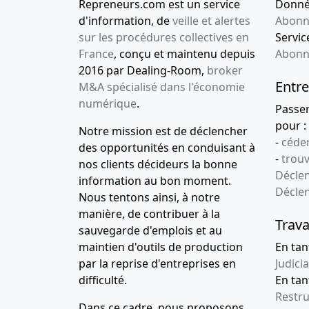
Repreneurs.com est un service
Donnée
d'information, de
veille et alertes
Abonn
sur les procédures collectives en
Service
France
, conçu et maintenu depuis
Abonn
2016 par Dealing-Room,
broker
Entre
M&A spécialisé dans l'économie
numérique
.
Passe
pour :
Notre mission est de déclencher
-
céder
des opportunités en conduisant à
-
trou
nos clients décideurs la bonne
Déclen
information au bon moment.
Décle
Nous tentons ainsi, à notre
manière, de contribuer à la
Trava
sauvegarde d'emplois et au
maintien d'outils de production
En tan
par la reprise d'entreprises en
Judicia
difficulté.
En tan
Restru
Dans ce cadre, nous proposons