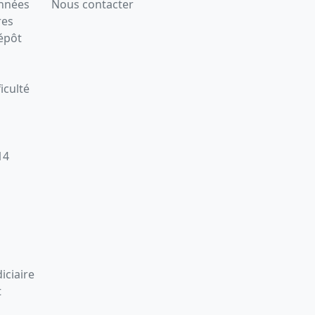
onnées
Nous contacter
res
épôt
iculté
14
iciaire
t