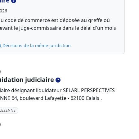
aire
2026
13 du code de commerce est déposée au greffe où
 devant le juge-commissaire dans le délai d'un mois
Décisions de la même juridiction
5
idation judiciaire
ciaire désignant liquidateur SELARL PERSPECTIVES
NE 64, boulevard Lafayette - 62100 Calais .
ELEZENNE
5