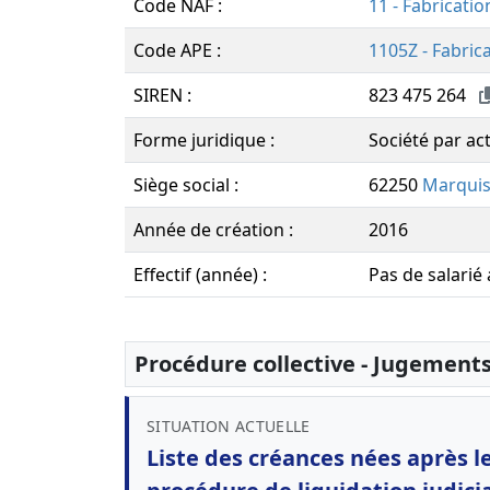
Code NAF :
11 - Fabricati
Code APE :
1105Z - Fabric
SIREN :
823 475 264
Forme juridique :
Société par act
Siège social :
62250
Marqui
Année de création :
2016
Effectif (année) :
Pas de salarié
Procédure collective - Jugement
SITUATION ACTUELLE
Liste des créances nées après 