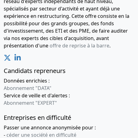
réseau d'experts indépendants de haut niveau,
provisoire
spécialisés par secteur d'activité et ayant déjà une
expérience en restructuring. Cette offre consiste en la
02-
Procès-
possibilité pour des grands groupes, des fonds
08-
verbal
d'investissement, des ETI et des PME, de faire auditer
2019
d'assemblée
via nos experts des cibles d'acquisition, avant
générale
présentation d'une
offre de reprise à la barre
.
extraordinaire,
Statuts
mis à jour
Changement
Candidats repreneurs
de
Données enrichies :
président,
Abonnement "DATA"
14-
Ordonnance
Service de veille et d'alertes :
03-
Nomination
Abonnement "EXPERT"
de
2019
commissaire
Entreprises en difficulté
aux apports
Passer une annonce anonymisée pour :
19-
Ordonnance
-
céder une société en difficulté