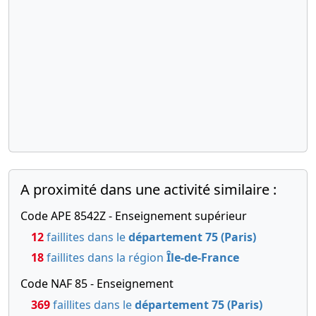
09-
mis à jour,
2022
Procès-
verbal
d'assemblée
générale
extraordinaire
, Refonte
des statuts
15-
Ordonnance
06-
Prorogation
A proximité dans une activité similaire :
du délai de
2022
réunion de
Code APE 8542Z - Enseignement supérieur
l'A.G.
chargée
12
faillites dans le
département 75 (Paris)
d'approuver
18
faillites dans la région
Île-de-France
les comptes
Code NAF 85 - Enseignement
11-
Ordonnance
369
faillites dans le
département 75 (Paris)
02-
Prorogation