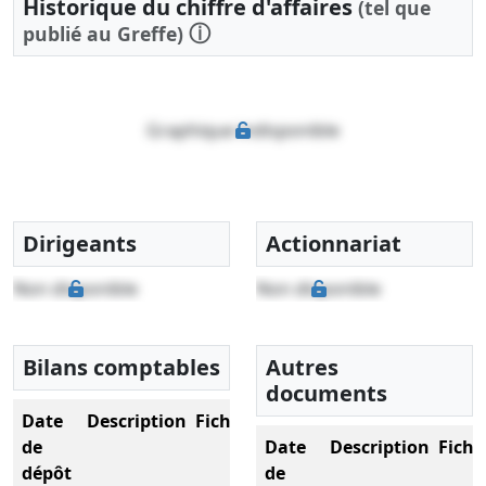
Historique du chiffre d'affaires
(tel que
ⓘ
publié au Greffe)
Graphique indisponible
Dirigeants
Actionnariat
Non disponible
Non disponible
Bilans comptables
Autres
documents
Date
Description
Fichier
de
Date
Description
Fichi
dépôt
de