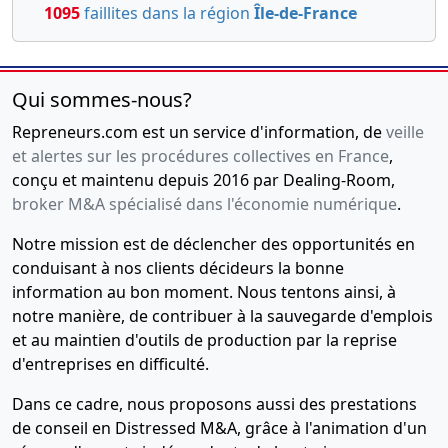
du délai de
1095
faillites dans la région
Île-de-France
2022
réunion de
l'A.G.
chargée
d'approuver
Qui sommes-nous?
les comptes
Repreneurs.com est un service d'information, de
veille
28-
Procès-
et alertes sur les procédures collectives en France
,
01-
verbal
conçu et maintenu depuis 2016 par Dealing-Room,
2022
d'assemblée
broker M&A spécialisé dans l'économie numérique
.
générale
Notre mission est de déclencher des opportunités en
extraordinaire,
conduisant à nos clients décideurs la bonne
Statuts
information au bon moment. Nous tentons ainsi, à
mis à jour
notre manière, de contribuer à la sauvegarde d'emplois
Modification(s)
et au maintien d'outils de production par la reprise
statutaire(s),
d'entreprises en difficulté.
16-
Ordonnance
Dans ce cadre, nous proposons aussi des prestations
09-
Fin de
mandat
de conseil en Distressed M&A, grâce à l'animation d'un
2019
d'administrateur