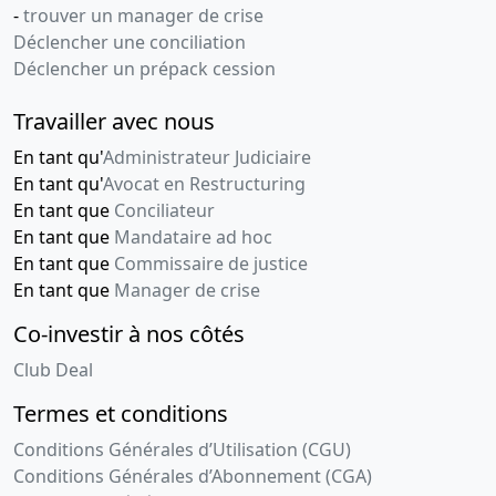
02-
Prorogation
-
trouver un manager de crise
du délai de
2019
Déclencher une conciliation
réunion de
Déclencher un prépack cession
l'A.G.
chargée
Travailler avec nous
d'approuver
les comptes
En tant qu'
Administrateur Judiciaire
En tant qu'
Avocat en Restructuring
06-
Procès-
En tant que
Conciliateur
09-
verbal
En tant que
Mandataire ad hoc
2018
d'assemblée
En tant que
Commissaire de justice
générale
En tant que
Manager de crise
mixte
Nomination(s)
Co-investir à nos côtés
de
membre(s),
Club Deal
Nomination
Termes et conditions
d'administrateur
provisoire
Conditions Générales d’Utilisation (CGU)
Conditions Générales d’Abonnement (CGA)
06-
Statuts