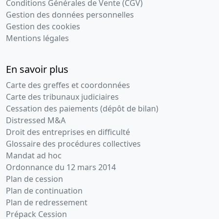
Conditions Générales de Vente (CGV)
09-
mis à jour,
Gestion des données personnelles
2018
Procès-
Gestion des cookies
verbal
Mentions légales
d'assemblée
générale
extraordinaire
En savoir plus
,
Carte des greffes et coordonnées
Nomination
de
Carte des tribunaux judiciaires
président,
Cessation des paiements (dépôt de bilan)
Modification(s)
Distressed M&A
statutaire(s)
Droit des entreprises en difficulté
Glossaire des procédures collectives
12-
Ordonnance
Mandat ad hoc
06-
Prorogation
Ordonnance du 12 mars 2014
du délai de
2018
réunion de
Plan de cession
l'A.G.
Plan de continuation
chargée
Plan de redressement
d'approuver
Prépack Cession
les comptes