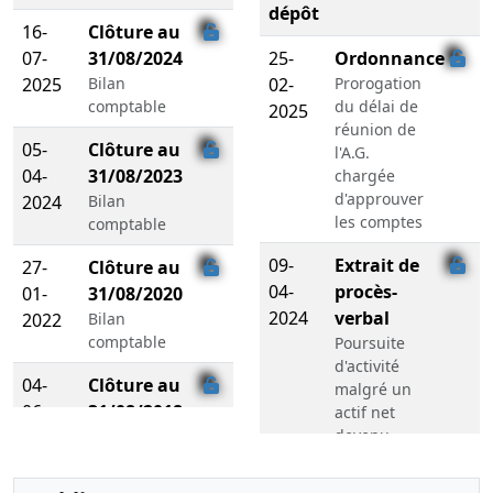
dépôt
16-
Clôture au
07-
31/08/2024
25-
Ordonnance
2025
Bilan
02-
Prorogation
comptable
du délai de
2025
réunion de
05-
Clôture au
l'A.G.
04-
31/08/2023
chargée
d'approuver
2024
Bilan
les comptes
comptable
09-
Extrait de
27-
Clôture au
04-
procès-
01-
31/08/2020
2024
verbal
2022
Bilan
comptable
Poursuite
d'activité
04-
Clôture au
malgré un
06-
31/08/2018
actif net
devenu
2019
Bilan
inférieur à
comptable
la moitié du