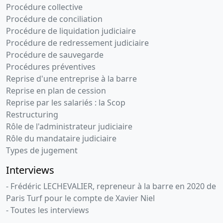
Procédure collective
14-
Ordonnance
Procédure de conciliation
05-
Prorogation
Procédure de liquidation judiciaire
du délai de
2018
Procédure de redressement judiciaire
réunion de
Procédure de sauvegarde
l'A.G.
Procédures préventives
chargée
Reprise d'une entreprise à la barre
d'approuver
Reprise en plan de cession
les comptes
Reprise par les salariés : la Scop
08-
Procès-
Restructuring
03-
verbal
Rôle de l'administrateur judiciaire
2018
d'assemblée
Rôle du mandataire judiciaire
générale
Types de jugement
mixte
Interviews
Modification(s)
statutaire(s),
- Frédéric LECHEVALIER, repreneur à la barre en 2020 de
Nomination(s)
Paris Turf pour le compte de Xavier Niel
de
- Toutes les interviews
membre(s)