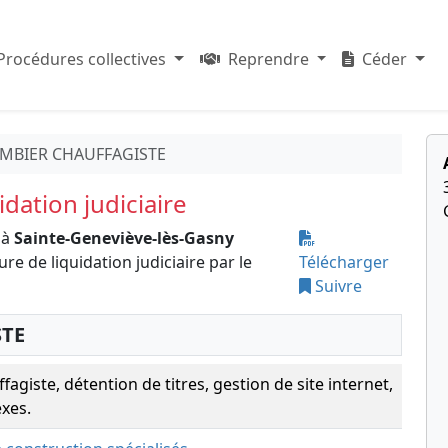
Procédures collectives
Reprendre
Céder
MBIER CHAUFFAGISTE
dation judiciaire
 à
Sainte-Geneviève-lès-Gasny
e de liquidation judiciaire par le
Télécharger
Suivre
TE
agiste, détention de titres, gestion de site internet,
exes.