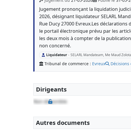
Jugement du
21-05-2026
Publié le
31-05-
Jugement prononçant la liquidation judici
2026, désignant liquidateur SELARL Man
Rue Ducy 27000 Evreux.Les déclarations d
le portail électronique prévu par les art
les deux mois à compter de la publication
non concerné.
Liquidateur
-
SELARL Mandateam, Me Maud Zolot
Tribunal de commerce :
Evreux
Décisions 
Dirigeants
Non disponible
Autres documents