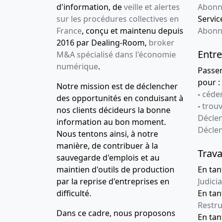
d'information, de
veille et alertes
Abonn
sur les procédures collectives en
Service
France
, conçu et maintenu depuis
Abonn
2016 par Dealing-Room,
broker
Entre
M&A spécialisé dans l'économie
numérique
.
Passe
pour :
Notre mission est de déclencher
-
céder
des opportunités en conduisant à
-
trou
nos clients décideurs la bonne
Déclen
information au bon moment.
Décle
Nous tentons ainsi, à notre
manière, de contribuer à la
Trava
sauvegarde d'emplois et au
maintien d'outils de production
En tan
par la reprise d'entreprises en
Judicia
difficulté.
En tan
Restru
Dans ce cadre, nous proposons
En ta