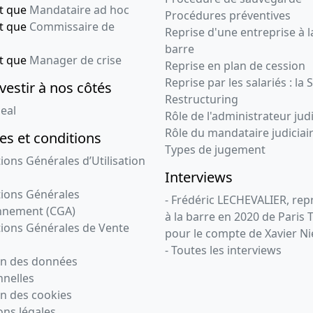
nt que
Mandataire ad hoc
Procédures préventives
nt que
Commissaire de
Reprise d'une entreprise à l
barre
nt que
Manager de crise
Reprise en plan de cession
Reprise par les salariés : la 
vestir à nos côtés
Restructuring
eal
Rôle de l'administrateur judi
Rôle du mandataire judiciai
s et conditions
Types de jugement
ions Générales d’Utilisation
Interviews
ions Générales
- Frédéric LECHEVALIER, re
nnement (CGA)
à la barre en 2020 de Paris 
ions Générales de Vente
pour le compte de Xavier Ni
- Toutes les interviews
on des données
nelles
n des cookies
ns légales