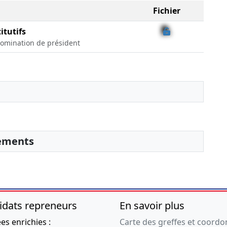
Fichier
itutifs
Nomination de président
sements
idats repreneurs
En savoir plus
s enrichies :
Carte des greffes et coord