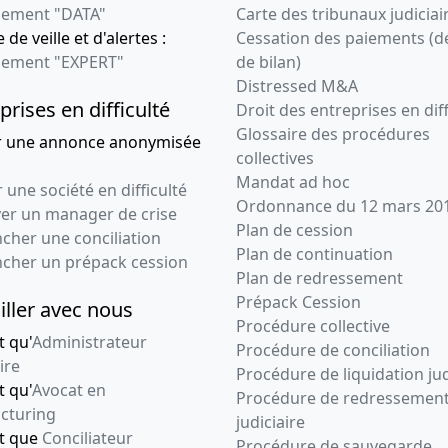
ement "DATA"
Carte des tribunaux judiciai
 de veille et d'alertes :
Cessation des paiements (d
ement "EXPERT"
de bilan)
Distressed M&A
prises en difficulté
Droit des entreprises en diff
Glossaire des procédures
r une annonce anonymisée
collectives
Mandat ad hoc
 une société en difficulté
Ordonnance du 12 mars 20
ver un manager de crise
Plan de cession
cher une conciliation
Plan de continuation
ncher un prépack cession
Plan de redressement
Prépack Cession
iller avec nous
Procédure collective
t qu'
Administrateur
Procédure de conciliation
ire
Procédure de liquidation jud
t qu'
Avocat en
Procédure de redressemen
cturing
judiciaire
nt que
Conciliateur
Procédure de sauvegarde