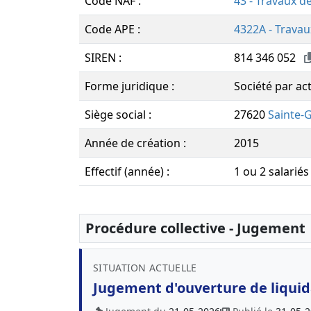
Code NAF :
43 - Travaux d
Code APE :
4322A - Travau
SIREN :
814 346 052
Forme juridique :
Société par ac
Siège social :
27620
Sainte-
Année de création :
2015
Effectif (année) :
1 ou 2 salariés
Procédure collective - Jugement
SITUATION ACTUELLE
Jugement d'ouverture de liquida