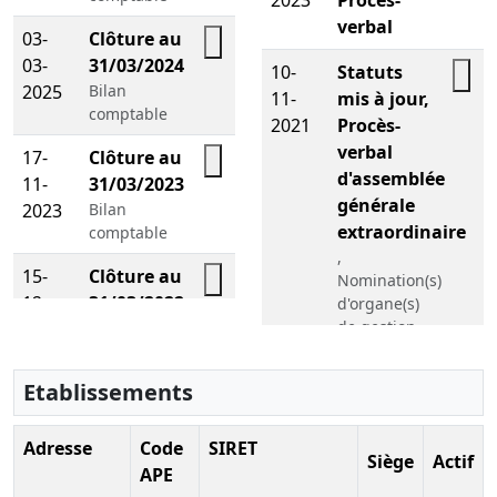
verbal
03-
Clôture au
03-
31/03/2024
Télécharger le PDF
10-
Statuts
2025
Bilan
11-
mis à jour,
Télé
comptable
2021
Procès-
verbal
17-
Clôture au
d'assemblée
11-
31/03/2023
Télécharger le PDF
générale
2023
Bilan
extraordinaire
comptable
,
15-
Clôture au
Nomination(s)
12-
31/03/2022
Télécharger le PDF
d'organe(s)
de gestion,
2022
Bilan
direction,
comptable
administration
Etablissements
26-
Clôture au
ou contrôle ,
04-
31/03/2021
Changement
Télécharger le PDF
de forme
2022
Adresse
Bilan
Code
SIRET
Siège
Actif
juridique ,
comptable
APE
Transfert du