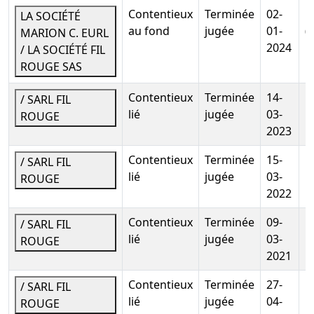
20 Av Viton 13299 Marseille 3e Arrondissement Cedex
Contentieux
Terminée
02-
M
LA SOCIÉTÉ
20
au fond
jugée
01-
(
MARION C. EURL
Adresse du créancier :
20 av VITON-, 13299 Marseille
2024
/ LA SOCIÉTÉ FIL
3e Arrondissemen
ROUGE SAS
Mentions :
Numero de l'inscription au greffe :
Contentieux
Terminée
14-
2025SEC00276 La présente inscription est prise
/ SARL FIL
lié
jugée
03-
contre SARL FIL ROUGE Designation du bien nanti :
ROUGE
2023
JANVIER 25 17 02 25 32037,00 EUROS;FEVRIER 25 17 03
25 52559,00 EUROS;MARS 25 15 04 25 56 273,00
Contentieux
Terminée
15-
/ SARL FIL
EUROS;AVRIL 25 15 05 25 59569,00 EUROS;
lié
jugée
03-
ROUGE
2022
Privilèges sécurité sociale, régimes
complémentaires
(MAJ : 04-12-2025)
Contentieux
Terminée
09-
/ SARL FIL
Montant :
5 668 EUR
lié
jugée
03-
ROUGE
Date d'inscription :
18-06-2025
2021
Date de fin :
20-12-2027
Contentieux
Terminée
27-
/ SARL FIL
Créancier :
URSSAF PROVENCE ALPES COTE D'AZUR
lié
jugée
04-
ROUGE
20 Av Viton 13299 Marseille 3e Arrondissement Cedex