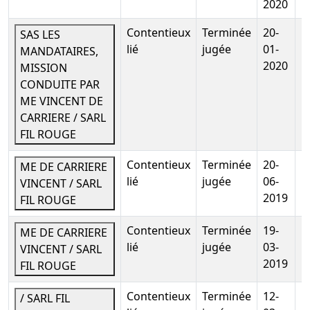
2020
20
Adresse du créancier :
Contentieux
20 av VITON-, 13299 Marseille
Terminée
20-
SAS LES
3e Arrondissemen
lié
jugée
01-
MANDATAIRES,
2020
MISSION
Mentions :
Numero de l'inscription au greffe :
CONDUITE PAR
2025SEC00277 La présente inscription est prise
ME VINCENT DE
contre SARL FIL ROUGE Designation du bien nanti :
CARRIERE / SARL
OCTOBRE 24 15 11 24 1226,00 EUROS;NOVEMBRE 24
FIL ROUGE
16 12 24 2179,00 EUROS;DECEMBRE 24 15 01 25 2
263,00 EUROS;
Contentieux
Terminée
20-
ME DE CARRIERE
lié
jugée
06-
Privilèges sécurité sociale, régimes
VINCENT / SARL
2019
complémentaires
(MAJ : 04-12-2025)
FIL ROUGE
Montant :
43 493 EUR
Contentieux
Terminée
19-
ME DE CARRIERE
Date d'inscription :
07-05-2025
lié
jugée
03-
VINCENT / SARL
Date de fin :
08-11-2027
2019
FIL ROUGE
Créancier :
Malakoff Mederic Retraite Agirc- Arrco 21
Rue Laffitte 75009 Paris 9e Arrondissement
Contentieux
Terminée
12-
/ SARL FIL