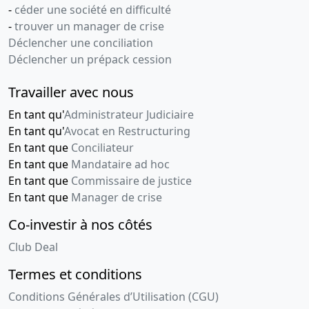
Montant :
42 047 EUR
-
céder une société en difficulté
Date d'inscription :
09-01-2025
-
trouver un manager de crise
Date de fin :
09-07-2027
Déclencher une conciliation
Déclencher un prépack cession
Créancier :
URSSAF PROVENCE ALPES COTE D'AZUR
20 Av Viton 13299 Marseille 3e Arrondissement Cedex
Travailler avec nous
20
Adresse du créancier :
20 av VITON-, 13299 Marseille
En tant qu'
Administrateur Judiciaire
3e Arrondissemen
En tant qu'
Avocat en Restructuring
En tant que
Conciliateur
Mentions :
Numero de l'inscription au greffe :
En tant que
Mandataire ad hoc
2025SEC00006 La présente inscription est prise
En tant que
Commissaire de justice
contre SARL FIL ROUGE Designation du bien nanti :
En tant que
Manager de crise
MAI 24 17 06 24 42047,00 EUROS;
Co-investir à nos côtés
Privilèges sécurité sociale, régimes
complémentaires
(MAJ : 04-12-2025)
Club Deal
Montant :
37 872 EUR
Termes et conditions
Date d'inscription :
09-01-2025
Conditions Générales d’Utilisation (CGU)
Date de fin :
09-07-2027