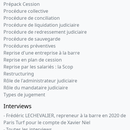
20
Prépack Cession
Adresse du créancier :
20 av VITON-, 13299 Marseille
Procédure collective
3e Arrondissemen
Procédure de conciliation
Mentions :
Numero de l'inscription au greffe :
Procédure de liquidation judiciaire
2025SEC00008 La présente inscription est prise
Procédure de redressement judiciaire
contre SARL FIL ROUGE Designation du bien nanti :
Procédure de sauvegarde
JUILLET 24 16 08 24 41993,00 EUROS;
Procédures préventives
Reprise d'une entreprise à la barre
Opérations de crédit-bail en matière mobilière
(MAJ
Reprise en plan de cession
: 04-12-2025)
Reprise par les salariés : la Scop
Montant :
116 429 EUR
Restructuring
Rôle de l'administrateur judiciaire
Date d'inscription :
24-12-2024
Rôle du mandataire judiciaire
Date de fin :
24-12-2029
Types de jugement
Créancier :
BPCE LEASE
Interviews
Adresse du créancier :
Non connu
Mentions :
Numero de l'inscription au greffe :
- Frédéric LECHEVALIER, repreneur à la barre en 2020 de
2024CBA06827 La présente inscription est prise
Paris Turf pour le compte de Xavier Niel
contre FIL ROUGE. Date d'exigibilité 17/12/2029
- Toutes les interviews