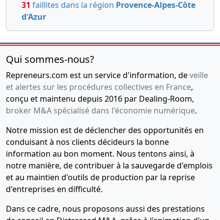
31
faillites dans la région
Provence-Alpes-Côte
Privilèges sécurité sociale, régimes
d'Azur
complémentaires
(MAJ : 04-12-2025)
Montant :
200 951 EUR
Date d'inscription :
12-02-2025
Qui sommes-nous?
Date de fin :
12-08-2027
Créancier :
URSSAF PROVENCE ALPES COTE D'AZUR
Repreneurs.com est un service d'information, de
veille
20 Av Viton 13299 Marseille 3e Arrondissement Cedex
et alertes sur les procédures collectives en France
,
20
conçu et maintenu depuis 2016 par Dealing-Room,
broker M&A spécialisé dans l'économie numérique
.
Adresse du créancier :
20 av VITON-, 13299 Marseille
3e Arrondissemen
Notre mission est de déclencher des opportunités en
Mentions :
Numero de l'inscription au greffe :
conduisant à nos clients décideurs la bonne
2025SEC00073 La présente inscription est prise
information au bon moment. Nous tentons ainsi, à
contre SARL FIL ROUGE Designation du bien nanti :
notre manière, de contribuer à la sauvegarde d'emplois
SEPTEMBRE 24 15 10 24 24753,91 EUROS;OCTOBRE 24
et au maintien d'outils de production par la reprise
15 11 24 55776,00 EUROS;NOVEMBRE 24 16 12 24 61
d'entreprises en difficulté.
644,00 EUROS;DECEMBRE 24 15 01 25 58777,00
EUROS;
Dans ce cadre, nous proposons aussi des prestations