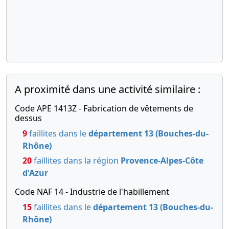
COOPERATIF; MACHINE COUTURE SIRUBA D007 S-
460-02 AK AW7 null 923Z000162 MACHINE COUTURE
SIRUBA D007S-460 -02 AK AW7 null 922Z000412
Privilèges sécurité sociale, régimes
complémentaires
(MAJ : 04-12-2025)
Montant :
46 948 EUR
A proximité dans une activité similaire :
Date d'inscription :
12-02-2025
Code APE 1413Z - Fabrication de vêtements de
Date de fin :
12-08-2027
dessus
Créancier :
Malakoff Mederic Retraite Agirc- Arrco 21
9
faillites dans le
département 13 (Bouches-du-
Rue Laffitte 75009 Paris 9e Arrondissement
Rhône)
Adresse du créancier :
21 rue Laffitte-, 75009 Paris 9e
20
faillites dans la région
Provence-Alpes-Côte
Arrondissement
d'Azur
Mentions :
Numero de l'inscription au greffe :
2025SEC00072 La présente inscription est prise
Code NAF 14 - Industrie de l'habillement
contre FIL ROUGE Designation du bien nanti : COTI
15
faillites dans le
département 13 (Bouches-du-
03T 2024 MAJO 03T 2024
Rhône)