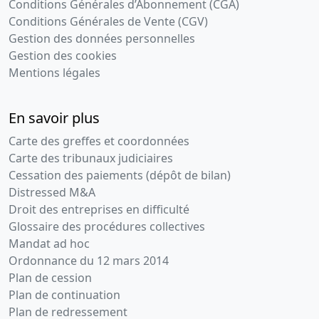
Conditions Générales d’Abonnement (CGA)
Créancier :
URSSAF PROVENCE ALPES COTE D'AZUR
Conditions Générales de Vente (CGV)
20 Av Viton 13299 Marseille 3e Arrondissement Cedex
Gestion des données personnelles
20
Gestion des cookies
Adresse du créancier :
20 av VITON-, 13299 Marseille
Mentions légales
3e Arrondissemen
Mentions :
Numero de l'inscription au greffe :
En savoir plus
2025SEC00007 La présente inscription est prise
contre SARL FIL ROUGE Designation du bien nanti :
Carte des greffes et coordonnées
JUIN 24 15 07 24 37872,00 EUROS;
Carte des tribunaux judiciaires
Cessation des paiements (dépôt de bilan)
Privilèges sécurité sociale, régimes
Distressed M&A
complémentaires
(MAJ : 04-12-2025)
Droit des entreprises en difficulté
Glossaire des procédures collectives
Montant :
41 993 EUR
Mandat ad hoc
Date d'inscription :
09-01-2025
Ordonnance du 12 mars 2014
Date de fin :
09-07-2027
Plan de cession
Créancier :
URSSAF PROVENCE ALPES COTE D'AZUR
Plan de continuation
20 Av Viton 13299 Marseille 3e Arrondissement Cedex
Plan de redressement