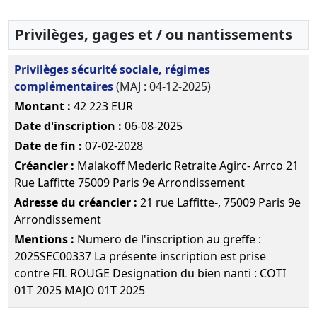
,
03-
31/03/2016
Télécharger le PDF
2017
Bilan
Privilèges, gages et / ou nantissements
15-
Procès-
comptable
01-
verbal
Télé
Privilèges sécurité sociale, régimes
2015
d'assemblée
complémentaires
(MAJ : 04-12-2025)
générale
Montant :
42 223 EUR
extraordinaire,
Statuts
Date d'inscription :
06-08-2025
mis à jour
Date de fin :
07-02-2028
Augmentation
Créancier :
Malakoff Mederic Retraite Agirc- Arrco 21
du capital
Rue Laffitte 75009 Paris 9e Arrondissement
social ,
Modification(s)
Adresse du créancier :
21 rue Laffitte-, 75009 Paris 9e
statutaire(s)
Arrondissement
,
Mentions :
Numero de l'inscription au greffe :
2025SEC00337 La présente inscription est prise
04-
Statuts
contre FIL ROUGE Designation du bien nanti : COTI
11-
constitutifs
Télé
01T 2025 MAJO 01T 2025
2014