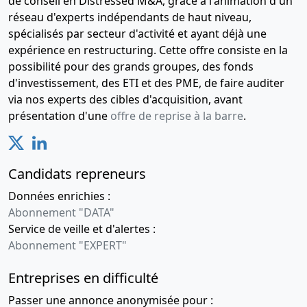
de conseil en Distressed M&A, grâce à l'animation d'un
Privilèges sécurité sociale, régimes
réseau d'experts indépendants de haut niveau,
complémentaires
(MAJ : 04-12-2025)
spécialisés par secteur d'activité et ayant déjà une
Montant :
34 420 EUR
expérience en restructuring. Cette offre consiste en la
possibilité pour des grands groupes, des fonds
Date d'inscription :
06-02-2025
d'investissement, des ETI et des PME, de faire auditer
Date de fin :
06-08-2027
via nos experts des cibles d'acquisition, avant
Créancier :
URSSAF PROVENCE ALPES COTE D'AZUR
présentation d'une
offre de reprise à la barre
.
20 Av Viton 13299 Marseille 3e Arrondissement Cedex
20
Adresse du créancier :
20 av VITON-, 13299 Marseille
Candidats repreneurs
3e Arrondissemen
Mentions :
Numero de l'inscription au greffe :
Données enrichies :
2025SEC00058 La présente inscription est prise
Abonnement "DATA"
contre SARL FIL ROUGE Designation du bien nanti :
Service de veille et d'alertes :
AOUT 24 16 09 24 34420,00 EUROS;
Abonnement "EXPERT"
Privilèges sécurité sociale, régimes
Entreprises en difficulté
complémentaires
(MAJ : 04-12-2025)
Passer une annonce anonymisée pour :