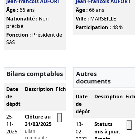
Jean-francois AUFORT
Jean-Francois AUFORT
Âge :
66 ans
Âge :
66 ans
Nationalité :
Non
Ville :
MARSEILLE
précisé
Participation :
48 %
Fonction :
Président de
SAS
Bilans comptables
Autres
documents
Date
Description
Fichier
de
Date
Description
Fichi
dépôt
de
dépôt
25-
Clôture au
11-
31/03/2025
13-
Statuts
Télécharger le PDF
2025
Bilan
02-
mis à jour,
Télé
comptable
2023
Procès-