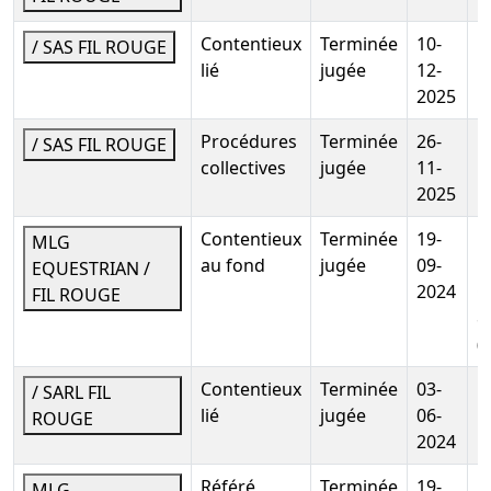
Date d'inscription :
17-07-2025
Contentieux
Terminée
10-
/ SAS FIL ROUGE
Date de fin :
17-01-2028
lié
jugée
12-
Créancier :
URSSAF PROVENCE ALPES COTE D'AZUR
2025
20 Av Viton 13299 Marseille 3e Arrondissement Cedex
20
Procédures
Terminée
26-
/ SAS FIL ROUGE
Adresse du créancier :
20 av VITON-, 13299 Marseille
collectives
jugée
11-
3e Arrondissemen
2025
Mentions :
Numero de l'inscription au greffe :
Contentieux
Terminée
19-
M
MLG
2025SEC00327 La présente inscription est prise
au fond
jugée
09-
P
EQUESTRIAN /
contre SARL FIL ROUGE Designation du bien nanti :
2024
C
FIL ROUGE
MAI 25 16 06 25 2132,00 EUROS;
&
(
Privilèges sécurité sociale, régimes
complémentaires
(MAJ : 04-12-2025)
Contentieux
Terminée
03-
/ SARL FIL
Montant :
7 617 EUR
lié
jugée
06-
ROUGE
Date d'inscription :
18-06-2025
2024
Date de fin :
20-12-2027
Référé
Terminée
19-
M
MLG