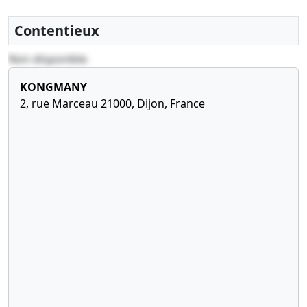
d'organe(s) de gestion,
direction,
Contentieux
administration,
Non disponible
surveillance ou contrôle
Constitution ,
KONGMANY
2, rue Marceau 21000, Dijon, France