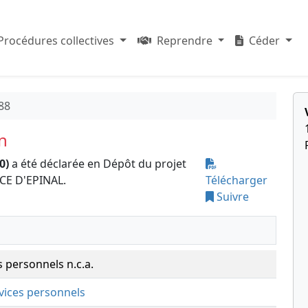
Procédures collectives
Reprendre
Céder
88
n
0)
a été déclarée en Dépôt du projet
CE D'EPINAL.
Télécharger
Suivre
s personnels n.c.a.
rvices personnels