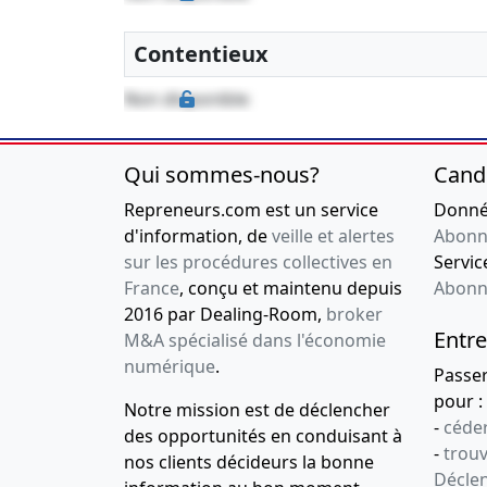
Contentieux
Non disponible
Qui sommes-nous?
Cand
Repreneurs.com est un service
Donnée
d'information, de
veille et alertes
Abonn
sur les procédures collectives en
Service
France
, conçu et maintenu depuis
Abonn
2016 par Dealing-Room,
broker
Entre
M&A spécialisé dans l'économie
numérique
.
Passe
pour :
Notre mission est de déclencher
-
céder
des opportunités en conduisant à
-
trou
nos clients décideurs la bonne
Déclen