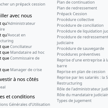
Plan de continuation
ncher un prépack cession
Plan de redressement
Prépack Cession
iller avec nous
Procédure collective
t qu'
Administrateur
Procédure de conciliation
ire
Procédure de liquidation jud
t qu'
Avocat en
Procédure de redressemen
cturing
judiciaire
nt que
Conciliateur
Procédure de sauvegarde
nt que
Mandataire ad hoc
Procédures préventives
nt que
Commissaire de
Reprise d'une entreprise à l
barre
nt que
Manager de crise
Reprise en plan de cession
Reprise par les salariés : la 
vestir à nos côtés
Restructuring
eal
Rôle de l'administrateur judi
Rôle du mandataire judiciai
s et conditions
Types de jugement
ions Générales d’Utilisation