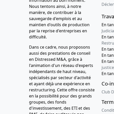
information au bon moment.
Décle
Nous tentons ainsi, à notre
manière, de contribuer à la
Trava
sauvegarde d'emplois et au
maintien d'outils de production
En tan
par la reprise d'entreprises en
Judicia
difficulté.
En tan
Restru
Dans ce cadre, nous proposons
En ta
aussi des prestations de conseil
En ta
en Distressed M&A, grâce à
En ta
l'animation d'un réseau d'experts
justice
indépendants de haut niveau,
En ta
spécialisés par secteur d'activité
Co-in
et ayant déjà une expérience en
restructuring. Cette offre consiste
Club D
en la possibilité pour des grands
Terme
groupes, des fonds
d'investissement, des ETI et des
Condit