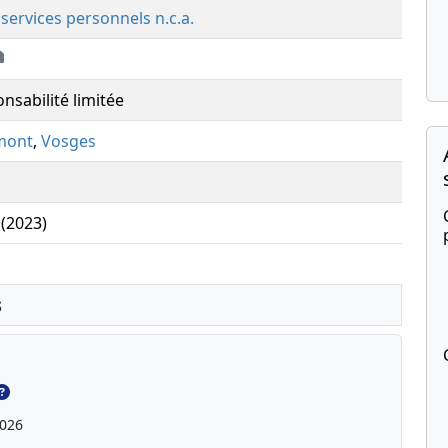
 services personnels n.c.a.
nsabilité limitée
mont
,
Vosges
 (2023)
s
2026