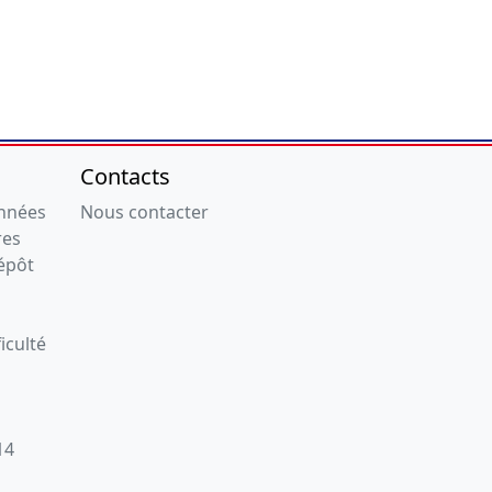
Contacts
onnées
Nous contacter
res
épôt
iculté
14