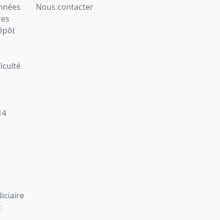
onnées
Nous contacter
res
épôt
iculté
14
iciaire
t