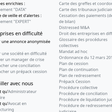
s enrichies :
Carte des greffes et coord
Modification relative
ement "DATA"
Carte des tribunaux judiciai
aux dirigeants d'une
 de veille et d'alertes :
Cessation des paiements (d
société
ement "EXPERT"
de bilan)
28-08-2013
Acte sous seing
Distressed M&A
privé, Procès-verbal
prises en difficulté
Droit des entreprises en diff
d'assemblée
Glossaire des procédures
r une annonce anonymisée
générale
collectives
extraordinaire,
Mandat ad hoc
 une société en difficulté
Statuts mis à jour
Ordonnance du 12 mars 20
ver un manager de crise
Sté pluripersonnelle
Plan de cession
cher une conciliation
devient unipersonnelle
Plan de continuation
ncher un prépack cession
Cession de parts
Plan de redressement
31-01-2013
Acte sous seing
Prépack Cession
iller avec nous
privé, Procès-verbal
Procédure collective
t qu'
Administrateur
d'assemblée
Procédure de conciliation
ire
générale
Procédure de liquidation jud
t qu'
Avocat en
extraordinaire,
Procédure de redressemen
cturing
Statuts mis à jour
judiciaire