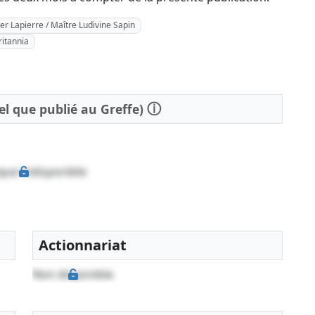
ier Lapierre / Maître Ludivine Sapin
ritannia
ⓘ
tel que publié au Greffe)
que indisponible
Actionnariat
Non disponible