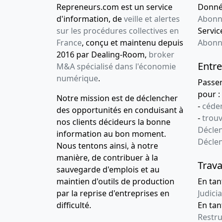
Repreneurs.com est un service
Donnée
d'information, de
veille et alertes
Abonn
sur les procédures collectives en
Service
France
, conçu et maintenu depuis
Abonn
2016 par Dealing-Room,
broker
Entre
M&A spécialisé dans l'économie
numérique
.
Passe
pour :
Notre mission est de déclencher
-
céder
des opportunités en conduisant à
-
trou
nos clients décideurs la bonne
Déclen
information au bon moment.
Décle
Nous tentons ainsi, à notre
manière, de contribuer à la
Trava
sauvegarde d'emplois et au
maintien d'outils de production
En tan
par la reprise d'entreprises en
Judicia
difficulté.
En tan
Restru