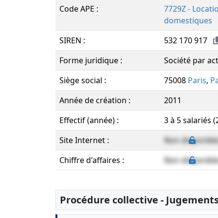
Code APE :
7729Z - Locatio
domestiques
SIREN :
532 170 917
Forme juridique :
Société par ac
Siège social :
75008
Paris
,
Pa
Année de création :
2011
Effectif (année) :
3 à 5 salariés 
Site Internet :
Non disponibl
Chiffre d'affaires :
Non disponibl
Procédure collective - Jugement