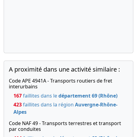
d'assemblée
générale
extraordinaire
Décision sur
la
modification
du capital
social
21-
Procès-
A proximité dans une activité similaire :
11-
verbal
2019
d'assemblée
Code APE 4941A - Transports routiers de fret
générale
interurbains
extraordinaire,
167
faillites dans le
département 69 (Rhône)
Statuts
423
faillites dans la région
Auvergne-Rhône-
mis à jour
Alpes
Modification
des
Code NAF 49 - Transports terrestres et transport
principales
par conduites
activités