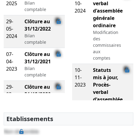
2025
Bilan
10-
verbal
comptable
2024
d'assemblée
générale
29-
Clôture au
ordinaire
05-
31/12/2022
Modification
2024
Bilan
des
comptable
commissaires
aux
07-
Clôture au
comptes
04-
31/12/2021
2023
Bilan
10-
Statuts
comptable
11-
mis à jour,
2023
Procès-
29-
Clôture au
verbal
03-
31/12/2020
d'assemblée
2023
Bilan
générale
comptable
extraordinaire
Etablissements
27-
Clôture au
Transfert
11-
31/12/2017
siège social
Non disponible
2018
Bilan
et