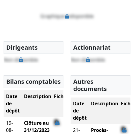
Graphique indisponible
Dirigeants
Actionnariat
Non disponible
Non disponible
Bilans comptables
Autres
documents
Date
Description
Fichier
de
Date
Description
Fichi
dépôt
de
dépôt
19-
Clôture au
08-
31/12/2023
21-
Procès-