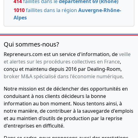
414
faillites dans le
département 69 (Rhône)
Transfert
siège social
1010
faillites dans la région
Auvergne-Rhône-
et
Alpes
établissement
principal
16-
Procès-
Qui sommes-nous?
07-
verbal
Repreneurs.com est un service d'information, de
veille
2013
d'assemblée
et alertes sur les procédures collectives en France
,
générale
conçu et maintenu depuis 2016 par Dealing-Room,
extraordinaire,
broker M&A spécialisé dans l'économie numérique
.
Statuts
mis à jour
Notre mission est de déclencher des opportunités en
Transfert
conduisant à nos clients décideurs la bonne
siège social
information au bon moment. Nous tentons ainsi, à
et
notre manière, de contribuer à la sauvegarde d'emplois
établissement
principal
et au maintien d'outils de production par la reprise
d'entreprises en difficulté.
18-
Statuts
11-
constitutifs
Dans ce cadre, nous proposons aussi des prestations