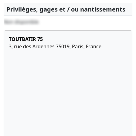
gérant(s),
Gérant
Privilèges, gages et / ou nantissements
associé
unique
Non disponible
personne
physique, ,
TOUTBATIR 75
Modification(s)
statutaire(s),
3, rue des Ardennes 75019, Paris, France
Changement
de la
dénomination
sociale
21-
Statuts
12-
constitutifs
2009
Constitution