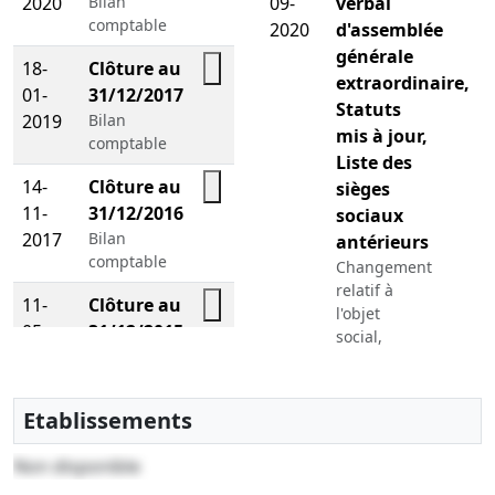
2020
Bilan
09-
verbal
comptable
2020
d'assemblée
générale
18-
Clôture au
extraordinaire,
01-
31/12/2017
Statuts
2019
Bilan
mis à jour,
comptable
Liste des
14-
Clôture au
sièges
11-
31/12/2016
sociaux
2017
Bilan
antérieurs
comptable
Changement
relatif à
11-
Clôture au
l'objet
05-
31/12/2015
social,
2017
Bilan
Transfert du
comptable
siège social
d'un greffe
Etablissements
extérieur,
Changement(s)
Non disponible
de