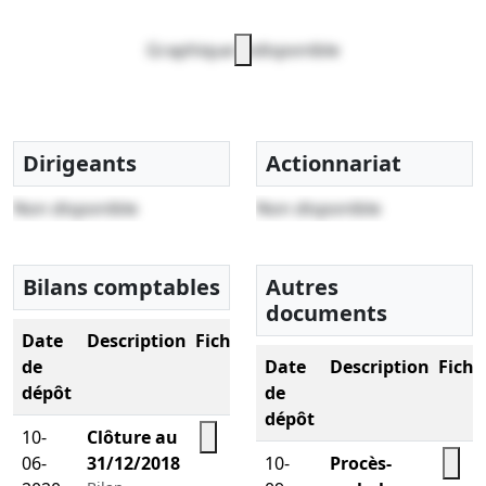
Graphique indisponible
Dirigeants
Actionnariat
Non disponible
Non disponible
Bilans comptables
Autres
documents
Date
Description
Fichier
de
Date
Description
Fichi
dépôt
de
dépôt
10-
Clôture au
06-
31/12/2018
10-
Procès-