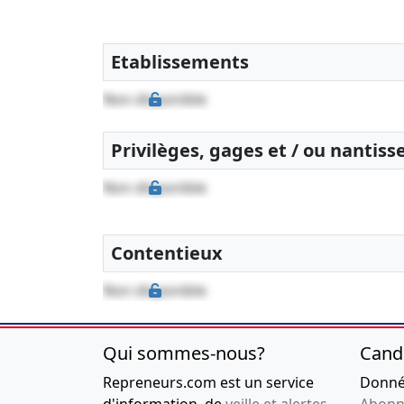
Etablissements
Non disponible
Privilèges, gages et / ou nantis
Non disponible
Contentieux
Non disponible
Qui sommes-nous?
Cand
Repreneurs.com est un service
Donnée
d'information, de
veille et alertes
Abonn