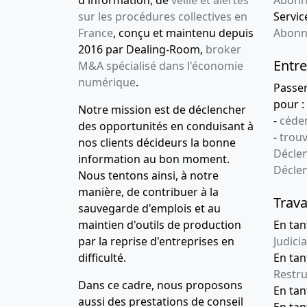
sur les procédures collectives en
Service
France
, conçu et maintenu depuis
Abonn
2016 par Dealing-Room,
broker
Entre
M&A spécialisé dans l'économie
numérique
.
Passe
pour :
Notre mission est de déclencher
-
céder
des opportunités en conduisant à
-
trou
nos clients décideurs la bonne
Déclen
information au bon moment.
Décle
Nous tentons ainsi, à notre
manière, de contribuer à la
Trava
sauvegarde d'emplois et au
maintien d'outils de production
En tan
par la reprise d'entreprises en
Judicia
difficulté.
En tan
Restru
Dans ce cadre, nous proposons
En ta
aussi des prestations de conseil
En ta