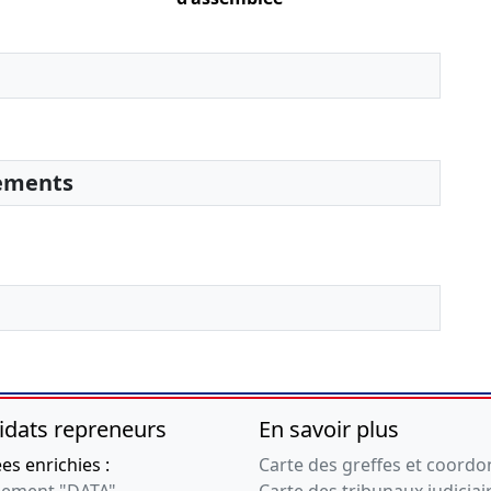
générale ordinaire
Changement de
commissaire aux
comptes titulaire
21-03-2017
Rapport du
commissaire à la
sements
transformation,
Procès-verbal
d'assemblée
générale
extraordinaire,
Statuts mis à jour
, Modification(s)
statutaire(s) ,
Changement de forme
juridique , Nomination
idats repreneurs
En savoir plus
de président
s enrichies :
Carte des greffes et coord
15-11-2016
Procès-verbal
ement "DATA"
Carte des tribunaux judiciai