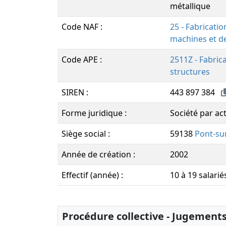
métallique
Code NAF :
25 - Fabricatio
machines et d
Code APE :
2511Z - Fabric
structures
SIREN :
443 897 384
Forme juridique :
Société par act
Siège social :
59138
Pont-su
Année de création :
2002
Effectif (année) :
10 à 19 salarié
Procédure collective - Jugement