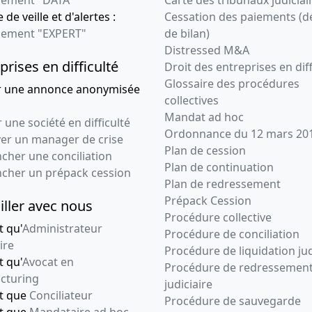
d'assemblée
 de veille et d'alertes :
Cessation des paiements (d
générale
ement "EXPERT"
de bilan)
extraordinaire,
Distressed M&A
Statuts mis à jour
prises en difficulté
Droit des entreprises en diff
Modification(s)
Glossaire des procédures
r une annonce anonymisée
statutaire(s) ,
collectives
Changement relatif à la
Mandat ad hoc
date de clôture de
 une société en difficulté
Ordonnance du 12 mars 20
l'exercice social 31
ver un manager de crise
Plan de cession
MARS De ce fait,
cher une conciliation
l'exercice social en
Plan de continuation
ncher un prépack cession
cours est prorogé de six
Plan de redressement
mois et aura ainsi une
Prépack Cession
iller avec nous
durée exceptionnelle
Procédure collective
de 18 mois pour se
t qu'
Administrateur
Procédure de conciliation
clôturer le 31.03.2017 ,
ire
Procédure de liquidation jud
t qu'
Avocat en
15-11-2013
Procès-verbal
Procédure de redressemen
cturing
d'assemblée
judiciaire
nt que
Conciliateur
générale ordinaire
Procédure de sauvegarde
nt que
Mandataire ad hoc