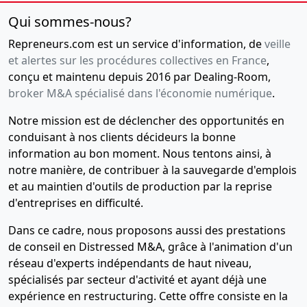
social ,
Qui sommes-nous?
04-
Procès-
Repreneurs.com est un service d'information, de
veille
12-
verbal
et alertes sur les procédures collectives en France
,
2015
d'assemblée
conçu et maintenu depuis 2016 par Dealing-Room,
générale
broker M&A spécialisé dans l'économie numérique
.
extraordinaire
Réduction
Notre mission est de déclencher des opportunités en
du capital
conduisant à nos clients décideurs la bonne
social sous
information au bon moment. Nous tentons ainsi, à
condition
notre manière, de contribuer à la sauvegarde d'emplois
suspensive
et au maintien d'outils de production par la reprise
29-
Procès-
d'entreprises en difficulté.
07-
verbal
Dans ce cadre, nous proposons aussi des prestations
2008
d'assemblée
de conseil en Distressed M&A, grâce à l'animation d'un
générale
réseau d'experts indépendants de haut niveau,
29-
Expédition
spécialisés par secteur d'activité et ayant déjà une
01-
Cession ou
expérience en restructuring. Cette offre consiste en la