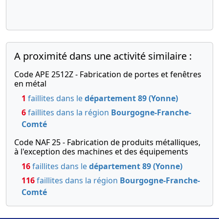
mis à jour
Augmentation
du capital
social ,
Nomination
A proximité dans une activité similaire :
de directeur
général ,
Code APE 2512Z - Fabrication de portes et fenêtres
en métal
19-
Décision(s)
1
faillites dans le
département 89 (Yonne)
02-
du
2016
président,
6
faillites dans la région
Bourgogne-Franche-
Rapport
Comté
du
Code NAF 25 - Fabrication de produits métalliques,
commissaire
à l'exception des machines et des équipements
à la
16
faillites dans le
département 89 (Yonne)
transformation,
116
faillites dans la région
Bourgogne-Franche-
Statuts
Comté
mis à jour
Réduction
du capital