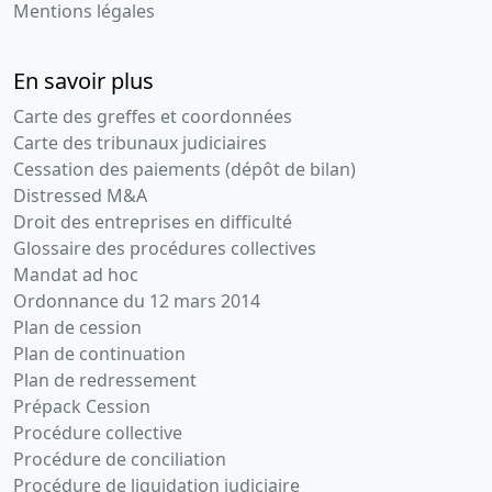
01-
verbal
Mentions légales
2002
d'assemblée
générale,
En savoir plus
Statuts
mis à jour
Carte des greffes et coordonnées
Démission(s)
Carte des tribunaux judiciaires
d'administrateur(s)
Cessation des paiements (dépôt de bilan)
,
Distressed M&A
Nomination(s)
Droit des entreprises en difficulté
d'administrateur(s)
Glossaire des procédures collectives
,
Mandat ad hoc
Augmentation
du capital
Ordonnance du 12 mars 2014
social ,
Plan de cession
Modification(s)
Plan de continuation
statutaire(s)
Plan de redressement
,
Prépack Cession
09-
Procès-
Procédure collective
01-
verbal
Procédure de conciliation
2002
d'assemblée
Procédure de liquidation judiciaire