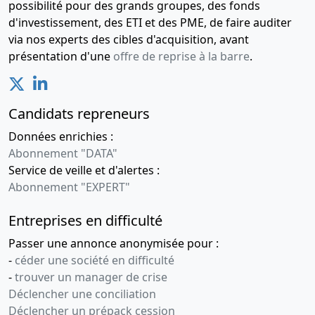
donation de
2008
possibilité pour des grands groupes, des fonds
parts
d'investissement, des ETI et des PME, de faire auditer
via nos experts des cibles d'acquisition, avant
18-
Procès-
présentation d'une
offre de reprise à la barre
.
11-
verbal
2004
d'assemblée
générale,
Statuts
Candidats repreneurs
mis à jour,
Données enrichies :
Rapport
Abonnement "DATA"
du
Service de veille et d'alertes :
commissaire
Abonnement "EXPERT"
à la
transformation
Entreprises en difficulté
Changement
Passer une annonce anonymisée pour :
de forme
juridique ,
-
céder une société en difficulté
Nomination
-
trouver un manager de crise
de
Déclencher une conciliation
président ,
Déclencher un prépack cession