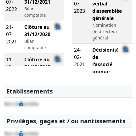
07-
31/12/2021
07-
verbal
2022
Bilan
2023
d'assemblée
comptable
générale
Nomination
21-
Clôture au
de directeur
07-
31/12/2020
général
2021
Bilan
comptable
24-
Décision(s)
02-
de
11-
Clôture au
2021
l'associé
09-
31/12/2019
unique
2020
Bilan
comptable
14-
Procès-
Etablissements
01-
verbal
15-
Clôture au
2021
d'assemblée
07-
31/12/2018
Non disponible
générale
2019
Bilan
comptable
26-
Procès-
Privilèges, gages et / ou nantissements
19-
Clôture au
07-
verbal
07-
31/12/2017
2019
d'assemblée
Non disponible