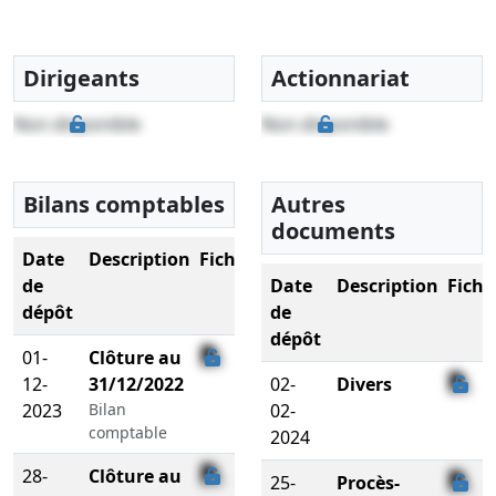
Dirigeants
Actionnariat
Non disponible
Non disponible
Bilans comptables
Autres
documents
Date
Description
Fichier
de
Date
Description
Fichi
dépôt
de
dépôt
01-
Clôture au
12-
31/12/2022
02-
Divers
2023
Bilan
02-
comptable
2024
28-
Clôture au
25-
Procès-