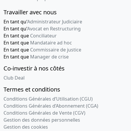
Nomination
de directeur
Travailler avec nous
général ,
En tant qu'
Administrateur Judiciaire
06-
Procès-
En tant qu'
Avocat en Restructuring
11-
verbal
En tant que
Conciliateur
2002
d'assemblée
En tant que
Mandataire ad hoc
générale
En tant que
Commissaire de justice
Renouvellement(s)
En tant que
Manager de crise
de
mandat(s)
Co-investir à nos côtés
d'administrateur(s)
,
Club Deal
Modification(s)
Termes et conditions
relative(s)
au(x)
Conditions Générales d’Utilisation (CGU)
commissaire(s)
Conditions Générales d’Abonnement (CGA)
aux
Conditions Générales de Vente (CGV)
comptes
Gestion des données personnelles
21-
Procès-
Gestion des cookies