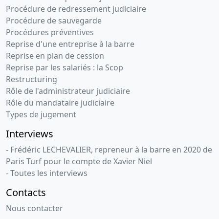
générale
Procédure de redressement judiciaire
Démission(s)
Procédure de sauvegarde
d'administrateur(s)
Procédures préventives
Reprise d'une entreprise à la barre
26-
Procès-
Reprise en plan de cession
09-
verbal du
Reprise par les salariés : la Scop
2000
conseil
Restructuring
d'administration
Rôle de l'administrateur judiciaire
Nomination
Rôle du mandataire judiciaire
de directeur
Types de jugement
général
Interviews
- Frédéric LECHEVALIER, repreneur à la barre en 2020 de
Paris Turf pour le compte de Xavier Niel
- Toutes les interviews
Contacts
Nous contacter