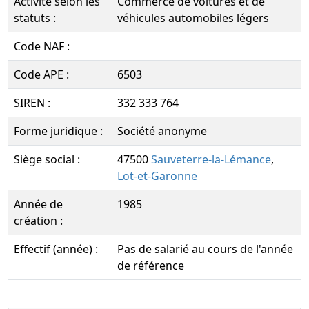
Activité selon les
Commerce de voitures et de
statuts :
véhicules automobiles légers
Code NAF :
Code APE :
6503
SIREN :
332 333 764
Forme juridique :
Société anonyme
Siège social :
47500
Sauveterre-la-Lémance
,
Lot-et-Garonne
Année de
1985
création :
Effectif (année) :
Pas de salarié au cours de l'année
de référence