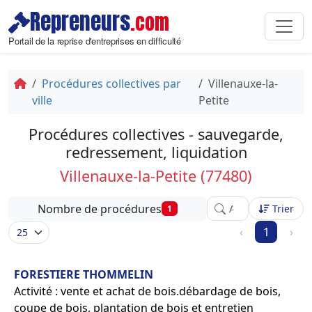
Repreneurs
.com
Portail de la reprise d'entreprises en difficulté
Procédures collectives par
Villenauxe-la-
ville
Petite
Procédures collectives - sauvegarde,
redressement, liquidation
Villenauxe-la-Petite (77480)
Affinez votre recher
Nombre de procédures
Trier
1
‹
1
›
FORESTIERE THOMMELIN
Activité : vente et achat de bois.débardage de bois,
coupe de bois, plantation de bois et entretien